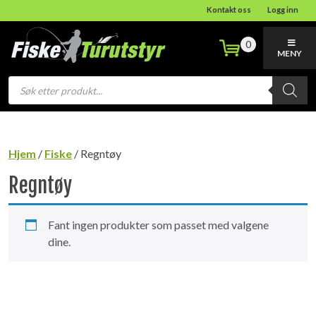
Kontakt oss
Logg inn
0
MENY
Products
search
Hjem
/
Fiske
/ Regntøy
Regntøy
Fant ingen produkter som passet med valgene
dine.