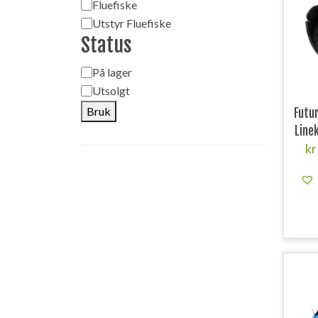
Fluefiske
Utstyr Fluefiske
Status
Status
På lager
Utsolgt
Bruk
Futu
Line
kr