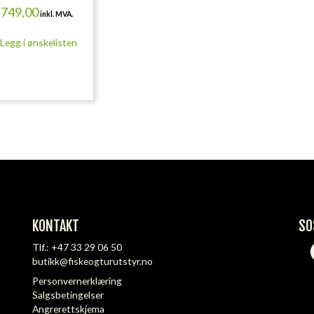
749,00
inkl. MVA.
Legg i ønskelisten
KONTAKT
SO
Tlf.:
+47 33 29 06 50
butikk@fiskeogturutstyr.no
Personvernerklæring
Salgsbetingelser
Angrerettskjema