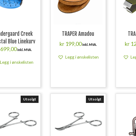
ndergaard Creek
TRAPER Amadou
TRA
tal Blue Linekurv
kr
199,00
kr
12
inkl. MVA.
699,00
inkl. MVA.
Legg i ønskelisten
Le
Legg i ønskelisten
Utsolgt
Utsolgt