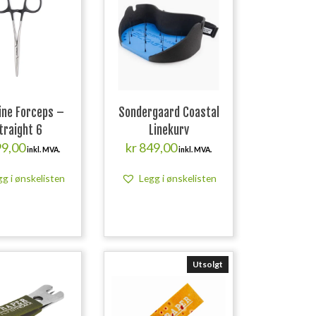
ine Forceps –
Sondergaard Coastal
traight 6
Linekurv
9,00
kr
849,00
inkl. MVA.
inkl. MVA.
gg i ønskelisten
Legg i ønskelisten
Utsolgt