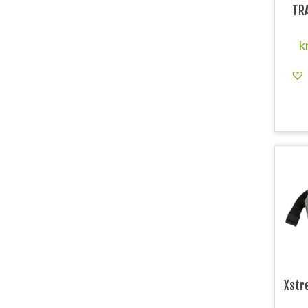
TRA
k
Xstr