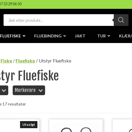
47 33 29 06 50
Products
search
FLUEFISKE
FLUEBINDING
JAKT
TUR
KLÆR
/
Fiske
/
Fluefiske
/ Utstyr Fluefiske
tyr Fluefiske
Merkevare
le 17 resultater
Utsolgt