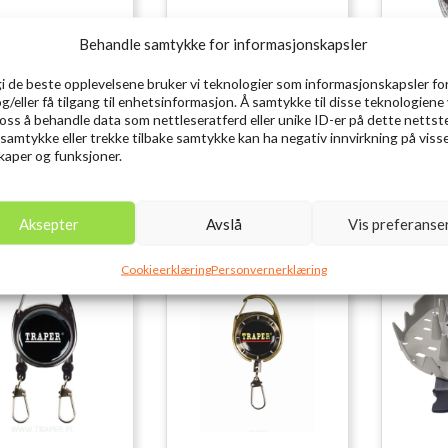
Behandle samtykke for informasjonskapsler
ER Forceps Curved
TRAPER Forceps Curved
TRAP
gi de beste opplevelsene bruker vi teknologier som informasjonskapsler for
4»
5»
Dispen
og/eller få tilgang til enhetsinformasjon. Å samtykke til disse teknologiene 
r
79,00
kr
89,00
kr
25
inkl. MVA.
inkl. MVA.
e oss å behandle data som nettleseratferd eller unike ID-er på dette nettst
 samtykke eller trekke tilbake samtykke kan ha negativ innvirkning på viss
aper og funksjoner.
Legg i ønskelisten
Legg i ønskelisten
Le
Aksepter
Avslå
Vis preferanse
Cookieerklæring
Personvernerklæring
Utsolgt
Utsolgt