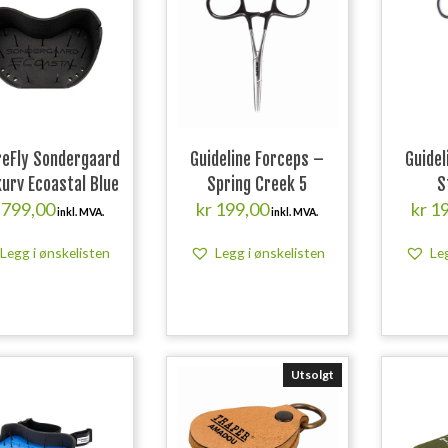
reFly Sondergaard
Guideline Forceps –
Guidel
kurv Ecoastal Blue
Spring Creek 5
S
799,00
kr
199,00
kr
19
inkl. MVA.
inkl. MVA.
Legg i ønskelisten
Legg i ønskelisten
Le
Utsolgt