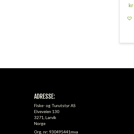
kr
ADRESSE:
Fiske- og Turutstyr AS
Elveveien 130
3271, Larvik
Norge
Org. nr: 930495441mva