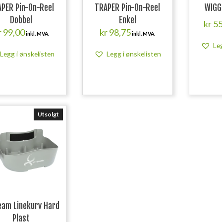
PER Pin-On-Reel
TRAPER Pin-On-Reel
WIGG
Dobbel
Enkel
kr
55
r
99,00
kr
98,75
inkl. MVA.
inkl. MVA.
Le
Legg i ønskelisten
Legg i ønskelisten
Utsolgt
eam Linekurv Hard
Plast