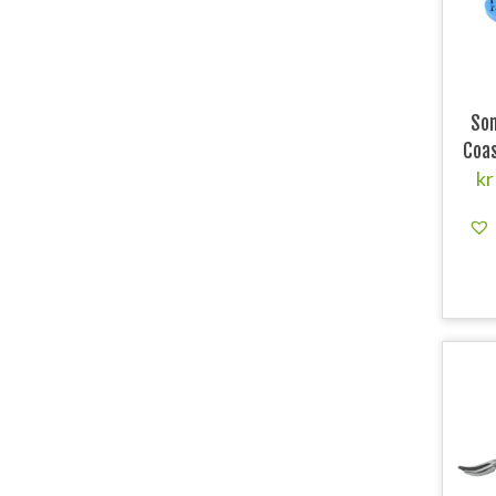
So
Coas
kr