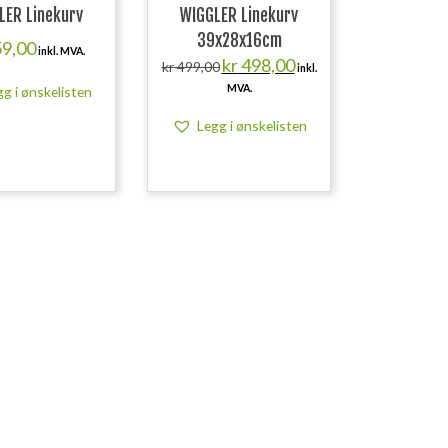
LER Linekurv
WIGGLER Linekurv
39x28x16cm
9,00
inkl. MVA.
Opprinnelig
Nåværende
kr
498,00
kr
499,00
inkl.
pris
pris
MVA.
gg i ønskelisten
var:
er:
kr 499,00.
kr 498,00.
Legg i ønskelisten