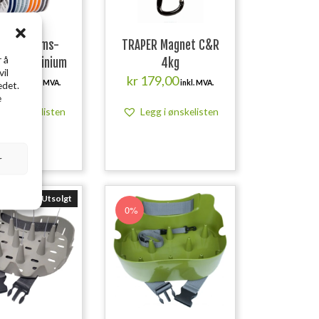
ER Fortoms-
TRAPER Magnet C&R
 å
ser Aluminium
4kg
vil
9,00
kr
179,00
inkl. MVA.
inkl. MVA.
edet.
e
gg i ønskelisten
Legg i ønskelisten
r
Utsolgt
0%