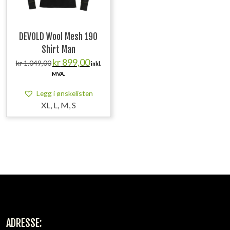
DEVOLD Wool Mesh 190
Shirt Man
Opprinnelig
Nåværende
kr
899,00
kr
1.049,00
inkl.
pris
pris
MVA.
var:
er:
kr 1.049,00.
kr 899,00.
Legg i ønskelisten
XL, L, M, S
ADRESSE: