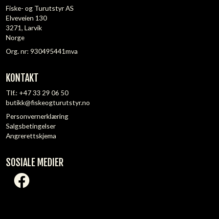
Fiske- og Turutstyr AS
Elveveien 130
3271, Larvik
Norge
Org. nr: 930495441mva
KONTAKT
Tlf.:
+47 33 29 06 50
butikk@fiskeogturutstyr.no
Personvernerklæring
Salgsbetingelser
Angrerettskjema
SOSIALE MEDIER