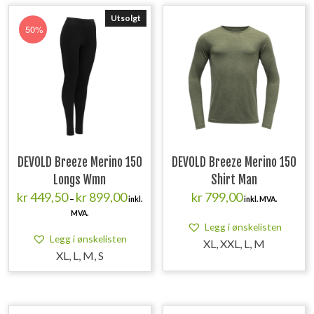
Utsolgt
50%
DEVOLD Breeze Merino 150
DEVOLD Breeze Merino 150
Longs Wmn
Shirt Man
Prisområde:
kr
449,50
kr
899,00
kr
799,00
–
inkl.
inkl. MVA.
kr 449,50
MVA.
til
Legg i ønskelisten
kr 899,00
Legg i ønskelisten
XL, XXL, L, M
XL, L, M, S