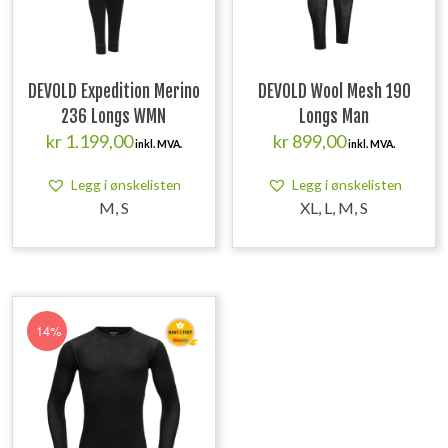
DEVOLD Expedition Merino
DEVOLD Wool Mesh 190
236 Longs WMN
Longs Man
kr
1.199,00
kr
899,00
inkl. MVA.
inkl. MVA.
Legg i ønskelisten
Legg i ønskelisten
M, S
XL, L, M, S
14%