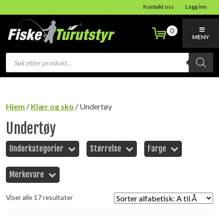
Kontakt oss
Logg inn
0
MENY
Products
search
Hjem
/
Klær og sko
/ Undertøy
Undertøy
Underkategorier
Størrelse
Farge
Merkevare
Viser alle 17 resultater