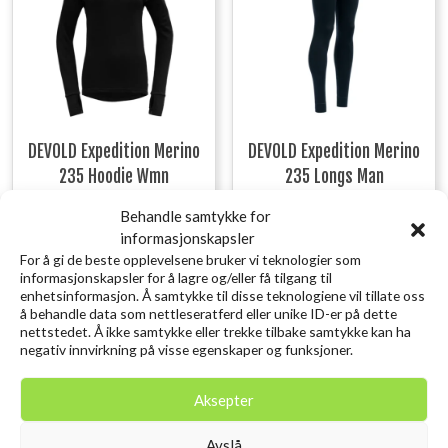
DEVOLD Expedition Merino
DEVOLD Expedition Merino
235 Hoodie Wmn
235 Longs Man
Opprinnelig
Nåværen
kr
1.249,00
kr
949,00
kr
1.199,00
inkl. MVA.
inkl.
pris
pris
Behandle samtykke for
MVA.
var:
er:
informasjonskapsler
Legg i ønskelisten
kr 1.199,00.
kr 949,00
For å gi de beste opplevelsene bruker vi teknologier som
Legg i ønskelisten
XL, L, M, S
informasjonskapsler for å lagre og/eller få tilgang til
XL, XXL, L, M, S
enhetsinformasjon. Å samtykke til disse teknologiene vil tillate oss
å behandle data som nettleseratferd eller unike ID-er på dette
nettstedet. Å ikke samtykke eller trekke tilbake samtykke kan ha
negativ innvirkning på visse egenskaper og funksjoner.
Aksepter
Avslå