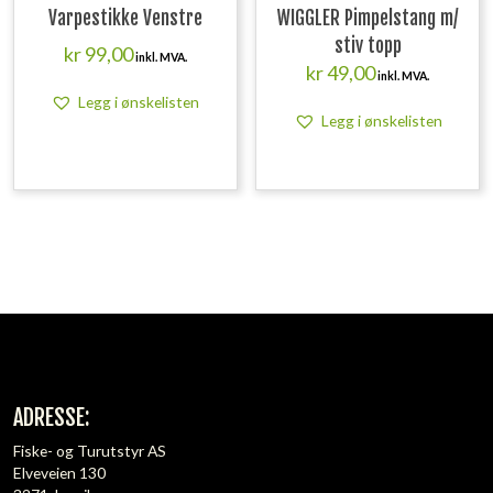
Varpestikke Venstre
WIGGLER Pimpelstang m/
stiv topp
kr
99,00
inkl. MVA.
kr
49,00
inkl. MVA.
Legg i ønskelisten
Legg i ønskelisten
ADRESSE:
Fiske- og Turutstyr AS
Elveveien 130