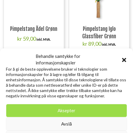
Pimpelstang Ädel Grønn
Pimpelstang Iglo
Glassfiber Grønn
kr
59,00
inkl. MVA.
kr
89,00
inkl. MVA.
Legg i ønskelisten
Behandle samtykke for
Legg i ønskelisten
informasjonskapsler
For å gi de beste opplevelsene bruker vi teknologier som
informasjonskapsler for å lagre og/eller få tilgang til
enhetsinformasjon. Å samtykke til disse teknologiene vil tillate oss
å behandle data som nettleseratferd eller unike ID-er på dette
nettstedet. Å ikke samtykke eller trekke tilbake samtykke kan ha
Utsolgt
negativ innvirkning på visse egenskaper og funksjoner.
Aksepter
Avslå