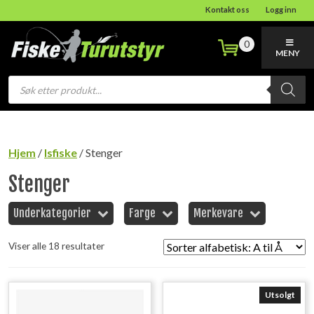
Kontakt oss
Logg inn
0
MENY
Products
search
Hjem
/
Isfiske
/ Stenger
Stenger
Underkategorier
Farge
Merkevare
Viser alle 18 resultater
Utsolgt