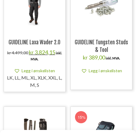
GUIDELINE Laxa Wader 2.0
GUIDELINE Tungsten Studs
& Tool
Opprinnelig
Nåværende
kr
3.824,15
kr
4.499,00
inkl.
pris
pris
kr
389,00
inkl. MVA.
MVA.
var:
er:
kr 4.499,00.
kr 3.824,15.
Legg i ønskelisten
Legg i ønskelisten
LK, LL, ML, XL, XLK, XXL, L,
M, S
15%