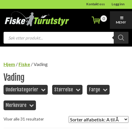
Kontakt oss
Logg inn
0
MENY
Products
search
Hjem
/
Fiske
/ Vading
Vading
Underkategorier
Størrelse
Farge
Merkevare
Viser alle 31 resultater