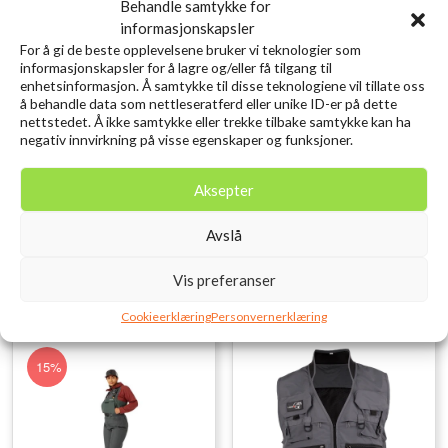
Behandle samtykke for
informasjonskapsler
For å gi de beste opplevelsene bruker vi teknologier som
informasjonskapsler for å lagre og/eller få tilgang til
enhetsinformasjon. Å samtykke til disse teknologiene vil tillate oss
å behandle data som nettleseratferd eller unike ID-er på dette
nettstedet. Å ikke samtykke eller trekke tilbake samtykke kan ha
GUIDELINE Vadestav
GUIDELINE Women’s
negativ innvirkning på visse egenskaper og funksjoner.
Carbon Foldable
Laerdal Boot Vibram
Opprinnelig
Nåvære
kr
1.499,00
kr
2.124,15
kr
2.499,00
inkl. MVA.
inkl.
Aksepter
pris
pris
MVA.
var:
er:
Legg i ønskelisten
kr 2.499,00.
kr 2.124
Avslå
Legg i ønskelisten
39, 40, 41
Vis preferanser
Cookieerklæring
Personvernerklæring
15%