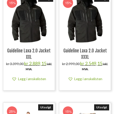
15%
15%
Guideline Laxa 2.0 Jacket
Guideline Laxa 2.0 Jacket
XXL
XXXL
Opprinnelig
Nåværende
Opprinnelig
Nåvære
kr
2.889,15
kr
2.549,15
kr
3.399,00
kr
2.999,00
inkl.
inkl.
pris
pris
pris
pris
MVA.
MVA.
var:
er:
var:
er:
kr 3.399,00.
kr 2.889,15.
kr 2.999,00.
kr 2.549
Legg i ønskelisten
Legg i ønskelisten
Utsolgt
Utsolgt
25%
15%