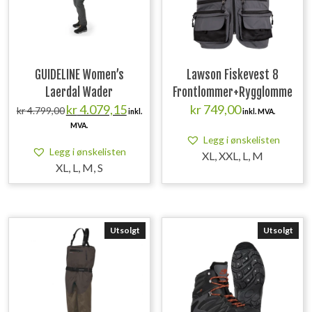
GUIDELINE Women’s
Lawson Fiskevest 8
Laerdal Wader
Frontlommer+Rygglomme
Opprinnelig
Nåværende
kr
4.079,15
kr
749,00
kr
4.799,00
inkl.
inkl. MVA.
pris
pris
MVA.
var:
er:
Legg i ønskelisten
kr 4.799,00.
kr 4.079,15.
Legg i ønskelisten
XL, XXL, L, M
XL, L, M, S
Utsolgt
Utsolgt