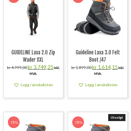
GUIDELINE Laxa 2.0 Zip
Guideline Laxa 3.0 Felt
Wader XXL
Boot /47
Opprinnelig
Nåværende
Opprinnelig
Nåvære
kr
3.749,25
kr
1.614,15
kr
4.999,00
kr
1.899,00
inkl.
inkl.
pris
pris
pris
pris
MVA.
MVA.
var:
er:
var:
er:
kr 4.999,00.
kr 3.749,25.
kr 1.899,00.
kr 1.614
Legg i ønskelisten
Legg i ønskelisten
Utsolgt
15%
15%