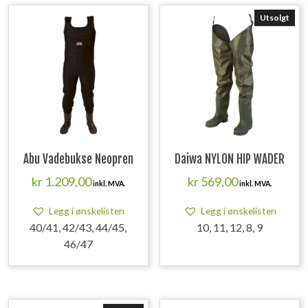
Utsolgt
Abu Vadebukse Neopren
Daiwa NYLON HIP WADER
kr
1.209,00
kr
569,00
inkl. MVA.
inkl. MVA.
Legg i ønskelisten
Legg i ønskelisten
40/41, 42/43, 44/45,
10, 11, 12, 8, 9
46/47