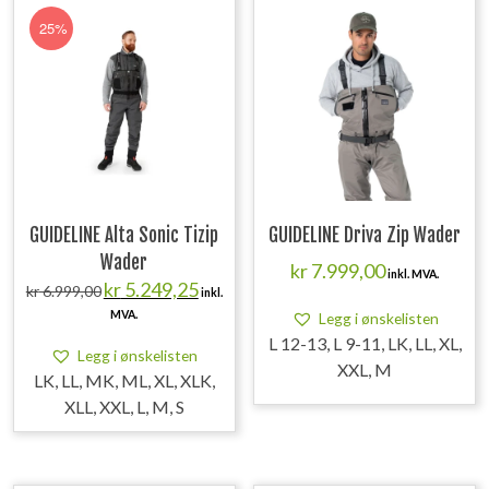
25%
GUIDELINE Alta Sonic Tizip
GUIDELINE Driva Zip Wader
Wader
kr
7.999,00
inkl. MVA.
Opprinnelig
Nåværende
kr
5.249,25
kr
6.999,00
inkl.
pris
pris
MVA.
Legg i ønskelisten
var:
er:
kr 6.999,00.
kr 5.249,25.
L 12-13, L 9-11, LK, LL, XL,
Legg i ønskelisten
XXL, M
LK, LL, MK, ML, XL, XLK,
XLL, XXL, L, M, S