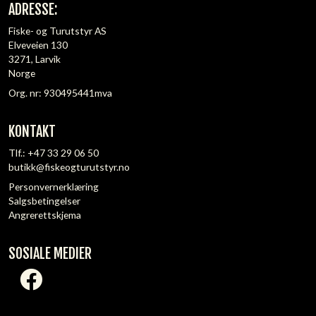
ADRESSE:
Fiske- og Turutstyr AS
Elveveien 130
3271, Larvik
Norge
Org. nr: 930495441mva
KONTAKT
Tlf.:
+47 33 29 06 50
butikk@fiskeogturutstyr.no
Personvernerklæring
Salgsbetingelser
Angrerettskjema
SOSIALE MEDIER