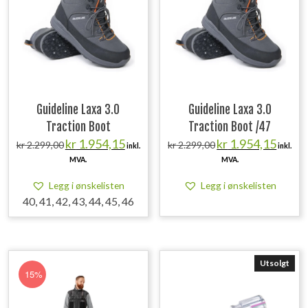
Guideline Laxa 3.0
Guideline Laxa 3.0
Traction Boot
Traction Boot /47
Opprinnelig
Nåværende
Opprinnelig
Nåvære
kr
1.954,15
kr
1.954,15
kr
2.299,00
kr
2.299,00
inkl.
inkl.
pris
pris
pris
pris
MVA.
MVA.
var:
er:
var:
er:
kr 2.299,00.
kr 1.954,15.
kr 2.299,00.
kr 1.954
Legg i ønskelisten
Legg i ønskelisten
40, 41, 42, 43, 44, 45, 46
Utsolgt
15%