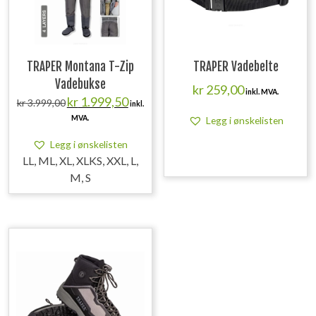
TRAPER Montana T-Zip
TRAPER Vadebelte
Vadebukse
kr
259,00
inkl. MVA.
Opprinnelig
Nåværende
kr
1.999,50
kr
3.999,00
inkl.
pris
pris
MVA.
Legg i ønskelisten
var:
er:
kr 3.999,00.
kr 1.999,50.
Legg i ønskelisten
LL, ML, XL, XLKS, XXL, L,
M, S