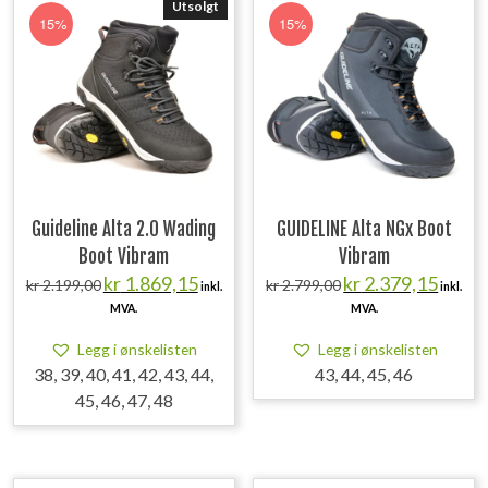
Utsolgt
15%
15%
Guideline Alta 2.0 Wading
GUIDELINE Alta NGx Boot
Boot Vibram
Vibram
Opprinnelig
Nåværende
Opprinnelig
Nåvære
kr
1.869,15
kr
2.379,15
kr
2.199,00
kr
2.799,00
inkl.
inkl.
pris
pris
pris
pris
MVA.
MVA.
var:
er:
var:
er:
kr 2.199,00.
kr 1.869,15.
kr 2.799,00.
kr 2.379
Legg i ønskelisten
Legg i ønskelisten
38, 39, 40, 41, 42, 43, 44,
43, 44, 45, 46
45, 46, 47, 48