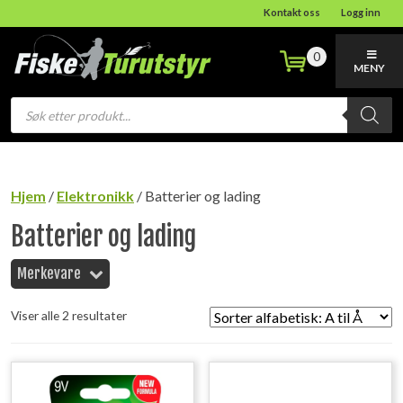
Kontakt oss
Logg inn
0
MENY
Products
search
Hjem
/
Elektronikk
/ Batterier og lading
Batterier og lading
Merkevare
Viser alle 2 resultater