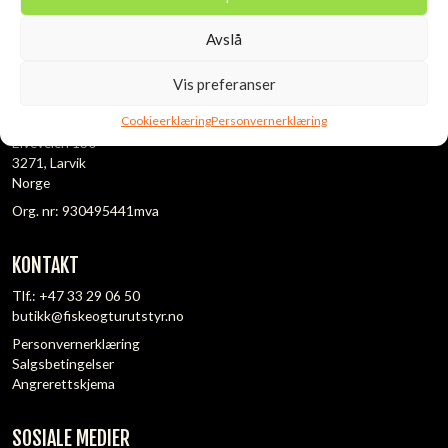
Avslå
Vis preferanser
ADRESSE:
Cookieerklæring
Personvernerklæring
Fiske- og Turutstyr AS
Elveveien 130
3271, Larvik
Norge
Org. nr: 930495441mva
KONTAKT
Tlf.:
+47 33 29 06 50
butikk@fiskeogturutstyr.no
Personvernerklæring
Salgsbetingelser
Angrerettskjema
SOSIALE MEDIER