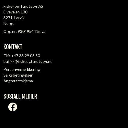
Fiske- og Turutstyr AS
Elveveien 130
3271, Larvik
Norge
Org. nr: 930495441mva
KONTAKT
Tlf.:
+47 33 29 06 50
butikk@fiskeogturutstyr.no
Personvernerklæring
Salgsbetingelser
Angrerettskjema
SOSIALE MEDIER