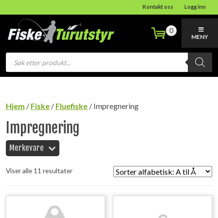
Kontakt oss
Logg inn
0
MENY
Products
search
Hjem
/
Fiske
/
Fluefiske
/ Impregnering
Impregnering
Merkevare
Viser alle 11 resultater