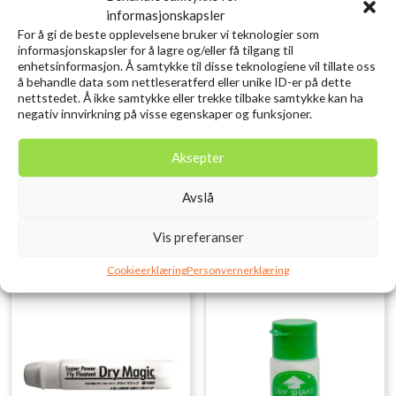
informasjonskapsler
For å gi de beste opplevelsene bruker vi teknologier som
informasjonskapsler for å lagre og/eller få tilgang til
enhetsinformasjon. Å samtykke til disse teknologiene vil tillate oss
å behandle data som nettleseratferd eller unike ID-er på dette
nettstedet. Å ikke samtykke eller trekke tilbake samtykke kan ha
High N Dry Tørkepulver
Tiemco Dry Shake Dun
negativ innvirkning på visse egenskaper og funksjoner.
Floatant & Desiccant
kr
199,00
inkl. MVA.
kr
199,00
inkl. MVA.
Aksepter
Legg i ønskelisten
Legg i ønskelisten
Avslå
Vis preferanser
Cookieerklæring
Personvernerklæring