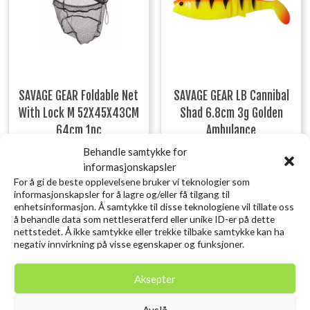
SAVAGE GEAR Foldable Net
SAVAGE GEAR LB Cannibal
With Lock M 52X45X43CM
Shad 6.8cm 3g Golden
64cm 1pc
Ambulance
kr
599,00
kr
10,00
Behandle samtykke for
inkl. MVA.
inkl. MVA.
informasjonskapsler
Legg i ønskelisten
Legg i ønskelisten
For å gi de beste opplevelsene bruker vi teknologier som
informasjonskapsler for å lagre og/eller få tilgang til
enhetsinformasjon. Å samtykke til disse teknologiene vil tillate oss
å behandle data som nettleseratferd eller unike ID-er på dette
nettstedet. Å ikke samtykke eller trekke tilbake samtykke kan ha
negativ innvirkning på visse egenskaper og funksjoner.
Utsolgt
Aksepter
Avslå