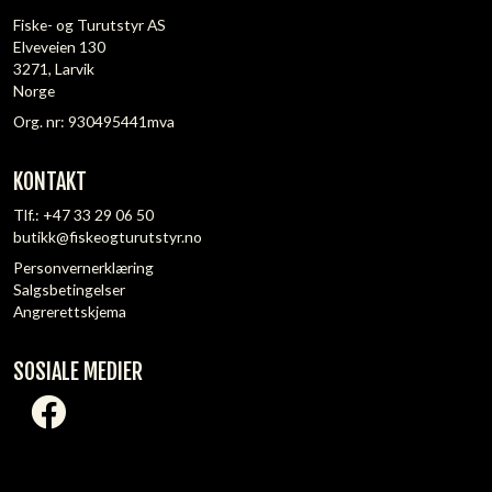
Fiske- og Turutstyr AS
Elveveien 130
3271, Larvik
Norge
Org. nr: 930495441mva
KONTAKT
Tlf.:
+47 33 29 06 50
butikk@fiskeogturutstyr.no
Personvernerklæring
Salgsbetingelser
Angrerettskjema
SOSIALE MEDIER