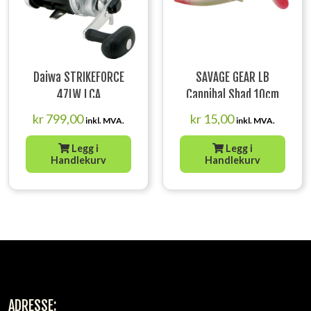
Daiwa STRIKEFORCE
SAVAGE GEAR LB
47LW LCA
Cannibal Shad 10cm
9g Perch
kr
799,00
kr
15,00
inkl. MVA.
inkl. MVA.
Legg i
Legg i
Handlekurv
Handlekurv
ADRESSE: