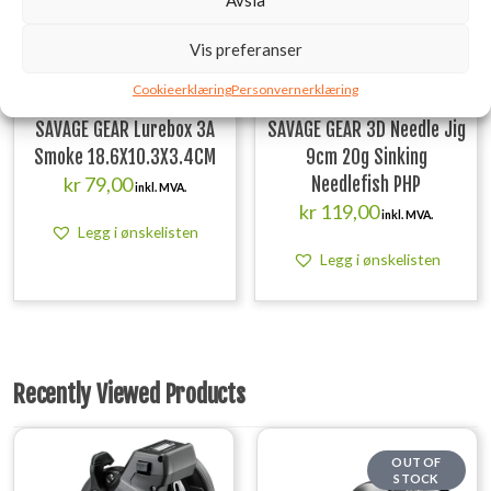
Vis preferanser
Cookieerklæring
Personvernerklæring
SAVAGE GEAR Lurebox 3A
SAVAGE GEAR 3D Needle Jig
Smoke 18.6X10.3X3.4CM
9cm 20g Sinking
kr
79,00
Needlefish PHP
inkl. MVA.
kr
119,00
inkl. MVA.
Legg i ønskelisten
Legg i ønskelisten
Recently Viewed Products
OUT OF
STOCK