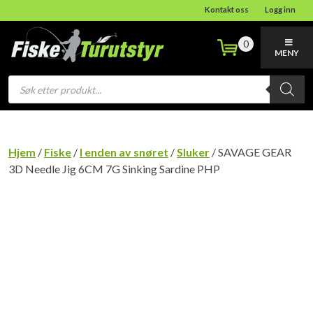
Kontakt oss
Logg inn
0
MENY
Products
search
Hjem
/
Fiske
/
I enden av snøret
/
Sluker
/ SAVAGE GEAR
3D Needle Jig 6CM 7G Sinking Sardine PHP