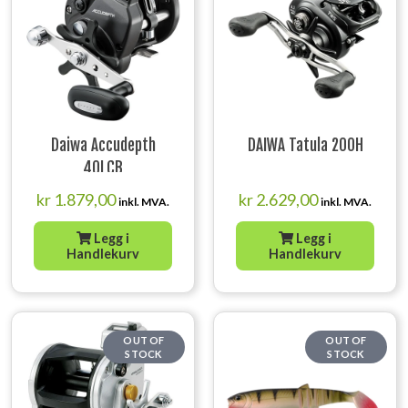
Daiwa Accudepth
DAIWA Tatula 200H
40LCB
kr
1.879,00
kr
2.629,00
inkl. MVA.
inkl. MVA.
Legg i
Legg i
Handlekurv
Handlekurv
OUT OF
OUT OF
STOCK
STOCK