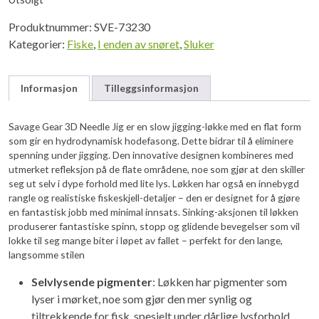
Produktnummer:
SVE-73230
Kategorier:
Fiske
,
I enden av snøret
,
Sluker
Informasjon
Tilleggsinformasjon
Savage Gear 3D Needle Jig er en slow jigging-løkke med en flat form
som gir en hydrodynamisk hodefasong. Dette bidrar til å eliminere
spenning under jigging. Den innovative designen kombineres med
utmerket refleksjon på de flate områdene, noe som gjør at den skiller
seg ut selv i dype forhold med lite lys. Løkken har også en innebygd
rangle og realistiske fiskeskjell-detaljer – den er designet for å gjøre
en fantastisk jobb med minimal innsats. Sinking-aksjonen til løkken
produserer fantastiske spinn, stopp og glidende bevegelser som vil
lokke til seg mange biter i løpet av fallet – perfekt for den lange,
langsomme stilen
Selvlysende pigmenter
: Løkken har pigmenter som
lyser i mørket, noe som gjør den mer synlig og
tiltrekkende for fisk, spesielt under dårlige lysforhold.