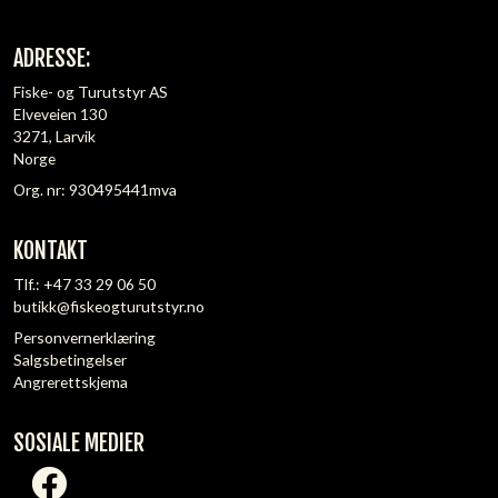
ADRESSE:
Fiske- og Turutstyr AS
Elveveien 130
3271, Larvik
Norge
Org. nr: 930495441mva
KONTAKT
Tlf.:
+47 33 29 06 50
butikk@fiskeogturutstyr.no
Personvernerklæring
Salgsbetingelser
Angrerettskjema
SOSIALE MEDIER