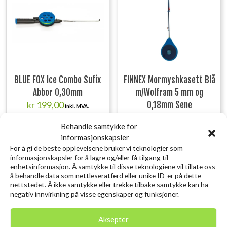
BLUE FOX Ice Combo Sufix
FINNEX Mormyshkasett Blå
Abbor 0,30mm
m/Wolfram 5 mm og
kr
199,00
0,18mm Sene
inkl. MVA.
kr
259,00
inkl. MVA.
Behandle samtykke for
Legg i ønskelisten
informasjonskapsler
Legg i ønskelisten
For å gi de beste opplevelsene bruker vi teknologier som
informasjonskapsler for å lagre og/eller få tilgang til
enhetsinformasjon. Å samtykke til disse teknologiene vil tillate oss
å behandle data som nettleseratferd eller unike ID-er på dette
nettstedet. Å ikke samtykke eller trekke tilbake samtykke kan ha
Utsolgt
Utsolgt
negativ innvirkning på visse egenskaper og funksjoner.
Aksepter