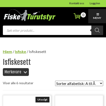
Kontakt oss
Logg inn
0
MENY
Products
search
Hjem
/
Isfiske
/ Isfiskesett
Isfiskesett
Merkevare
Viser alle 6 resultater
Utsolgt