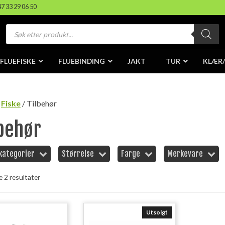
47 33 29 06 50
Products
search
FLUEFISKE
FLUEBINDING
JAKT
TUR
KLÆR
/
Fiske
/ Tilbehør
lbehør
kategorier
Størrelse
Farge
Merkevare
le 2 resultater
Utsolgt