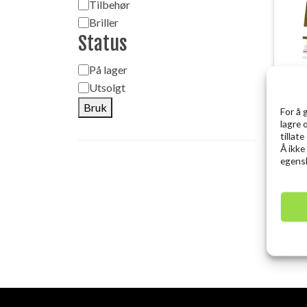
Tilbehør
Briller
Status
Status
På lager
Utsolgt
Bruk
ROM
For å 
lagre 
tillat
kr
Å ikke
egensk
Sal