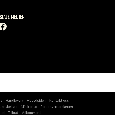
SIALE MEDIER
ps
Handlekurv
Hovedsiden
Kontakt oss
 ønskeliste
Min konto
Personvernerklæring
bud
Tilbud
Velkommen!