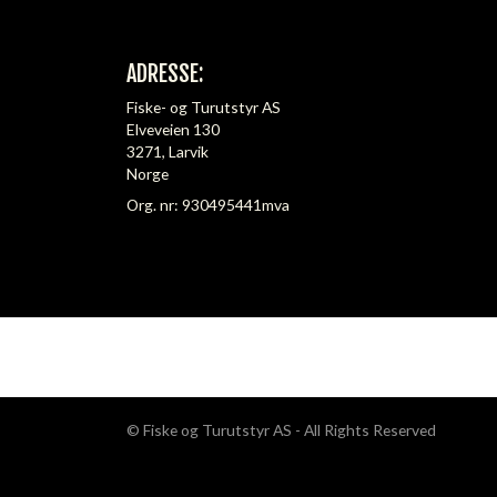
ADRESSE:
Fiske- og Turutstyr AS
Elveveien 130
3271, Larvik
Norge
Org. nr: 930495441mva
© Fiske og Turutstyr AS - All Rights Reserved