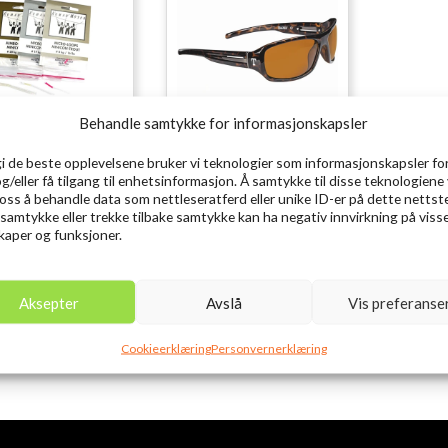
Behandle samtykke for informasjonskapsler
AN MOSER Micro-
TRAPER Nevada
gi de beste opplevelsene bruker vi teknologier som informasjonskapsler for
og/eller få tilgang til enhetsinformasjon. Å samtykke til disse teknologiene 
Loops MiniCon
Solbrille
e oss å behandle data som nettleseratferd eller unike ID-er på dette nettst
199,00
kr
299,00
inkl. MVA.
inkl. MVA.
 samtykke eller trekke tilbake samtykke kan ha negativ innvirkning på viss
aper og funksjoner.
Legg i ønskelisten
Legg i ønskelisten
mon 17kg, Trout
8kg
Aksepter
Avslå
Vis preferanse
Cookieerklæring
Personvernerklæring