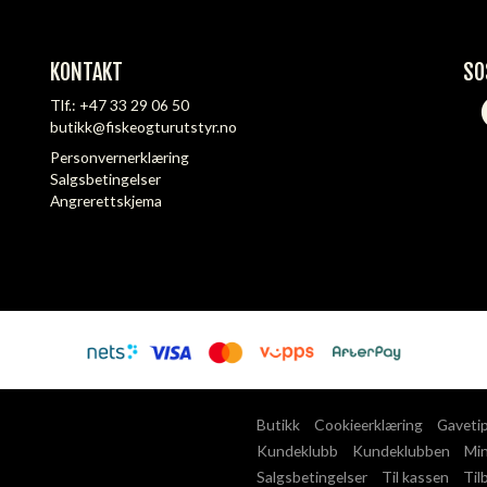
KONTAKT
SO
Tlf.:
+47 33 29 06 50
butikk@fiskeogturutstyr.no
Personvernerklæring
Salgsbetingelser
Angrerettskjema
Butikk
Cookieerklæring
Gaveti
Kundeklubb
Kundeklubben
Min
Salgsbetingelser
Til kassen
Til