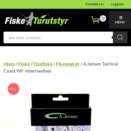
Kontakt oss
Logg inn
0
MENY
Products
search
Hjem
/
Fiske
/
Fluefiske
/
Fluesnører
/ A.Jensen Tactical
Coast WF-Intermediate
11%