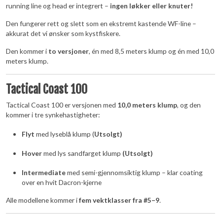
running line og head er integrert –
ingen løkker eller knuter!
Den fungerer rett og slett som en ekstremt kastende WF-line –
akkurat det vi ønsker som kystfiskere.
Den kommer i
to versjoner
, én med 8,5 meters klump og én med 10,0
meters klump.
Tactical Coast 100
Tactical Coast 100 er versjonen med
10,0 meters klump
, og den
kommer i tre synkehastigheter:
Flyt
med lyseblå klump (
Utsolgt)
Hover
med lys sandfarget klump
(
Utsolgt)
Intermediate
med semi-gjennomsiktig klump – klar coating
over en hvit Dacron-kjerne
Alle modellene kommer i
fem vektklasser fra #5–9
.