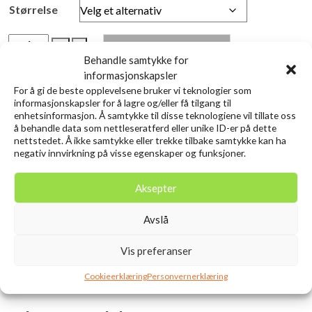
var:
er:
Størrelse
kr 1.010,00.
kr 899,00.
A.Jensen
+
-
Legg i Handlekurv
Tactical
Behandle samtykke for
Coast
informasjonskapsler
Legg i ønskelisten
For å gi de beste opplevelsene bruker vi teknologier som
WF-
informasjonskapsler for å lagre og/eller få tilgang til
Intermediate
enhetsinformasjon. Å samtykke til disse teknologiene vil tillate oss
Produktnummer:
AJEN-15030
antall
å behandle data som nettleseratferd eller unike ID-er på dette
Kategorier:
Fiske
,
Fluefiske
,
Fluesnører
nettstedet. Å ikke samtykke eller trekke tilbake samtykke kan ha
negativ innvirkning på visse egenskaper og funksjoner.
Tilleggsinformasjon
Informasjon
Aksepter
Tilleggsinformasjon
Avslå
Vis preferanser
Produsent
A.Jensen
Cookieerklæring
Personvernerklæring