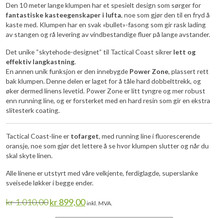
Den 10 meter lange klumpen har et spesielt design som sørger for
fantastiske kasteegenskaper i lufta
, noe som gjør den til en fryd å
kaste med. Klumpen har en svak «bullet»-fasong som gir rask lading
av stangen og rå levering av vindbestandige fluer på lange avstander.
Det unike “skytehode-designet” til Tactical Coast sikrer
lett og
effektiv langkastning
.
En annen unik funksjon er den innebygde
Power Zone
, plassert rett
bak klumpen. Denne delen er laget for å tåle hard dobbelttrekk, og
øker dermed linens levetid. Power Zone er litt tyngre og mer robust
enn running line, og er forsterket med en hard resin som gir en ekstra
slitesterk coating.
Tactical Coast-line er
tofarget
, med running line i fluorescerende
oransje, noe som gjør det lettere å se hvor klumpen slutter og når du
skal skyte linen.
Alle linene er utstyrt med våre velkjente, ferdiglagde, superslanke
sveisede løkker i begge ender.
Opprinnelig
Nåværende
kr
1.010,00
kr
899,00
inkl. MVA.
pris
pris