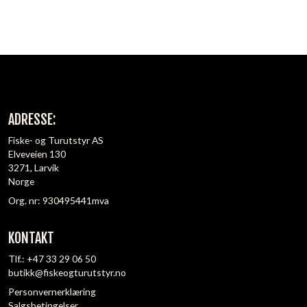
ADRESSE:
Fiske- og Turutstyr AS
Elveveien 130
3271, Larvik
Norge
Org. nr: 930495441mva
KONTAKT
Tlf.:
+47 33 29 06 50
butikk@fiskeogturutstyr.no
Personvernerklæring
Salgsbetingelser