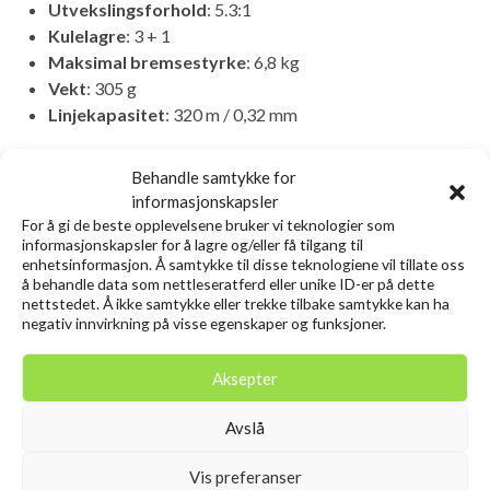
Utvekslingsforhold
: 5.3:1
Kulelagre
: 3 + 1
Maksimal bremsestyrke
: 6,8 kg
Vekt
: 305 g
Linjekapasitet
: 320 m / 0,32 mm
Relaterte produkter
Behandle samtykke for
informasjonskapsler
For å gi de beste opplevelsene bruker vi teknologier som
informasjonskapsler for å lagre og/eller få tilgang til
Utsolgt
enhetsinformasjon. Å samtykke til disse teknologiene vil tillate oss
å behandle data som nettleseratferd eller unike ID-er på dette
nettstedet. Å ikke samtykke eller trekke tilbake samtykke kan ha
negativ innvirkning på visse egenskaper og funksjoner.
Aksepter
Avslå
SAVAGE GEAR 3D Needle Jig
SAVAGE GEAR 3D Needle Jig
Vis preferanser