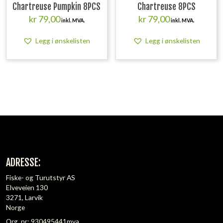
Chartreuse Pumpkin 8PCS
Chartreuse 8PCS
kr
79,00
kr
79,00
inkl. MVA.
inkl. MVA.
Legg i ønskelisten
Legg i ønskelisten
ADRESSE:
Fiske- og Turutstyr AS
Elveveien 130
3271, Larvik
Norge
Org. nr: 930495441mva