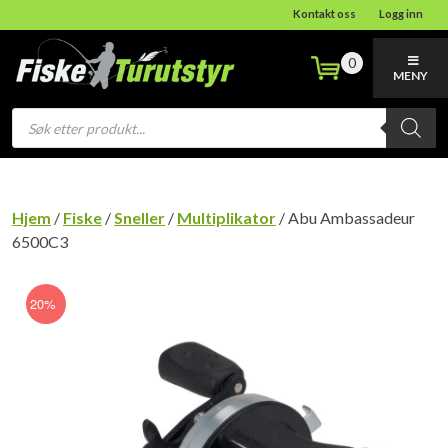
Kontakt oss
Logg inn
0
MENY
Products
search
Hjem
/
Fiske
/
Sneller
/
Multiplikator
/ Abu Ambassadeur
6500C3
20%