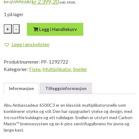
Opprinnelig
Nåværende
kr
2.999,00
kr
2.399,20
inkl. MVA.
pris
pris
var:
er:
1 på lager
kr 2.999,00.
kr 2.399,20.
Abu
+
-
Legg i Handlekurv
Ambassadeur
6500C3
Legg i ønskelisten
antall
Produktnummer:
PF-1292722
Kategorier:
Fiske
,
Multiplikator
,
Sneller
Informasjon
Tilleggsinformasjon
Abu Ambassadeur 6500C3 er en klassisk multiplikatorsnelle som
kombinerer styrke og stil. Den har oppgradert ytelse og design, med
tre rustfrie kulelagre og ett rullelager. Snellen er utstyrt med Carbon
Matrix™ bremsesystem og en 6-pins sentrifugalbrems for jevne og
lange kast.