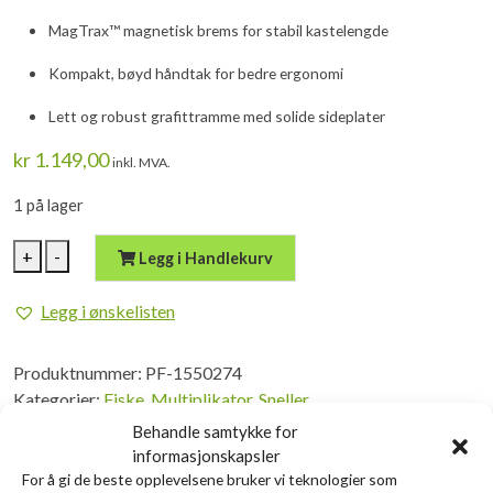
MagTrax™ magnetisk brems for stabil kastelengde
Kompakt, bøyd håndtak for bedre ergonomi
Lett og robust grafittramme med solide sideplater
kr
1.149,00
inkl. MVA.
1 på lager
Abu
+
-
Legg i Handlekurv
Garcia
MAX
Legg i ønskelisten
X
Black
Produktnummer:
PF-1550274
OPS
Kategorier:
Fiske
,
Multiplikator
,
Sneller
LH
antall
Behandle samtykke for
informasjonskapsler
Tilleggsinformasjon
Informasjon
For å gi de beste opplevelsene bruker vi teknologier som