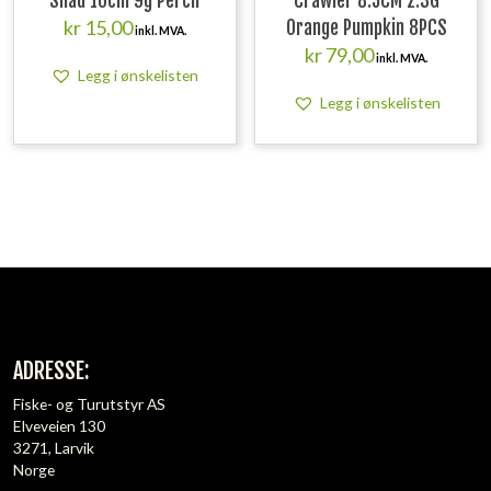
Shad 10cm 9g Perch
Crawler 8.5CM 2.3G
kr
15,00
Orange Pumpkin 8PCS
inkl. MVA.
kr
79,00
inkl. MVA.
Legg i ønskelisten
Legg i ønskelisten
ADRESSE:
Fiske- og Turutstyr AS
Elveveien 130
3271, Larvik
Norge