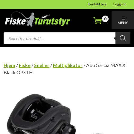
Kontakt oss
Logg inn
0
MENY
Products
search
Hjem
/
Fiske
/
Sneller
/
Multiplikator
/ Abu Garcia MAX X
Black OPS LH