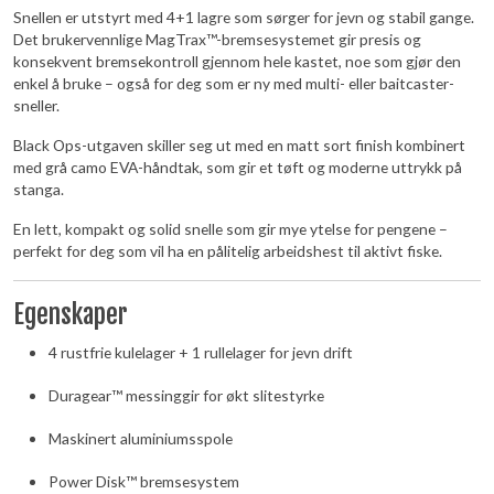
Snellen er utstyrt med 4+1 lagre som sørger for jevn og stabil gange.
Det brukervennlige MagTrax™-bremsesystemet gir presis og
konsekvent bremsekontroll gjennom hele kastet, noe som gjør den
enkel å bruke – også for deg som er ny med multi- eller baitcaster-
sneller.
Black Ops-utgaven skiller seg ut med en matt sort finish kombinert
med grå camo EVA-håndtak, som gir et tøft og moderne uttrykk på
stanga.
En lett, kompakt og solid snelle som gir mye ytelse for pengene –
perfekt for deg som vil ha en pålitelig arbeidshest til aktivt fiske.
Egenskaper
4 rustfrie kulelager + 1 rullelager for jevn drift
Duragear™ messinggir for økt slitestyrke
Maskinert aluminiumsspole
Power Disk™ bremsesystem