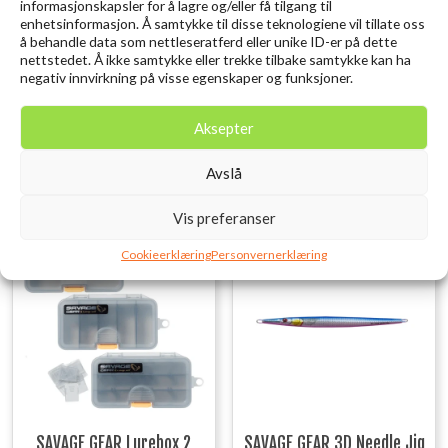
informasjonskapsler for å lagre og/eller få tilgang til
enhetsinformasjon. Å samtykke til disse teknologiene vil tillate oss
Tilleggsinformasjon
å behandle data som nettleseratferd eller unike ID-er på dette
nettstedet. Å ikke samtykke eller trekke tilbake samtykke kan ha
negativ innvirkning på visse egenskaper og funksjoner.
Produsent
Abu Garcia
Aksepter
Relaterte produkter
Avslå
Vis preferanser
Utsolgt
Cookieerklæring
Personvernerklæring
SAVAGE GEAR Lurebox 2
SAVAGE GEAR 3D Needle Jig