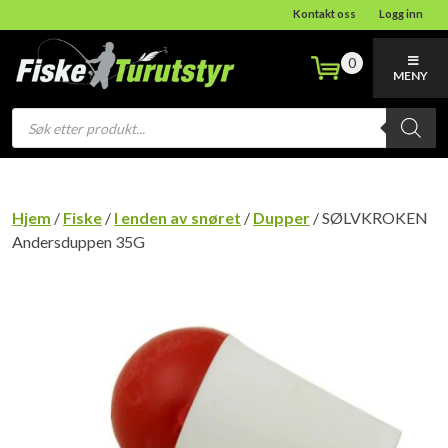
Kontakt oss
Logg inn
0
MENY
Products
search
Hjem
/
Fiske
/
I enden av snøret
/
Dupper
/ SØLVKROKEN
Andersduppen 35G