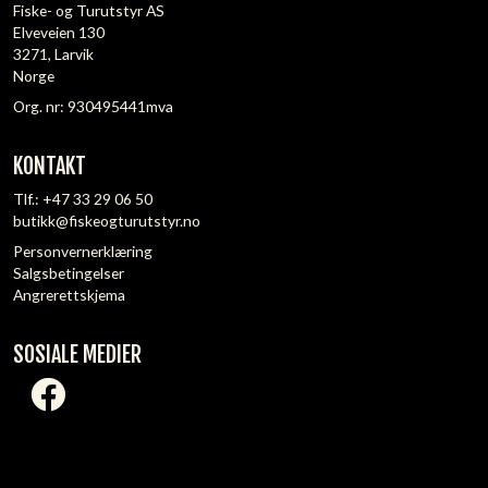
Fiske- og Turutstyr AS
Elveveien 130
3271, Larvik
Norge
Org. nr: 930495441mva
KONTAKT
Tlf.:
+47 33 29 06 50
butikk@fiskeogturutstyr.no
Personvernerklæring
Salgsbetingelser
Angrerettskjema
SOSIALE MEDIER