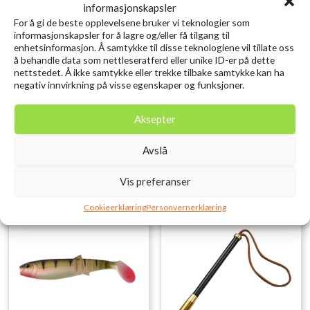
informasjonskapsler
For å gi de beste opplevelsene bruker vi teknologier som
informasjonskapsler for å lagre og/eller få tilgang til
enhetsinformasjon. Å samtykke til disse teknologiene vil tillate oss
SAVAGE GEAR Craft
SAVAGE GEAR 3D Needle Jig
å behandle data som nettleseratferd eller unike ID-er på dette
nettstedet. Å ikke samtykke eller trekke tilbake samtykke kan ha
Crawler 8.5CM 2.3G
9cm 20g Sinking
negativ innvirkning på visse egenskaper og funksjoner.
Motoroil UV 8PCS
Needlefish PHP
kr
79,00
kr
119,00
inkl. MVA.
inkl. MVA.
Aksepter
Legg i ønskelisten
Legg i ønskelisten
Avslå
Vis preferanser
Cookieerklæring
Personvernerklæring
Utsolgt
Utsolgt