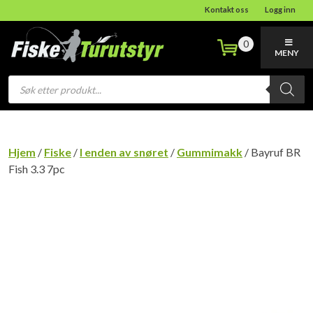
Kontakt oss
Logg inn
0
MENY
Products
search
Hjem
/
Fiske
/
I enden av snøret
/
Gummimakk
/ Bayruf BR
Fish 3.3 7pc