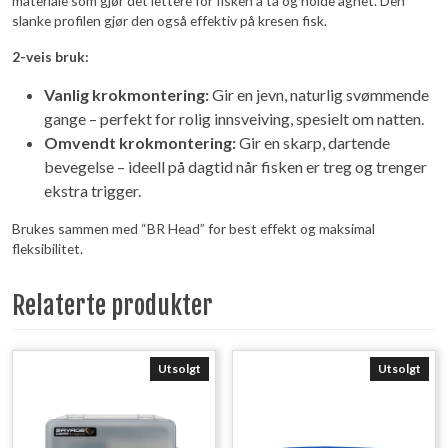
materiale som gjør det lettere for fisken å ta og holde agnet. Den
slanke profilen gjør den også effektiv på kresen fisk.
2-veis bruk:
Vanlig krokmontering:
Gir en jevn, naturlig svømmende
gange – perfekt for rolig innsveiving, spesielt om natten.
Omvendt krokmontering:
Gir en skarp, dartende
bevegelse – ideell på dagtid når fisken er treg og trenger
ekstra trigger.
Brukes sammen med “BR Head” for best effekt og maksimal
fleksibilitet.
Relaterte produkter
Utsolgt
Utsolgt