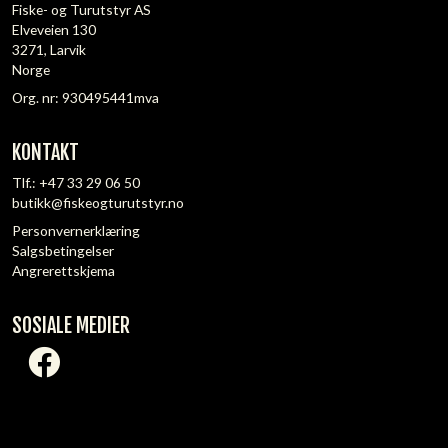
Fiske- og Turutstyr AS
Elveveien 130
3271, Larvik
Norge
Org. nr: 930495441mva
KONTAKT
Tlf.:
+47 33 29 06 50
butikk@fiskeogturutstyr.no
Personvernerklæring
Salgsbetingelser
Angrerettskjema
SOSIALE MEDIER