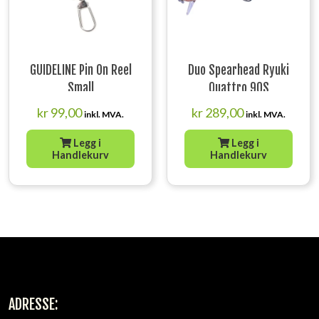
GUIDELINE Pin On Reel
Duo Spearhead Ryuki
Small
Quattro 90S
kr
99,00
kr
289,00
inkl. MVA.
inkl. MVA.
Legg i
Legg i
Handlekurv
Handlekurv
ADRESSE: