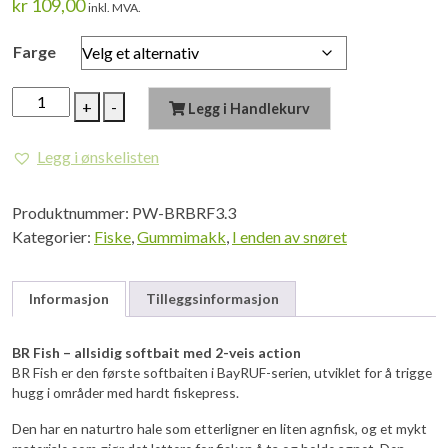
kr
109,00
inkl. MVA.
Farge
Bayruf
+
-
Legg i Handlekurv
BR
Fish
Legg i ønskelisten
3.3
7pc
Produktnummer:
PW-BRBRF3.3
antall
Kategorier:
Fiske
,
Gummimakk
,
I enden av snøret
Informasjon
Tilleggsinformasjon
BR Fish – allsidig softbait med 2-veis action
BR Fish er den første softbaiten i BayRUF-serien, utviklet for å trigge
hugg i områder med hardt fiskepress.
Den har en naturtro hale som etterligner en liten agnfisk, og et mykt