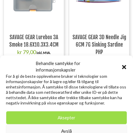
SAVAGE GEAR Lurebox 3A
SAVAGE GEAR 3D Needle Jig
Smoke 18.6X10.3X3.4CM
6CM 7G Sinking Sardine
kr
79,00
PHP
inkl. MVA.
kr
119,00
inkl. MVA.
Behandle samtykke for
Legg i ønskelisten
informasjonskapsler
Legg i ønskelisten
For å gi de beste opplevelsene bruker vi teknologier som
informasjonskapsler for å lagre og/eller få tilgang til
enhetsinformasjon. Å samtykke til disse teknologiene vil tillate oss
å behandle data som nettleseratferd eller unike ID-er på dette
nettstedet. Å ikke samtykke eller trekke tilbake samtykke kan ha
negativ innvirkning på visse egenskaper og funksjoner.
Utsolgt
Aksepter
Avslå