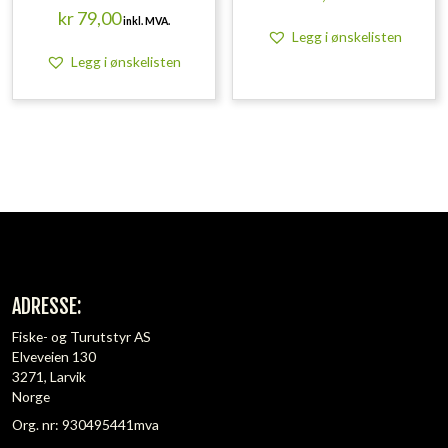
kr
79,00
inkl. MVA.
Legg i ønskelisten
Legg i ønskelisten
ADRESSE:
Fiske- og Turutstyr AS
Elveveien 130
3271, Larvik
Norge
Org. nr: 930495441mva