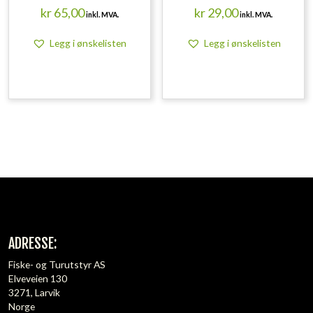
kr
65,00
kr
29,00
inkl. MVA.
inkl. MVA.
Legg i ønskelisten
Legg i ønskelisten
ADRESSE:
Fiske- og Turutstyr AS
Elveveien 130
3271, Larvik
Norge