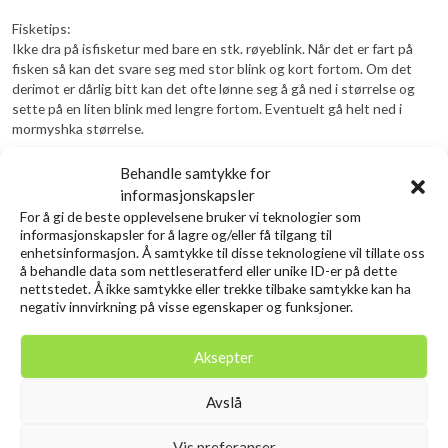
Fisketips:
Ikke dra på isfisketur med bare en stk. røyeblink. Når det er fart på
fisken så kan det svare seg med stor blink og kort fortom. Om det
derimot er dårlig bitt kan det ofte lønne seg å gå ned i størrelse og
sette på en liten blink med lengre fortom. Eventuelt gå helt ned i
mormyshka størrelse.
Behandle samtykke for
Relaterte produkter
informasjonskapsler
For å gi de beste opplevelsene bruker vi teknologier som
informasjonskapsler for å lagre og/eller få tilgang til
enhetsinformasjon. Å samtykke til disse teknologiene vil tillate oss
å behandle data som nettleseratferd eller unike ID-er på dette
nettstedet. Å ikke samtykke eller trekke tilbake samtykke kan ha
negativ innvirkning på visse egenskaper og funksjoner.
Aksepter
Avslå
Vis preferanser