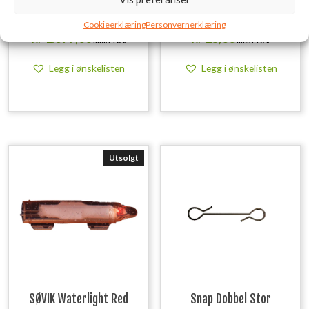
Asseri Pilkekasse
Borysich Lokkemeitekrok
Ryggsekk 35 L
#12
Cookieerklæring
Personvernerklæring
kr
1.099,00
kr
25,00
inkl. MVA.
inkl. MVA.
Legg i ønskelisten
Legg i ønskelisten
Utsolgt
SØVIK Waterlight Red
Snap Dobbel Stor