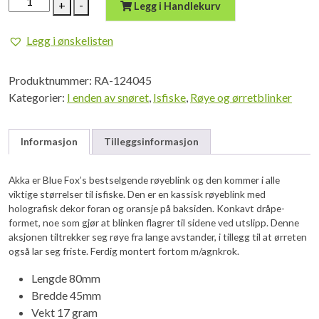
+
-
Legg i Handlekurv
Fox
Akka
Legg i ønskelisten
XL
Røyeblink
Produktnummer:
RA-124045
80mm
Kategorier:
I enden av snøret
,
Isfiske
,
Røye og ørretblinker
17g
GSH
antall
Informasjon
Tilleggsinformasjon
Akka er Blue Fox’s bestselgende røyeblink og den kommer i alle
viktige størrelser til isfiske. Den er en kassisk røyeblink med
holografisk dekor foran og oransje på baksiden. Konkavt dråpe-
formet, noe som gjør at blinken flagrer til sidene ved utslipp. Denne
aksjonen tiltrekker seg røye fra lange avstander, i tillegg til at ørreten
også lar seg friste. Ferdig montert fortom m/agnkrok.
Lengde 80mm
Bredde 45mm
Vekt 17 gram