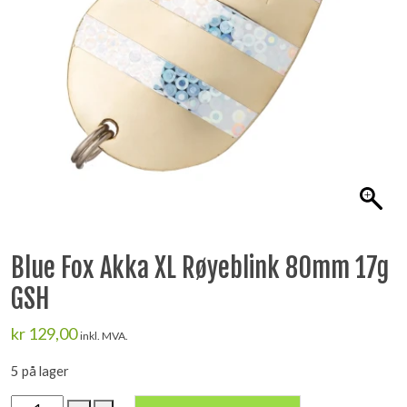
Blue Fox Akka XL Røyeblink 80mm 17g
GSH
kr
129,00
inkl. MVA.
5 på lager
Blue