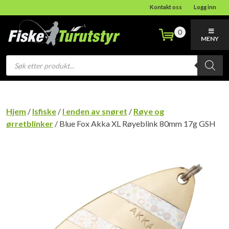
Kontakt oss
Logg inn
0
MENY
Products
search
Hjem
/
Isfiske
/
I enden av snøret
/
Røye og
ørretblinker
/ Blue Fox Akka XL Røyeblink 80mm 17g GSH