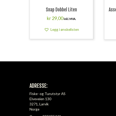
Snap Dobbel Liten
Ass
kr
29,00
inkl. MVA.
Legg i ønskelisten
ADRESSE:
Fiske- og Turutstyr AS
Elveveien 130
3271, Larvik
Norge