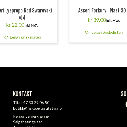
eri Lyspropp Rød Swarovski
Asseri Forkurv i Plast 30
#14
kr
39,00
inkl. MVA.
kr
22,00
inkl. MVA.
Legg i ønskelisten
Legg i ønskelisten
KONTAKT
SO
Tlf.:
+47 33 29 06 50
butikk@fiskeogturutstyr.no
Personvernerklæring
Salgsbetingelser