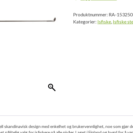
Rod
70
Produktnummer:
RA-153250
m/Snelle
Kategorier:
Isfiske
,
Isfiske st
antall
ll skandinavisk design med enkelhet og brukervennlighet, noe som gjør de
ålitelig valg for isfiskere på alle nivåer. Laget i Finland og bygd for å var