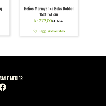
 g
Helios Mormyshka Boks Dobbel
15x10x4 cm
kr
279,00
inkl. MVA.
Legg i ønskelisten
SIALE MEDIER