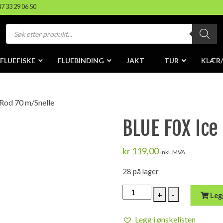
47 33 29 06 50
Products
search
FLUEFISKE
FLUEBINDING
JAKT
TUR
KLÆR
Rod 70 m/Snelle
BLUE FOX Ice
kr
119,00
inkl. MVA.
28 på lager
BLUE
+
-
Leg
FOX
Ice
Legg i ønskelisten