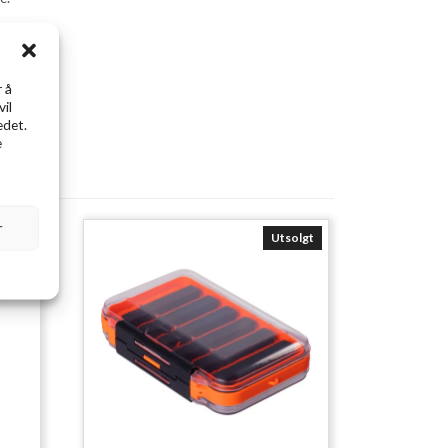
 å
vil
edet.
e
r
solgt
Utsolgt