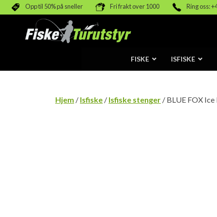
Opp til 50% på sneller
Fri frakt over 1000
Ring oss: +
FISKE
ISFISKE
Hjem
/
Isfiske
/
Isfiske stenger
/ BLUE FOX Ice 