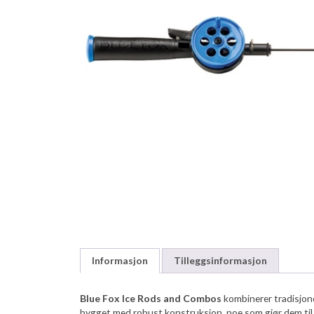
Informasjon
Tilleggsinformasjon
Blue Fox Ice Rods and Combos
kombinerer tradisjone
bygget med robust konstruksjon, noe som gjør dem til et p