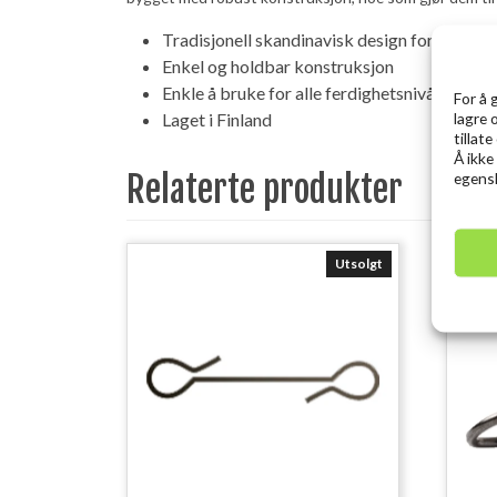
Tradisjonell skandinavisk design for isfiske
Enkel og holdbar konstruksjon
Enkle å bruke for alle ferdighetsnivåer
For å 
lagre 
Laget i Finland
tillat
Å ikke
Relaterte produkter
egensk
Utsolgt