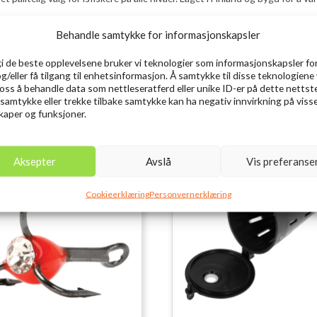
Behandle samtykke for informasjonskapsler
gi de beste opplevelsene bruker vi teknologier som informasjonskapsler for
og/eller få tilgang til enhetsinformasjon. Å samtykke til disse teknologiene 
e oss å behandle data som nettleseratferd eller unike ID-er på dette nettst
 samtykke eller trekke tilbake samtykke kan ha negativ innvirkning på viss
aper og funksjoner.
Aksepter
Avslå
Vis preferanse
Utsolgt
Ut
Cookieerklæring
Personvernerklæring