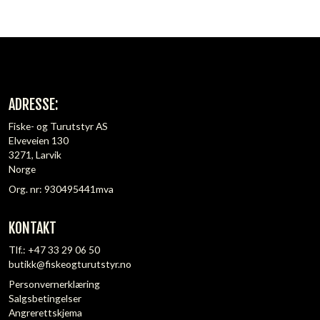
ADRESSE:
Fiske- og Turutstyr AS
Elveveien 130
3271, Larvik
Norge
Org. nr: 930495441mva
KONTAKT
Tlf.:
+47 33 29 06 50
butikk@fiskeogturutstyr.no
Personvernerklæring
Salgsbetingelser
Angrerettskjema