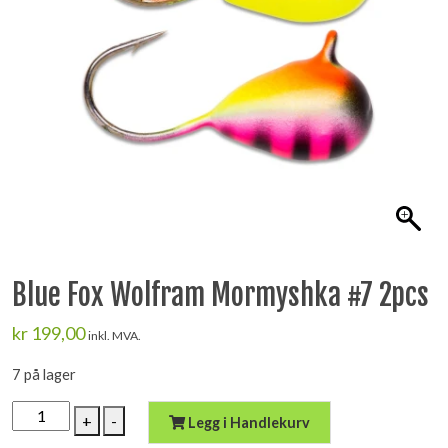
Blue Fox Wolfram Mormyshka #7 2pcs
kr
199,00
inkl. MVA.
7 på lager
Blue
+
-
Legg i Handlekurv
Fox