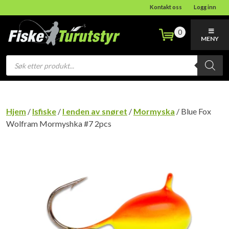
Kontakt oss
Logg inn
0
MENY
Products
search
Hjem
/
Isfiske
/
I enden av snøret
/
Mormyska
/ Blue Fox
Wolfram Mormyshka #7 2pcs