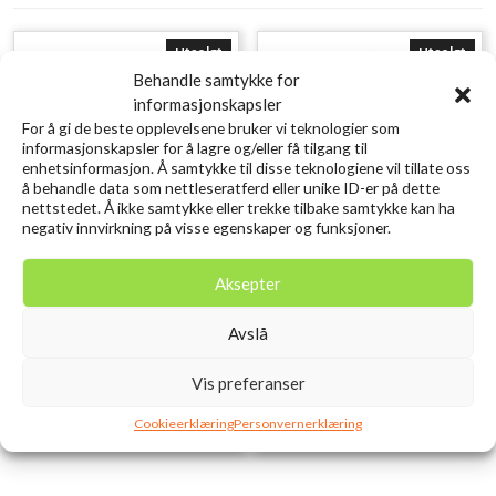
Utsolgt
Utsolgt
Behandle samtykke for
informasjonskapsler
For å gi de beste opplevelsene bruker vi teknologier som
informasjonskapsler for å lagre og/eller få tilgang til
enhetsinformasjon. Å samtykke til disse teknologiene vil tillate oss
å behandle data som nettleseratferd eller unike ID-er på dette
nettstedet. Å ikke samtykke eller trekke tilbake samtykke kan ha
negativ innvirkning på visse egenskaper og funksjoner.
Helios Mormyshka Boks
Shark Lyspropp
Aksepter
Dobbel 15x10x4 cm
Grønn/Rød/Gul Owner #16
kr
279,00
kr
35,00
Avslå
inkl. MVA.
inkl. MVA.
Legg i ønskelisten
Legg i ønskelisten
Vis preferanser
Cookieerklæring
Personvernerklæring