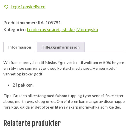
Wolfram
Legg i ønskelisten
Mormyshka
#7
Produktnummer:
RA-105781
2pcs
Kategorier:
I enden av snøret
,
Isfiske
,
Mormyska
antall
Informasjon
Tilleggsinformasjon
Wolfram mormyshka til isfiske. Egenvekten til wolfram er 50% høyere
enn bly, noe som gir svært god kontakt med agnet. Henger godt i
vannet og kroker godt.
2 i pakken.
Tips: Bruk en pilkestang med følsom tupp og tynn sene til fiske etter
abbor, mort, røye, sik og ørret. Om vinteren kan mange av disse nappe
forsiktig, og da er det ofte en liten sylskarp mormyshka som gjelder.
Relaterte produkter