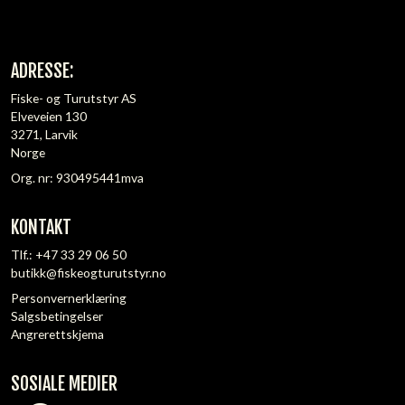
ADRESSE:
Fiske- og Turutstyr AS
Elveveien 130
3271, Larvik
Norge
Org. nr: 930495441mva
KONTAKT
Tlf.:
+47 33 29 06 50
butikk@fiskeogturutstyr.no
Personvernerklæring
Salgsbetingelser
Angrerettskjema
SOSIALE MEDIER