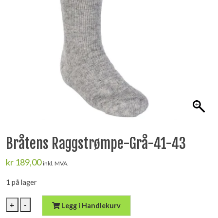
Bråtens Raggstrømpe-Grå-41-43
kr
189,00
inkl. MVA.
1 på lager
Bråtens
+
-
Legg i Handlekurv
Raggstrømpe-