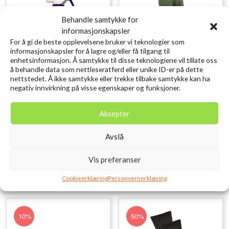
Behandle samtykke for
informasjonskapsler
For å gi de beste opplevelsene bruker vi teknologier som
informasjonskapsler for å lagre og/eller få tilgang til
enhetsinformasjon. Å samtykke til disse teknologiene vil tillate oss
å behandle data som nettleseratferd eller unike ID-er på dette
nettstedet. Å ikke samtykke eller trekke tilbake samtykke kan ha
negativ innvirkning på visse egenskaper og funksjoner.
NikWaxTX Direct Spray-On
DEVOLD Expedition Merino
300 ml
235 Longs Man
Aksepter
kr
189,00
kr
1.199,00
inkl. MVA.
inkl. MVA.
Avslå
Legg i ønskelisten
Legg i ønskelisten
XL, XXL, L, M, S
Vis preferanser
Cookieerklæring
Personvernerklæring
10%
50%