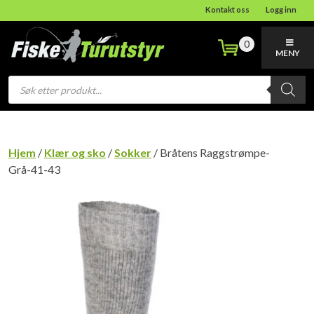
Kontakt oss
Logg inn
0
MENY
Products
search
Hjem
/
Klær og sko
/
Sokker
/ Bråtens Raggstrømpe-
Grå-41-43