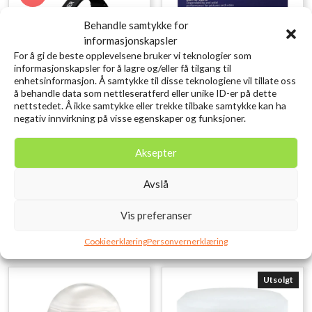
Behandle samtykke for
informasjonskapsler
For å gi de beste opplevelsene bruker vi teknologier som
informasjonskapsler for å lagre og/eller få tilgang til
enhetsinformasjon. Å samtykke til disse teknologiene vil tillate oss
å behandle data som nettleseratferd eller unike ID-er på dette
nettstedet. Å ikke samtykke eller trekke tilbake samtykke kan ha
negativ innvirkning på visse egenskaper og funksjoner.
LEDLENSER Hodelykt H15R
Brecom Minnekort Micro
Core 2500lm
SD m/Adapter 8 GB
Aksepter
Opprinnelig
Nåværende
kr
2.429,10
kr
182,00
kr
2.699,00
inkl.
inkl. MVA.
pris
pris
MVA.
var:
er:
Avslå
Legg i ønskelisten
kr 2.699,00.
kr 2.429,10.
Legg i ønskelisten
Vis preferanser
Cookieerklæring
Personvernerklæring
Utsolgt