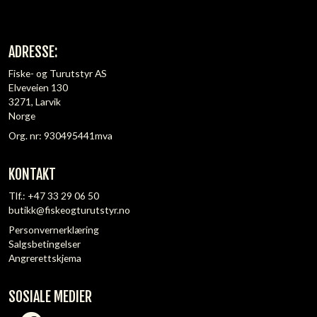
ADRESSE:
Fiske- og Turutstyr AS
Elveveien 130
3271, Larvik
Norge
Org. nr: 930495441mva
KONTAKT
Tlf.:
+47 33 29 06 50
butikk@fiskeogturutstyr.no
Personvernerklæring
Salgsbetingelser
Angrerettskjema
SOSIALE MEDIER