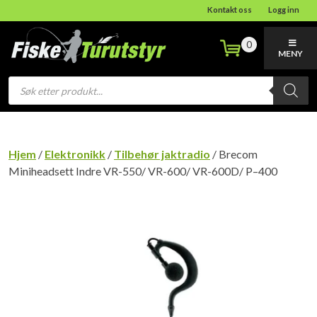
Kontakt oss
Logg inn
0
MENY
Products
search
Hjem
/
Elektronikk
/
Tilbehør jaktradio
/ Brecom
Miniheadsett Indre VR-550/ VR-600/ VR-600D/ P–400