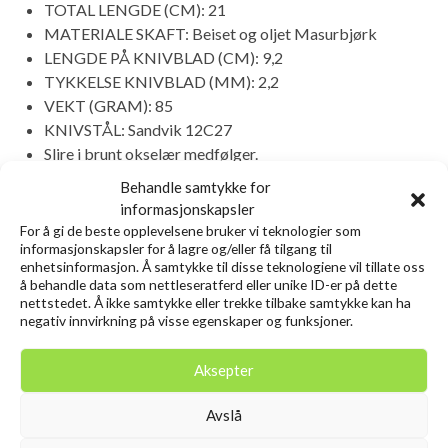
TOTAL LENGDE (CM): 21
MATERIALE SKAFT: Beiset og oljet Masurbjørk
LENGDE PÅ KNIVBLAD (CM): 9,2
TYKKELSE KNIVBLAD (MM): 2,2
VEKT (GRAM): 85
KNIVSTÅL: Sandvik 12C27
Slire i brunt okselær medfølger.
Behandle samtykke for
Relaterte produkter
informasjonskapsler
For å gi de beste opplevelsene bruker vi teknologier som
informasjonskapsler for å lagre og/eller få tilgang til
enhetsinformasjon. Å samtykke til disse teknologiene vil tillate oss
Utsolgt
å behandle data som nettleseratferd eller unike ID-er på dette
13%
nettstedet. Å ikke samtykke eller trekke tilbake samtykke kan ha
negativ innvirkning på visse egenskaper og funksjoner.
Aksepter
Avslå