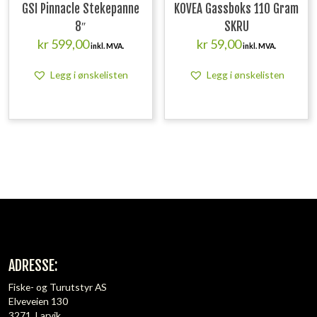
GSI Pinnacle Stekepanne
KOVEA Gassboks 110 Gram
8″
SKRU
kr
599,00
kr
59,00
inkl. MVA.
inkl. MVA.
Legg i ønskelisten
Legg i ønskelisten
ADRESSE:
Fiske- og Turutstyr AS
Elveveien 130
3271, Larvik