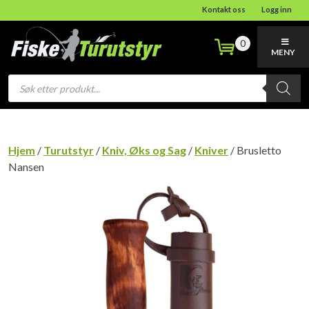
Kontakt oss
Logg inn
0
MENY
Products
search
Hjem
/
Turutstyr
/
Kniv, Øks og Sag
/
Kniver
/ Brusletto
Nansen