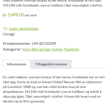
Solid tollekniv som kan brukes til det meste. Knivbladet er rett slipt.
14116N stål i knivbladet, som er holdbart.Oljet masurbjørk i skaftet.
kr
1.499,00
inkl. MVA.
Legg i ønskelisten
Utsolgt
Produktnummer:
UN-BO10109
Kategorier:
Kniv, Øks og Sag
,
Kniver
,
Turutstyr
Informasjon
Tilleggsinformasjon
En solid tollekniv som kan brukes til det meste. Knivbladet har en rett
slipt egg. Dette en kopi av kniven Fridtjof Nansen fikk av eskimoene
på Grønland i 1888 og som han siden brukte mye på sine
ekspedisjoner. 14116N stål i knivbladet som er holdbart og enkelt å
slipe opp igjen. Oljet masurbjørk i skaftet. Kniven blir levert med en
lærslire og en flott gaveeske.