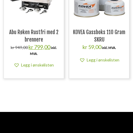
Abu Røken Rustfri med 2
KOVEA Gassboks 110 Gram
brennere
SKRU
Opprinnelig
Nåværende
kr
799,00
kr
59,00
kr
949,00
inkl.
inkl. MVA.
pris
pris
MVA.
var:
er:
Legg i ønskelisten
kr 949,00.
kr 799,00.
Legg i ønskelisten