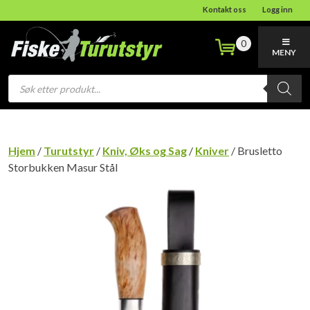
Kontakt oss
Logg inn
0
MENY
Products
search
Hjem
/
Turutstyr
/
Kniv, Øks og Sag
/
Kniver
/ Brusletto
Storbukken Masur Stål