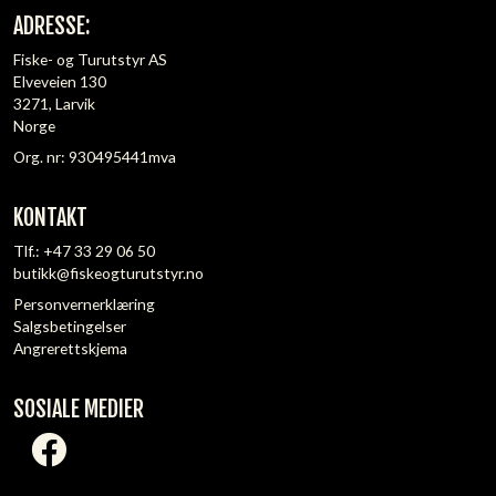
ADRESSE:
Fiske- og Turutstyr AS
Elveveien 130
3271, Larvik
Norge
Org. nr: 930495441mva
KONTAKT
Tlf.:
+47 33 29 06 50
butikk@fiskeogturutstyr.no
Personvernerklæring
Salgsbetingelser
Angrerettskjema
SOSIALE MEDIER