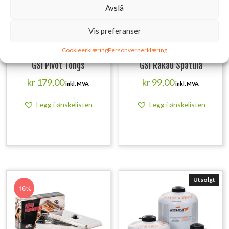
Avslå
Vis preferanser
Cookieerklæring
Personvernerklæring
GSI Pivot Tongs
GSI Rakau Spatula
kr
179,00
kr
99,00
inkl. MVA.
inkl. MVA.
Legg i ønskelisten
Legg i ønskelisten
Utsolgt
16%