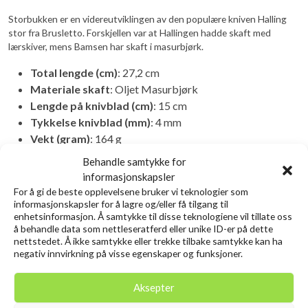
Storbukken er en videreutviklingen av den populære kniven Halling
stor fra Brusletto. Forskjellen var at Hallingen hadde skaft med
lærskiver, mens Bamsen har skaft i masurbjørk.
Total lengde (cm)
: 27,2 cm
Materiale skaft
: Oljet Masurbjørk
Lengde på knivblad (cm)
: 15 cm
Tykkelse knivblad (mm)
: 4 mm
Vekt (gram)
: 164 g
Knivstål
: 440C
Behandle samtykke for
Medfølger
: Slire i sort okselær
informasjonskapsler
For å gi de beste opplevelsene bruker vi teknologier som
informasjonskapsler for å lagre og/eller få tilgang til
Relaterte produkter
enhetsinformasjon. Å samtykke til disse teknologiene vil tillate oss
å behandle data som nettleseratferd eller unike ID-er på dette
nettstedet. Å ikke samtykke eller trekke tilbake samtykke kan ha
negativ innvirkning på visse egenskaper og funksjoner.
Aksepter