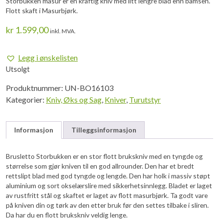
Storbukken masur er en kraftig kniv med litt lengre blad enn bamsen.
Flott skaft i Masurbjørk.
kr
1.599,00
inkl. MVA.
Legg i ønskelisten
Utsolgt
Produktnummer:
UN-BO16103
Kategorier:
Kniv, Øks og Sag
,
Kniver
,
Turutstyr
Informasjon
Tilleggsinformasjon
Brusletto Storbukken er en stor flott brukskniv med en tyngde og
størrelse som gjør kniven til en god allrounder. Den har et bredt
rettslipt blad med god tyngde og lengde. Den har holk i massiv støpt
aluminium og sort okselærslire med sikkerhetsinnlegg. Bladet er laget
av rustfritt stål og skaftet er laget av flott masurbjørk. Ta godt vare
på kniven din og tørk av den etter bruk før den settes tilbake i sliren.
Da har du en flott brukskniv veldig lenge.