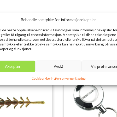
Behandle samtykke for informasjonskapsler
gi de beste opplevelsene bruker vi teknologier som informasjonskapsler for
flyteline 3/35 og blyfri synkeline 2,2 kg. pr. 100 meter i bunn. Brøstning
og/eller få tilgang til enhetsinformasjon. Å samtykke til disse teknologiene 
e oss å behandle data som nettleseratferd eller unike ID-er på dette nettst
 samtykke eller trekke tilbake samtykke kan ha negativ innvirkning på viss
aper og funksjoner.
Aksepter
Avslå
Vis preferanse
Ut
Cookieerklæring
Personvernerklæring