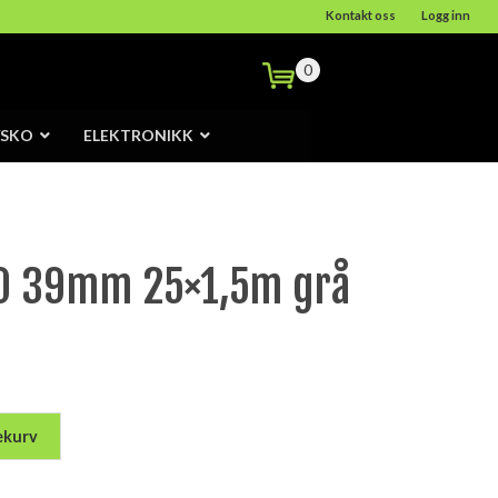
Kontakt oss
Logg inn
0
/SKO
ELEKTRONIKK
20 39mm 25×1,5m grå
ekurv