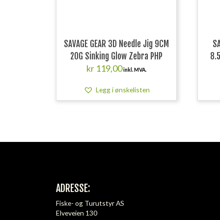
SAVAGE GEAR 3D Needle Jig 9CM
SA
20G Sinking Glow Zebra PHP
8.
kr
119,00
inkl. MVA.
Legg i ønskelisten
ADRESSE:
Fiske- og Turutstyr AS
Elveveien 130