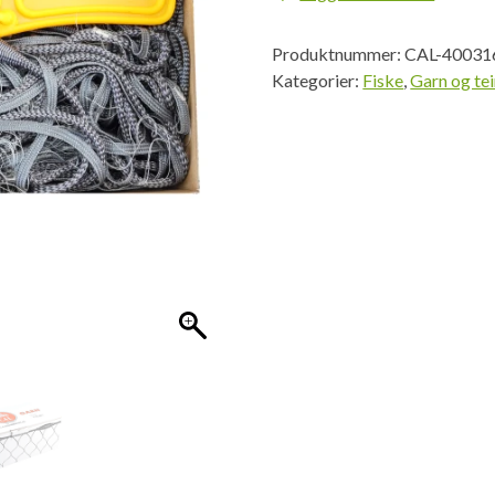
39mm
25x1,5m
Produktnummer:
CAL-40031
grå
Kategorier:
Fiske
,
Garn og tei
antall