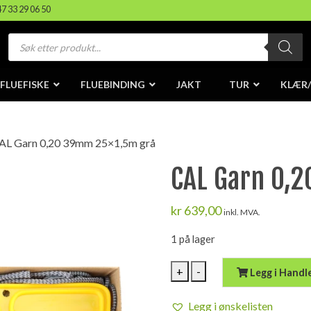
47 33 29 06 50
Products
search
FLUEFISKE
FLUEBINDING
JAKT
TUR
KLÆR
AL Garn 0,20 39mm 25×1,5m grå
CAL Garn 0,
kr
639,00
inkl. MVA.
1 på lager
CAL
+
-
Legg i Handl
Garn
0,20
Legg i ønskelisten