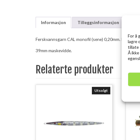
Informasjon
Tilleggsinformasjon
For å 
Ferskvannsgarn CAL monofil (sene) 0,20mm. Montert med 
lagre 
tillat
39mm maskevidde.
Å ikke
egensk
Relaterte produkter
Utsolgt