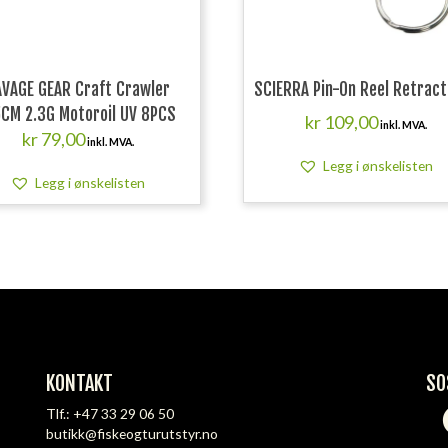
VAGE GEAR Craft Crawler
SCIERRA Pin-On Reel Retrac
5CM 2.3G Motoroil UV 8PCS
kr
109,00
inkl. MVA.
kr
79,00
inkl. MVA.
Legg i ønskelisten
Legg i ønskelisten
KONTAKT
SO
Tlf.:
+47 33 29 06 50
butikk@fiskeogturutstyr.no