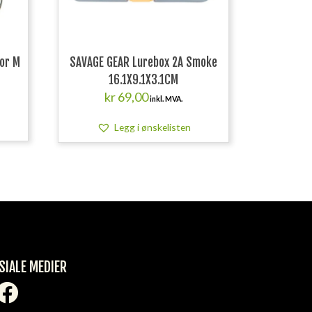
tor M
SAVAGE GEAR Lurebox 2A Smoke
16.1X9.1X3.1CM
kr
69,00
inkl. MVA.
Legg i ønskelisten
SIALE MEDIER