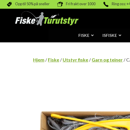
Opp til 50% på sneller
Fri frakt over 1000
Ring oss: +
FISKE
ISFISKE
Hjem
/
Fiske
/
Utstyr fiske
/
Garn og teiner
/ C