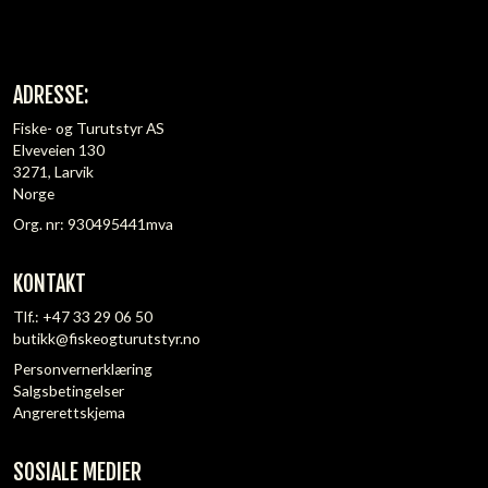
ADRESSE:
Fiske- og Turutstyr AS
Elveveien 130
3271, Larvik
Norge
Org. nr: 930495441mva
KONTAKT
Tlf.:
+47 33 29 06 50
butikk@fiskeogturutstyr.no
Personvernerklæring
Salgsbetingelser
Angrerettskjema
SOSIALE MEDIER