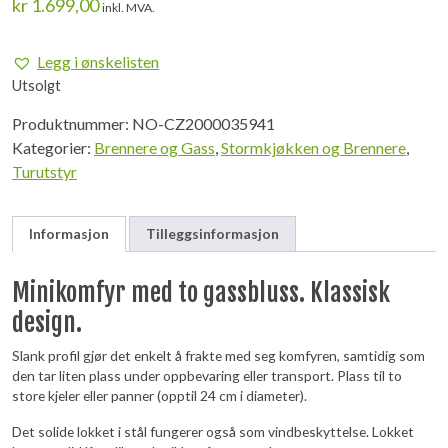
kr
1.699,00
inkl. MVA.
Legg i ønskelisten
Utsolgt
Produktnummer:
NO-CZ2000035941
Kategorier:
Brennere og Gass
,
Stormkjøkken og Brennere
,
Turutstyr
Informasjon
Tilleggsinformasjon
Minikomfyr med to gassbluss. Klassisk
design.
Slank profil gjør det enkelt å frakte med seg komfyren, samtidig som
den tar liten plass under oppbevaring eller transport. Plass til to
store kjeler eller panner (opptil 24 cm i diameter).
Det solide lokket i stål fungerer også som vindbeskyttelse. Lokket