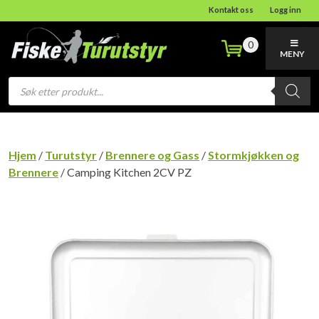
Kontakt oss
Logg inn
0
MENY
Products
search
Hjem
/
Turutstyr
/
Brennere og Gass
/
Stormkjøkken og
Brennere
/ Camping Kitchen 2CV PZ