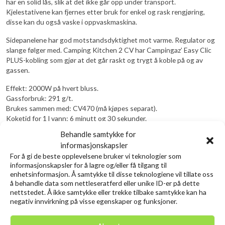
har en solid lås, slik at det ikke går opp under transport.
Kjelestativene kan fjernes etter bruk for enkel og rask rengjøring,
disse kan du også vaske i oppvaskmaskina.
Sidepanelene har god motstandsdyktighet mot varme. Regulator og
slange følger med. Camping Kitchen 2 CV har Campingaz’ Easy Clic
PLUS-kobling som gjør at det går raskt og trygt å koble på og av
gassen.
Effekt: 2000W på hvert bluss.
Gassforbruk: 291 g/t.
Brukes sammen med: CV470 (må kjøpes separat).
Koketid for 1 l vann: 6 minutt og 30 sekunder.
Tenning: piezotenning.
Behandle samtykke for
Størrelse åpen: 49 x 45 x 33 cm.
informasjonskapsler
Størrelse sammenlagt: 49 x 35 x 10 cm.
For å gi de beste opplevelsene bruker vi teknologier som
Vekt: 3,8 kg.
informasjonskapsler for å lagre og/eller få tilgang til
enhetsinformasjon. Å samtykke til disse teknologiene vil tillate oss
å behandle data som nettleseratferd eller unike ID-er på dette
Relaterte produkter
nettstedet. Å ikke samtykke eller trekke tilbake samtykke kan ha
negativ innvirkning på visse egenskaper og funksjoner.
Utsolgt