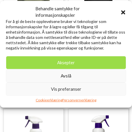
Behandle samtykke for
informasjonskapsler
For å gi de beste opplevelsene bruker vi teknologier som
informasjonskapsler for å lagre og/eller få tilgang til
enhetsinformasjon. Å samtykke til disse teknologiene vil tillate oss
å behandle data som nettleseratferd eller unike ID-er på dette
nettstedet. Å ikke samtykke eller trekke tilbake samtykke kan ha
negativ innvirkning på visse egenskaper og funksjoner.
DEVOLD Breeze Merino 150
DEVOLD Expedition Merino
Shirt Man
235 Hoodie Wmn
Aksepter
kr
799,00
kr
1.249,00
inkl. MVA.
inkl. MVA.
Avslå
Legg i ønskelisten
Legg i ønskelisten
XL, XXL, L, M
XL, L, M, S
Vis preferanser
Cookieerklæring
Personvernerklæring