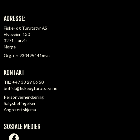
ADRESSE:
Fiske- og Turutstyr AS
Elveveien 130
3271, Larvik
Norge
Org. nr: 930495441mva
KONTAKT
Tlf.:
+47 33 29 06 50
butikk@fiskeogturutstyr.no
Personvernerklæring
Salgsbetingelser
Angrerettskjema
SOSIALE MEDIER