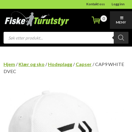
Kontakt oss
Logg inn
0
MENY
Products
search
Hjem
/
Klær og sko
/
Hodeplagg
/
Capser
/ CAP9 WHITE
DVEC