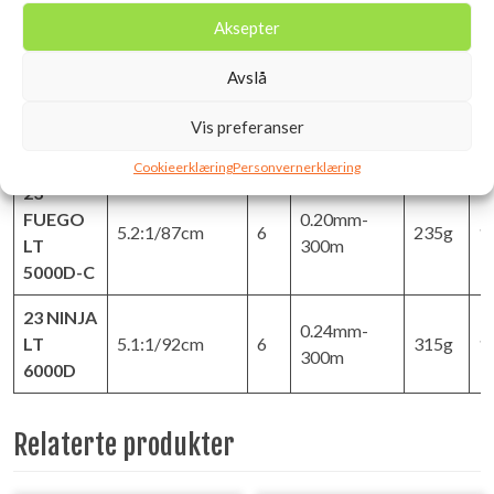
3000D-C
Aksepter
23
Avslå
FUEGO
0.20mm-
5.2:1/82cm
6
230g
1
LT
300m
Vis preferanser
4000D-C
Cookieerklæring
Personvernerklæring
23
FUEGO
0.20mm-
5.2:1/87cm
6
235g
1
LT
300m
5000D-C
23 NINJA
0.24mm-
LT
5.1:1/92cm
6
315g
1
300m
6000D
Relaterte produkter