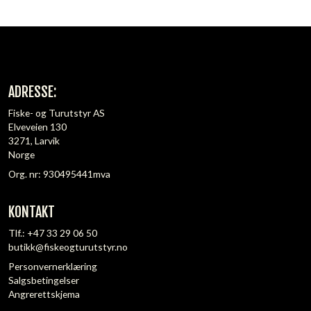
ADRESSE:
Fiske- og Turutstyr AS
Elveveien 130
3271, Larvik
Norge
Org. nr: 930495441mva
KONTAKT
Tlf.:
+47 33 29 06 50
butikk@fiskeogturutstyr.no
Personvernerklæring
Salgsbetingelser
Angrerettskjema