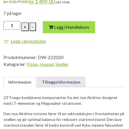
Opprinnelig
Nåværende
kr
1.879,00
kr
1.499,00
inkl. MVA.
pris
pris
var:
er:
7 på lager
kr 1.879,00.
kr 1.499,00.
DAIWA
+
-
Legg i Handlekurv
23
FUEGO
Legg i ønskelisten
LT
5000D-
Produktnummer:
DW-222020
C
Kategorier:
Fiske
,
Haspel
,
Sneller
antall
Informasjon
Tilleggsinformasjon
23′ Fuego kombinerer komponenter fra det nye Airdrive-designet
med LT-elementer og Magsealed-strukturen.
Den nye Airdrive-rotoren fører til en vektreduksjon i frontenheten på
snellen og gir optimal balanse for redusert startmotstand. Den lave
startmotstanden fører til bedre kontroll ved fiske, høyere følsomhet