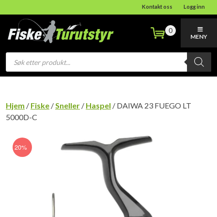
Kontakt oss
Logg inn
0
MENY
Products
search
Hjem
/
Fiske
/
Sneller
/
Haspel
/ DAIWA 23 FUEGO LT
5000D-C
20%