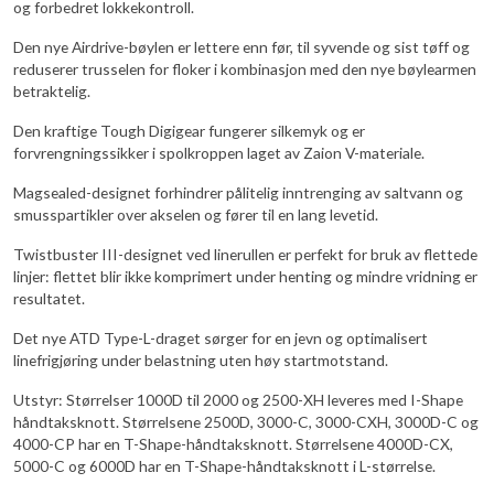
og forbedret lokkekontroll.
Den nye Airdrive-bøylen er lettere enn før, til syvende og sist tøff og
reduserer trusselen for floker i kombinasjon med den nye bøylearmen
betraktelig.
Den kraftige Tough Digigear fungerer silkemyk og er
forvrengningssikker i spolkroppen laget av Zaion V-materiale.
Magsealed-designet forhindrer pålitelig inntrenging av saltvann og
smusspartikler over akselen og fører til en lang levetid.
Twistbuster III-designet ved linerullen er perfekt for bruk av flettede
linjer: flettet blir ikke komprimert under henting og mindre vridning er
resultatet.
Det nye ATD Type-L-draget sørger for en jevn og optimalisert
linefrigjøring under belastning uten høy startmotstand.
Utstyr: Størrelser 1000D til 2000 og 2500-XH leveres med I-Shape
håndtaksknott. Størrelsene 2500D, 3000-C, 3000-CXH, 3000D-C og
4000-CP har en T-Shape-håndtaksknott. Størrelsene 4000D-CX,
5000-C og 6000D har en T-Shape-håndtaksknott i L-størrelse.