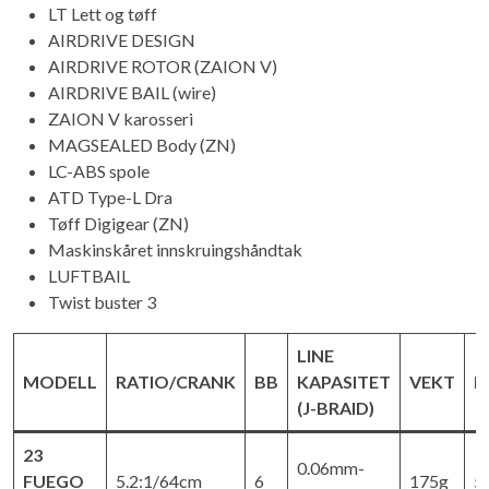
LT Lett og tøff
AIRDRIVE DESIGN
AIRDRIVE ROTOR (ZAION V)
AIRDRIVE BAIL (wire)
ZAION V karosseri
MAGSEALED Body (ZN)
LC-ABS spole
ATD Type-L Dra
Tøff Digigear (ZN)
Maskinskåret innskruingshåndtak
LUFTBAIL
Twist buster 3
LINE
MODELL
RATIO/CRANK
BB
KAPASITET
VEKT
D
(J-BRAID)
23
0.06mm-
FUEGO
5.2:1/64cm
6
175g
5