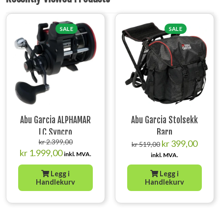
SALE
SALE
Abu Garcia ALPHAMAR
Abu Garcia Stolsekk
LC Syncro
Barn
Opprinnelig
Opprinnelig
Nåvær
kr
2.399,00
kr
399,00
kr
519,00
Nåværende
pris
pris
pris
kr
1.999,00
inkl. MVA.
inkl. MVA.
pris
var:
var:
er:
er:
kr 2.399,00.
kr 519,00.
kr 399,
Legg i
Legg i
kr 1.999,00.
Handlekurv
Handlekurv