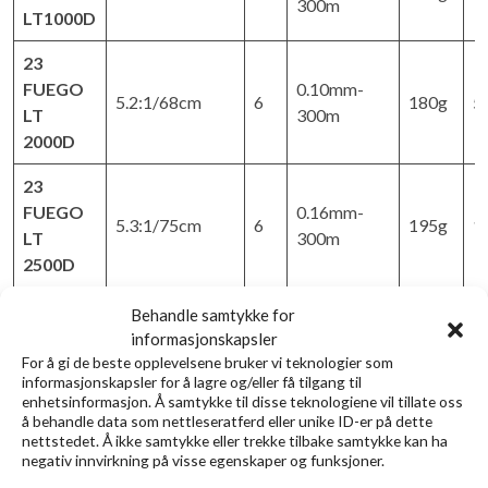
300m
LT1000D
23
FUEGO
0.10mm-
5.2:1/68cm
6
180g
5
LT
300m
2000D
23
FUEGO
0.16mm-
5.3:1/75cm
6
195g
1
LT
300m
2500D
23
Behandle samtykke for
FUEGO
0.10mm-
informasjonskapsler
6.2:1/87cm
6
195g
1
LT 2500-
200m
For å gi de beste opplevelsene bruker vi teknologier som
informasjonskapsler for å lagre og/eller få tilgang til
XH
enhetsinformasjon. Å samtykke til disse teknologiene vil tillate oss
å behandle data som nettleseratferd eller unike ID-er på dette
23
nettstedet. Å ikke samtykke eller trekke tilbake samtykke kan ha
FUEGO
0.18mm-
negativ innvirkning på visse egenskaper og funksjoner.
5.3:1/80cm
6
205g
1
LT
300m