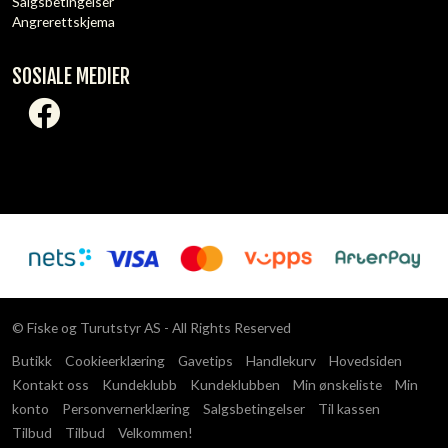
Salgsbetingelser
Angrerettskjema
SOSIALE MEDIER
© Fiske og Turutstyr AS - All Rights Reserved
Butikk
Cookieerklæring
Gavetips
Handlekurv
Hovedsiden
Kontakt oss
Kundeklubb
Kundeklubben
Min ønskeliste
Min
konto
Personvernerklæring
Salgsbetingelser
Til kassen
Tilbud
Tilbud
Velkommen!