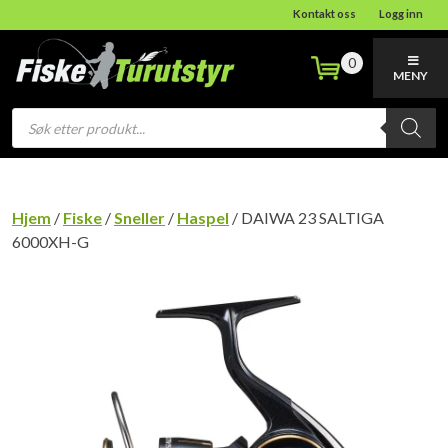
Kontakt oss
Logg inn
0
MENY
Products
search
Hjem
/
Fiske
/
Sneller
/
Haspel
/ DAIWA 23 SALTIGA
6000XH-G