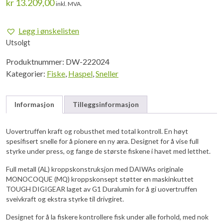
kr
13.209,00
inkl. MVA.
Legg i ønskelisten
Utsolgt
Produktnummer:
DW-222024
Kategorier:
Fiske
,
Haspel
,
Sneller
Informasjon
Tilleggsinformasjon
Uovertruffen kraft og robusthet med total kontroll. En høyt
spesifisert snelle for å pionere en ny æra. Designet for å vise full
styrke under press, og fange de største fiskene i havet med letthet.
Full metall (AL) kroppskonstruksjon med DAIWAs originale
MONOCOQUE (MQ) kroppskonsept støtter en maskinkuttet
TOUGH DIGIGEAR laget av G1 Duralumin for å gi uovertruffen
sveivkraft og ekstra styrke til drivgiret.
Designet for å la fiskere kontrollere fisk under alle forhold, med nok