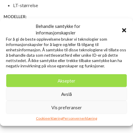
LT-størrelse
MODELLER:
Behandle samtykke for
Linekapasitet(J-
informasjonskapsler
Modell
Utveksling/Veiv
BB
BRAID)
For å gi de beste opplevelsene bruker vi teknologier som
informasjonskapsler for å lagre og/eller få tilgang til
enhetsinformasjon. Å samtykke til disse teknologiene vil tillate oss
23
12(2MS,
å behandle data som nettleseratferd eller unike ID-er på dette
SALTIGA
6.2:1/98cm
0.37mm-150m
nettstedet. Å ikke samtykke eller trekke tilbake samtykke kan ha
7CRBB)
4000-XH
negativ innvirkning på visse egenskaper og funksjoner.
23
12(2MS,
Aksepter
SALTIGA
6.2:1/104cm
0.40mm-150m
7CRBB)
5000-XH
Avslå
23
12(2MS,
Vis preferanser
SALTIGA
6.2:1/110cm
0.43mm-150m
7CRBB)
6000-XH
Cookieerklæring
Personvernerklæring