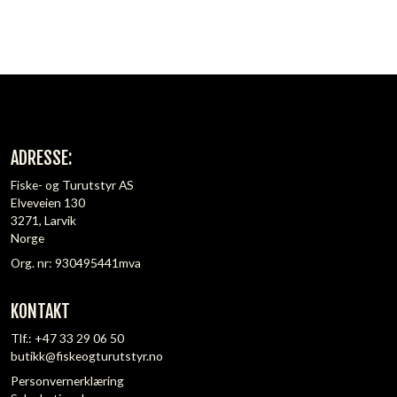
ADRESSE:
Fiske- og Turutstyr AS
Elveveien 130
3271, Larvik
Norge
Org. nr: 930495441mva
KONTAKT
Tlf.:
+47 33 29 06 50
butikk@fiskeogturutstyr.no
Personvernerklæring