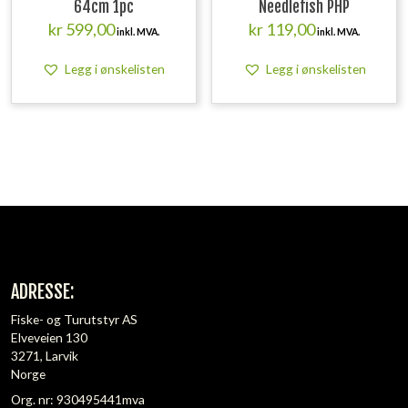
64cm 1pc
Needlefish PHP
kr
599,00
kr
119,00
inkl. MVA.
inkl. MVA.
Legg i ønskelisten
Legg i ønskelisten
ADRESSE:
Fiske- og Turutstyr AS
Elveveien 130
3271, Larvik
Norge
Org. nr: 930495441mva