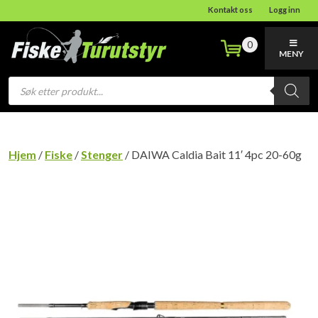
Kontakt oss
Logg inn
0
MENY
Products
search
Hjem
/
Fiske
/
Stenger
/ DAIWA Caldia Bait 11′ 4pc 20-60g