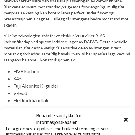
blanken takket være den spesielle plasseringen av karbonfibrene.
Blankene er svært motstandsdyktige mot forvrengning, muliggjør
mer presise kast og kan kontrolleres perfekt under fisket og
presentasjonen av agnet. I tillegg får stengene bedre motstand mot
skader.
V-Joint-teknologien står for et eksklusivt utviklet BIAS
karbonfiberlag ved spigot-leddene, laget av DAIWA. Dette spesielle
materialet gjør denne vanligvis sensitive delen av stangen svært
robust og forbedrer samtidig bøyekurven. Vi har spesielt lagt vekt på
stangens balanse – konstruksjonen av.
HVF karbon
X45
Fuji Alconite K-guider
V-ledd
Hel korkhåndtak
KASTE
Behandle samtykke for
MODEL
L
LENGDE
VEKT
AKSJON
VEKT
informasjonskapsler
For å gi de beste opplevelsene bruker vi teknologier som
informasjonskapsler for å lagre og/eller få tilgang til