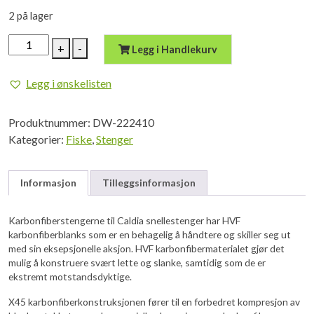
2 på lager
DAIWA
+
-
Legg i Handlekurv
Caldia
Bait
Legg i ønskelisten
11'
4pc
Produktnummer:
DW-222410
20-
Kategorier:
Fiske
,
Stenger
60g
antall
Informasjon
Tilleggsinformasjon
Karbonfiberstengerne til Caldia snellestenger har HVF
karbonfiberblanks som er en behagelig å håndtere og skiller seg ut
med sin eksepsjonelle aksjon. HVF karbonfibermaterialet gjør det
mulig å konstruere svært lette og slanke, samtidig som de er
ekstremt motstandsdyktige.
X45 karbonfiberkonstruksjonen fører til en forbedret kompresjon av