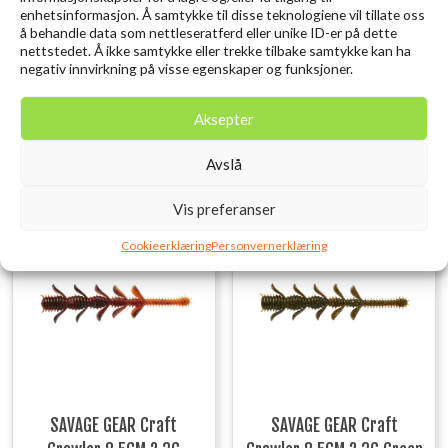
CAL1104MHRB-
11’/335cm
246g
20-60g
Regular
enhetsinformasjon. Å samtykke til disse teknologiene vil tillate oss
AS
å behandle data som nettleseratferd eller unike ID-er på dette
nettstedet. Å ikke samtykke eller trekke tilbake samtykke kan ha
CAL1204HRB-
negativ innvirkning på visse egenskaper og funksjoner.
12’/365cm
261g
30-80g
Regular
AS
Aksepter
Relaterte produkter
Avslå
Vis preferanser
Cookieerklæring
Personvernerklæring
SAVAGE GEAR Craft
SAVAGE GEAR Craft