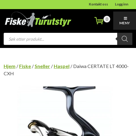
Kontakt oss
Logg inn
0
MENY
Products
search
Hjem
/
Fiske
/
Sneller
/
Haspel
/ Daiwa CERTATE LT 4000-
CXH