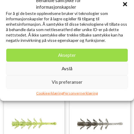
Behandle samtykke for
informasjonskapsler
For å gi de beste opplevelsene bruker vi teknologier som
informasjonskapsler for å lagre og/eller få tilgang til
enhetsinformasjon. Å samtykke til disse teknologiene vil tillate oss
å behandle data som nettleseratferd eller unike ID-er på dette
SAVAGE GEAR Lurebox 3A
SAVAGE GEAR Craft
nettstedet. Å ikke samtykke eller trekke tilbake samtykke kan ha
Smoke 18.6X10.3X3.4CM
Crawler 8.5CM 2.3G
negativ innvirkning på visse egenskaper og funksjoner.
kr
79,00
Motoroil UV 8PCS
inkl. MVA.
kr
79,00
Aksepter
inkl. MVA.
Legg i ønskelisten
Legg i ønskelisten
Avslå
Vis preferanser
Cookieerklæring
Personvernerklæring