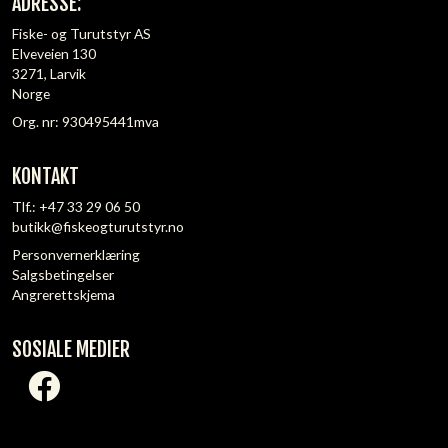
ADRESSE:
Fiske- og Turutstyr AS
Elveveien 130
3271, Larvik
Norge
Org. nr: 930495441mva
KONTAKT
Tlf.:
+47 33 29 06 50
butikk@fiskeogturutstyr.no
Personvernerklæring
Salgsbetingelser
Angrerettskjema
SOSIALE MEDIER