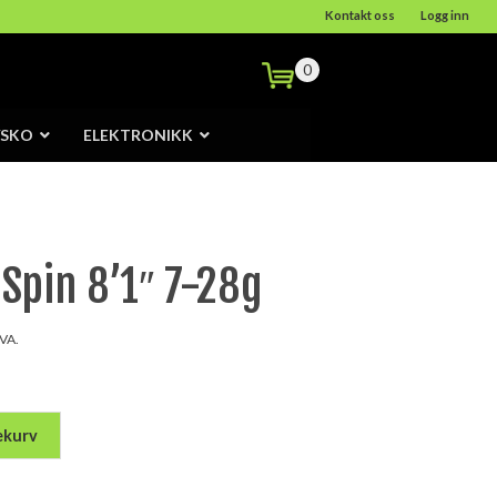
Kontakt oss
Logg inn
0
/SKO
ELEKTRONIKK
Spin 8’1″ 7-28g
ende
MVA.
,20.
ekurv