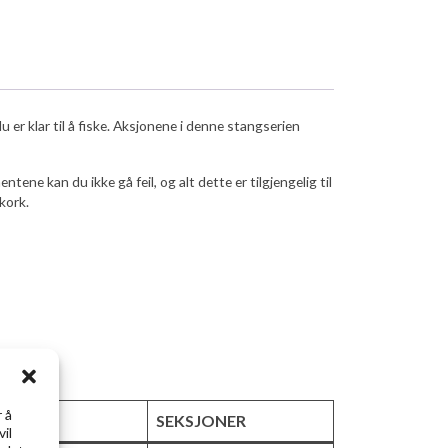
r klar til å fiske. Aksjonene i denne stangserien
e kan du ikke gå feil, og alt dette er tilgjengelig til
kork.
 å
SJON
SEKSJONER
vil