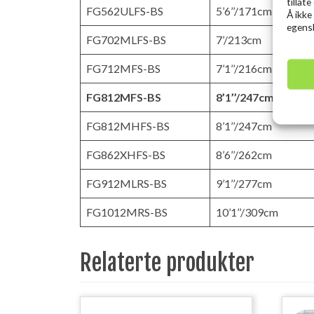
tillat
FG562ULFS-BS
5’6’’/171cm
Å ikke
egensk
FG702MLFS-BS
7’/213cm
FG712MFS-BS
7’1’’/216cm
FG812MFS-BS
8’1’’/247cm
FG812MHFS-BS
8’1’’/247cm
FG862XHFS-BS
8’6’’/262cm
FG912MLRS-BS
9’1’’/277cm
FG1012MRS-BS
10’1’’/309cm
Relaterte produkter