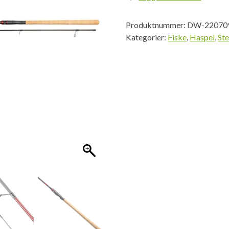
8'1"
7-
Produktnummer:
DW-22070
28g
Kategorier:
Fiske
,
Haspel
,
St
antall