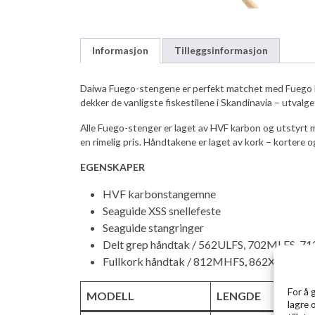
Informasjon
Tilleggsinformasjon
Daiwa Fuego-stengene er perfekt matchet med Fuego LT h
dekker de vanligste fiskestilene i Skandinavia – utvalg
Alle Fuego-stenger er laget av HVF karbon og utstyrt m
en rimelig pris. Håndtakene er laget av kork – kortere 
EGENSKAPER
HVF karbonstangemne
Seaguide XSS snellefeste
Seaguide stangringer
Delt grep håndtak / 562ULFS, 702MLFS, 
Fullkork håndtak / 812MHFS, 862XHFS, 
For å 
MODELL
LENGDE
lagre 