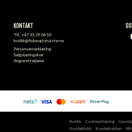
KONTAKT
SO
Tlf.:
+47 33 29 06 50
butikk@fiskeogturutstyr.no
Personvernerklæring
Salgsbetingelser
Angrerettskjema
Butikk
Cookieerklæring
Gaveti
Kundeklubb
Kundeklubben
Min