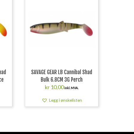
had
SAVAGE GEAR LB Cannibal Shad
ce
Bulk 6.8CM 3G Perch
kr
10,00
inkl. MVA.
Legg i ønskelisten