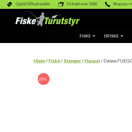
Opp til 50% på sneller
Fri frakt over 1000
Ring oss: +
FISKE
ISFISKE
Hjem
/
Fiske
/
Stenger
/
Haspel
/ Daiwa FUEGO 
20%