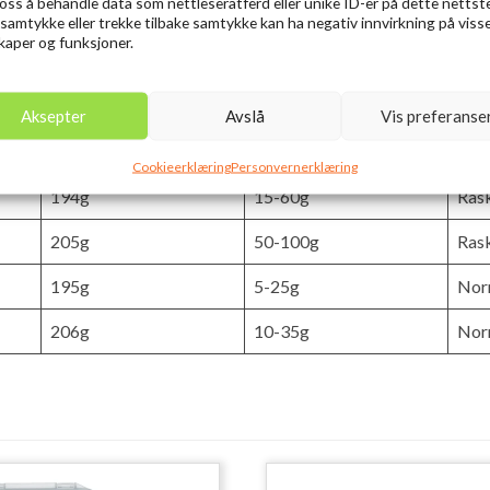
e oss å behandle data som nettleseratferd eller unike ID-er på dette nettst
97g
3-15g
Ras
 samtykke eller trekke tilbake samtykke kan ha negativ innvirkning på viss
aper og funksjoner.
125g
5-25g
Ras
139g
7-32g
Ras
Aksepter
Avslå
Vis preferanse
153g
7-28g
Ras
Cookieerklæring
Personvernerklæring
194g
15-60g
Ras
205g
50-100g
Ras
195g
5-25g
Nor
206g
10-35g
Nor