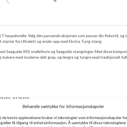
aspelsnelle. Velg den passende aksjonen som passer din fiskestil, og du e
et starter fra Ultralett og ender opp med Ekstra Tung stang.
ed Seaguide XSS snellefeste og Seaguide stangringer. Med disse komponenten
og mykere med moderne delt grep, og lengre og tyngre med tradisjonelt full
712MFS, 812MFS
912MLRS, 1012MRS
Behandle samtykke for informasjonskapsler
gi de beste opplevelsene bruker vi teknologier som informasjonskapsler for
VEKT
KASTEVEKT
AK
og/eller få tilgang til enhetsinformasjon. Å samtykke til disse teknologiene 