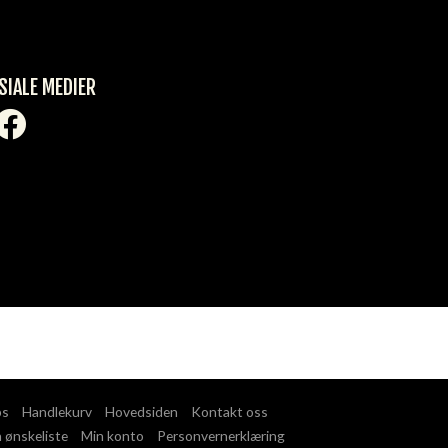
SIALE MEDIER
ps
Handlekurv
Hovedsiden
Kontakt oss
 ønskeliste
Min konto
Personvernerklæring