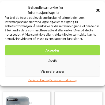
Behandle samtykke for
20LEGLT2000
5,2:1/68cm
5
0.16m
informasjonskapsler
For å gi de beste opplevelsene bruker vi teknologier som
20LEGLT2500
5,3:1/75cm
5
0.20m
informasjonskapsler for å lagre og/eller få tilgang til
enhetsinformasjon. Å samtykke til disse teknologiene vil tillate oss
20LEGLT3000-C
5,3:1/80cm
5
0.23m
å behandle data som nettleseratferd eller unike ID-er på dette
nettstedet. Å ikke samtykke eller trekke tilbake samtykke kan ha
20LEGLT4000-C
5,2:1/82cm
5
0.28m
negativ innvirkning på visse egenskaper og funksjoner.
20LEGLT5000-C
5,2:1/87cm
5
0.37m
Aksepter
20LEGLT6000
5,1:1/92cm
5
0.40m
Avslå
20LGSLT4000CP
4,7:1/75CM
5
0.28m
Vis preferanser
Relaterte produkter
Cookieerklæring
Personvernerklæring