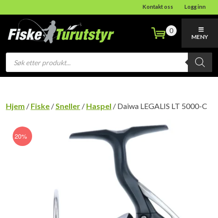
Kontakt oss
Logg inn
0
MENY
Products
search
Hjem
/
Fiske
/
Sneller
/
Haspel
/ Daiwa LEGALIS LT 5000-C
20%