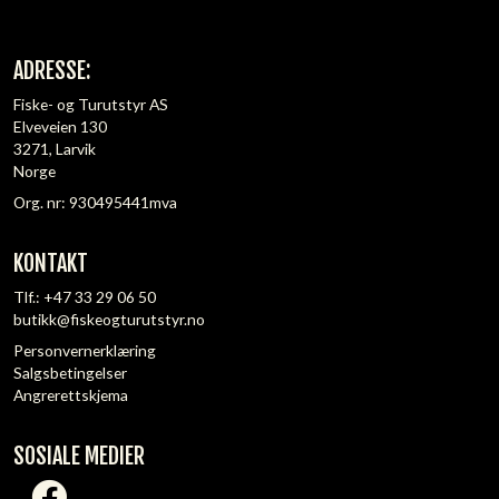
ADRESSE:
Fiske- og Turutstyr AS
Elveveien 130
3271, Larvik
Norge
Org. nr: 930495441mva
KONTAKT
Tlf.:
+47 33 29 06 50
butikk@fiskeogturutstyr.no
Personvernerklæring
Salgsbetingelser
Angrerettskjema
SOSIALE MEDIER