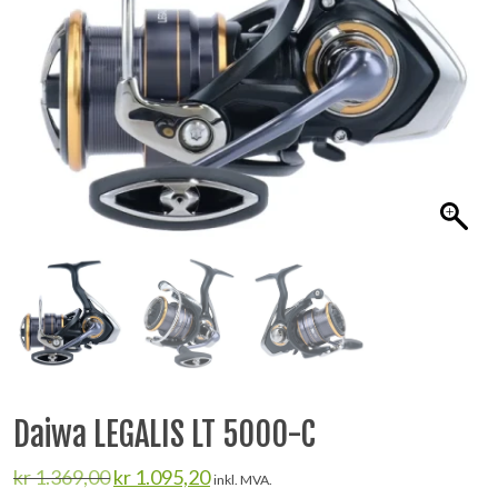
Daiwa LEGALIS LT 5000-C
Opprinnelig
Nåværende
kr
1.369,00
kr
1.095,20
inkl. MVA.
pris
pris