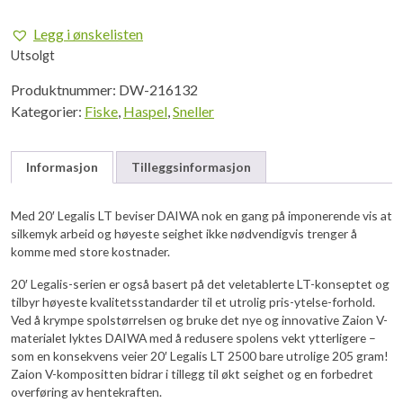
var:
er:
Legg i ønskelisten
kr 1.369,00.
kr 1.095,20.
Utsolgt
Produktnummer:
DW-216132
Kategorier:
Fiske
,
Haspel
,
Sneller
Informasjon
Tilleggsinformasjon
Med 20′ Legalis LT beviser DAIWA nok en gang på imponerende vis at
silkemyk arbeid og høyeste seighet ikke nødvendigvis trenger å
komme med store kostnader.
20′ Legalis-serien er også basert på det veletablerte LT-konseptet og
tilbyr høyeste kvalitetsstandarder til et utrolig pris-ytelse-forhold.
Ved å krympe spolstørrelsen og bruke det nye og innovative Zaion V-
materialet lyktes DAIWA med å redusere spolens vekt ytterligere –
som en konsekvens veier 20′ Legalis LT 2500 bare utrolige 205 gram!
Zaion V-kompositten bidrar i tillegg til økt seighet og en forbedret
overføring av hentekraften.