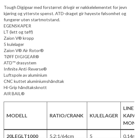
Tough Digigear med forstørret drivgir er nøkkelelementet for jevn
kjøring og ytterste spenst. ATD-draget gir høyeste følsomhet og
fungerer uten startmotstand.
EGENSKAPER
LT (lett og tøff)
Zaion V® kropp
5 kulelager
Zaion V® Air Rotor®
TØFF DIGIGEAR®
ATD™ drasystem
Infinite Anti-Reverse®
Luftspole av aluminium
CNC kuttet aluminiumshåndtak
Hi-Grip håndtaksknott
AIR BAIL®
LINE
MODELL
RATIO/CRANK
KULELAGER
KAPAS
MON
20LEGLT1000
5,2:1/64cm
5
0.14m