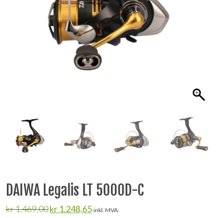
DAIWA Legalis LT 5000D-C
Opprinnelig
Nåværende
kr
1.469,00
kr
1.248,65
inkl. MVA.
pris
pris