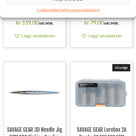
9CM 20G Sinking Glow
Crawler 8.5CM 2.3G
Cookieerklæring
Personvernerklæring
Zebra PHP
Chartreuse 8PCS
kr
119,00
kr
79,00
inkl. MVA.
inkl. MVA.
Legg i ønskelisten
Legg i ønskelisten
Utsolgt
SAVAGE GEAR 3D Needle Jig
SAVAGE GEAR Lurebox 2A