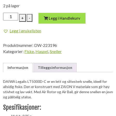
var:
er:
2 på lager
kr 1.469,00.
kr 1.248,65.
DAIWA
+
-
Legg i Handlekurv
Legalis
LT
Legg i ønskelisten
5000D-
C
Produktnummer:
DW-223196
antall
Kategorier:
Fiske
,
Haspel
,
Sneller
Informasjon
Tilleggsinformasjon
DAIWA Legalis LT5000D-C er en lett og slitesterk snelle, ideell for
allsidig fiske. Den er konstruert med ZAION V materiale som gir høy
stivhet og lav vekt. Med Air Rotor og Air Bail, gir denne snellen en jevn
og pålitelig ytelse.
Spesifikasjoner: