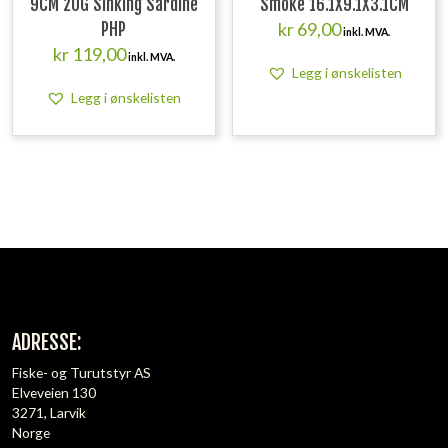
9CM 20G Sinking Sardine
Smoke 16.1X9.1X3.1CM
kr
69,00
PHP
inkl. MVA.
kr
119,00
inkl. MVA.
Legg i ønskelisten
Legg i ønskelisten
ADRESSE:
Fiske- og Turutstyr AS
Elveveien 130
3271, Larvik
Norge