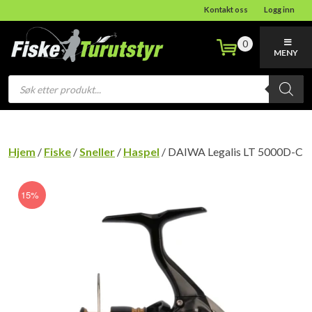
Kontakt oss
Logg inn
0
MENY
Products
search
Hjem
/
Fiske
/
Sneller
/
Haspel
/ DAIWA Legalis LT 5000D-C
15%