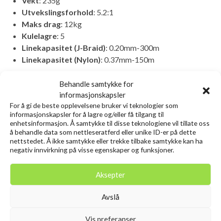
Vekt
: 235g
Utvekslingsforhold
: 5.2:1
Maks drag
: 12kg
Kulelagre
: 5
Linekapasitet (J-Braid)
: 0.20mm-300m
Linekapasitet (Nylon)
: 0.37mm-150m
Behandle samtykke for
Relaterte produkter
informasjonskapsler
For å gi de beste opplevelsene bruker vi teknologier som
informasjonskapsler for å lagre og/eller få tilgang til
Utsolgt
enhetsinformasjon. Å samtykke til disse teknologiene vil tillate oss
å behandle data som nettleseratferd eller unike ID-er på dette
nettstedet. Å ikke samtykke eller trekke tilbake samtykke kan ha
negativ innvirkning på visse egenskaper og funksjoner.
Aksepter
Avslå
Vis preferanser
SAVAGE GEAR 3D Needle Jig
SAVAGE GEAR Craft