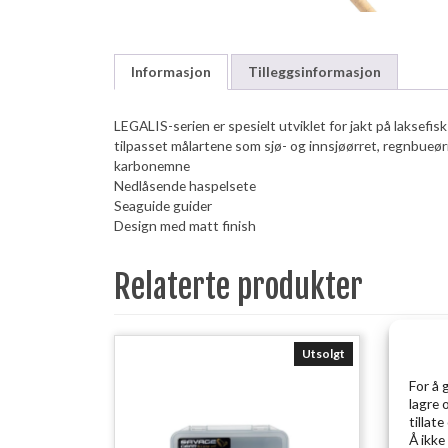
Informasjon
Tilleggsinformasjon
LEGALIS-serien er spesielt utviklet for jakt på laksefi
tilpasset målartene som sjø- og innsjøørret, regnbueørr
karbonemne
Nedlåsende haspelsete
Seaguide guider
Design med matt finish
Relaterte produkter
Utsolgt
For å 
lagre 
tillat
Å ikke