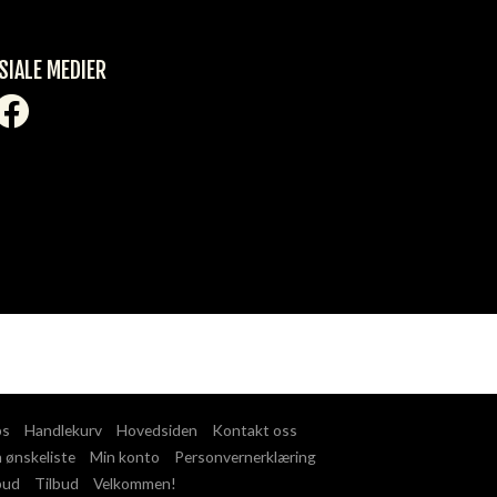
SIALE MEDIER
ps
Handlekurv
Hovedsiden
Kontakt oss
 ønskeliste
Min konto
Personvernerklæring
bud
Tilbud
Velkommen!