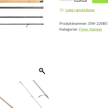
LEGALIS
SPIN
Legg i ønskelisten
11'
4Pc
Produktnummer:
DW-22085
20-
Kategorier:
Fiske
,
Stenger
60g
antall