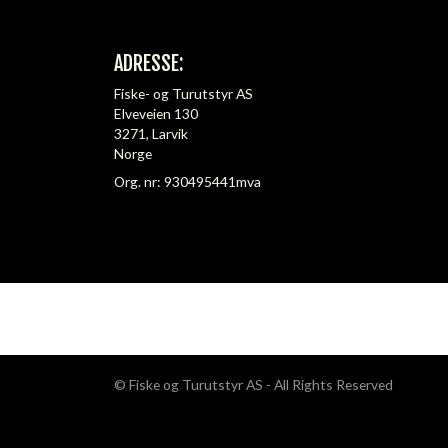
ADRESSE:
Fiske- og Turutstyr AS
Elveveien 130
3271, Larvik
Norge
Org. nr: 930495441mva
© Fiske og Turutstyr AS - All Rights Reserved