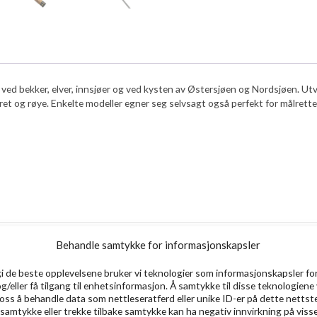
sk ved bekker, elver, innsjøer og ved kysten av Østersjøen og Nordsjøen. U
et og røye. Enkelte modeller egner seg selvsagt også perfekt for målrettet
Behandle samtykke for informasjonskapsler
Utsolgt
Ut
gi de beste opplevelsene bruker vi teknologier som informasjonskapsler for
og/eller få tilgang til enhetsinformasjon. Å samtykke til disse teknologiene 
e oss å behandle data som nettleseratferd eller unike ID-er på dette nettst
 samtykke eller trekke tilbake samtykke kan ha negativ innvirkning på viss