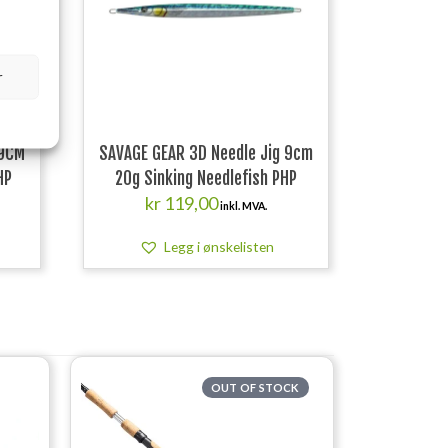
r
 9CM
SAVAGE GEAR 3D Needle Jig 9cm
HP
20g Sinking Needlefish PHP
kr
119,00
inkl. MVA.
Legg i ønskelisten
OUT OF STOCK