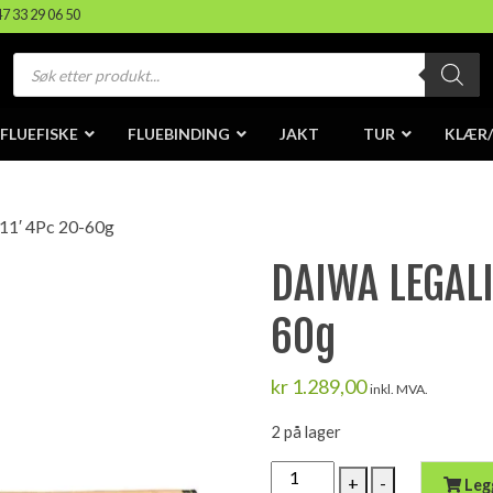
47 33 29 06 50
Products
search
FLUEFISKE
FLUEBINDING
JAKT
TUR
KLÆR
11′ 4Pc 20-60g
DAIWA LEGALI
60g
kr
1.289,00
inkl. MVA.
2 på lager
DAIWA
+
-
Leg