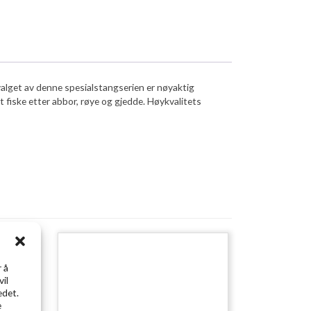
tvalget av denne spesialstangserien er nøyaktig
 fiske etter abbor, røye og gjedde. Høykvalitets
solgt
 å
vil
edet.
e