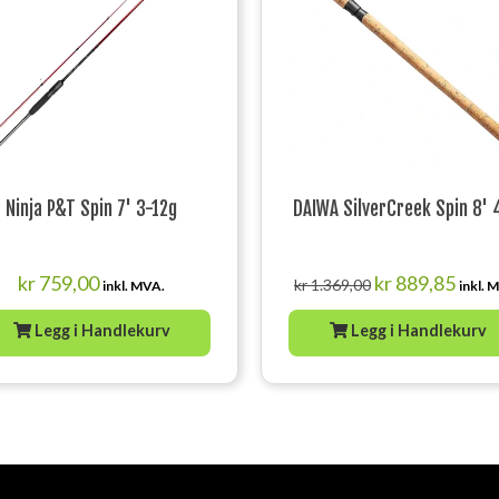
Ninja P&T Spin 7' 3-12g
DAIWA SilverCreek Spin 8' 
Opprinnelig
Nåvæ
kr
759,00
kr
889,85
kr
1.369,00
inkl. MVA.
inkl. 
pris
pris
var:
er:
Legg i Handlekurv
Legg i Handlekurv
kr 1.369,00.
kr 889