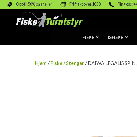
Opp til 50% på sneller
Fri frakt over 1000
Ring oss: +
FISKE
ISFISKE
Hjem
/
Fiske
/
Stenger
/ DAIWA LEGALIS SPIN 