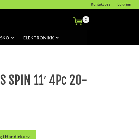
Kontakt oss
Logg inn
0
/SKO
ELEKTRONIKK
S SPIN 11′ 4Pc 20-
g i Handlekurv