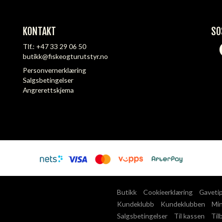
KONTAKT
SO
Tlf.:
+47 33 29 06 50
butikk@fiskeogturutstyr.no
Personvernerklæring
Salgsbetingelser
Angrerettskjema
Butikk
Cookieerklæring
Gaveti
Kundeklubb
Kundeklubben
Min
Salgsbetingelser
Til kassen
Til