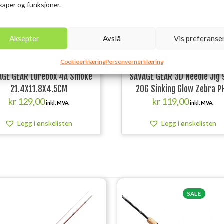
aper og funksjoner.
Aksepter
Avslå
Vis preferanse
Cookieerklæring
Personvernerklæring
AGE GEAR Lurebox 4A Smoke
SAVAGE GEAR 3D Needle Jig
21.4X11.8X4.5CM
20G Sinking Glow Zebra P
kr
129,00
kr
119,00
inkl. MVA.
inkl. MVA.
Legg i ønskelisten
Legg i ønskelisten
SALE