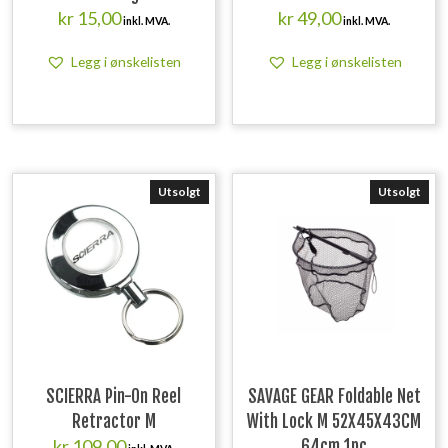
kr
15,00
kr
49,00
inkl. MVA.
inkl. MVA.
Legg i ønskelisten
Legg i ønskelisten
Utsolgt
Utsolgt
SCIERRA Pin-On Reel
SAVAGE GEAR Foldable Net
Retractor M
With Lock M 52X45X43CM
kr
109,00
64cm 1pc