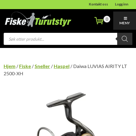
Kontakt oss
Logg inn
0
MENY
Products
search
Hjem
/
Fiske
/
Sneller
/
Haspel
/ Daiwa LUVIAS AIRITY LT
2500-XH