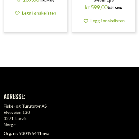
inkl. MVA.
kr
599,00
inkl. MVA.
Legg i ønskelisten
Legg i ønskelisten
ADRESSE:
Fiske- og Turutstyr AS
Elveveien 130
3271, Larvik
Norge
Org. nr: 930495441mva