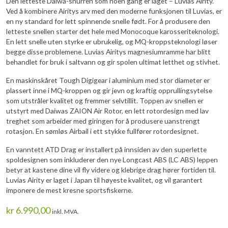
Den letteste Daiwa-snurren som noen gang er laget – Luvias Airity.
Ved å kombinere Airitys arv med den moderne funksjonen til Luvias, er
en ny standard for lett spinnende snelle født. For å produsere den
letteste snellen starter det hele med Monocoque karosseriteknologi.
En lett snelle uten styrke er ubrukelig, og MQ-kroppsteknologi løser
begge disse problemene. Luvias Airitys magnesiumramme har blitt
behandlet for bruk i saltvann og gir spolen ultimat letthet og stivhet.
En maskinskåret Tough Digigear i aluminium med stor diameter er
plassert inne i MQ-kroppen og gir jevn og kraftig opprullingsytelse
som utstråler kvalitet og fremmer selvtillit. Toppen av snellen er
utstyrt med Daiwas ZAION Air Rotor, en lett rotordesign med lav
treghet som arbeider med giringen for å produsere uanstrengt
rotasjon. En sømløs Airbail i ett stykke fullfører rotordesignet.
En vanntett ATD Drag er installert på innsiden av den superlette
spoldesignen som inkluderer den nye Longcast ABS (LC ABS) leppen
betyr at kastene dine vil fly videre og klebrige drag hører fortiden til.
Luvias Airity er laget i Japan til høyeste kvalitet, og vil garantert
imponere de mest kresne sportsfiskerne.
kr
6.990,00
inkl. MVA.