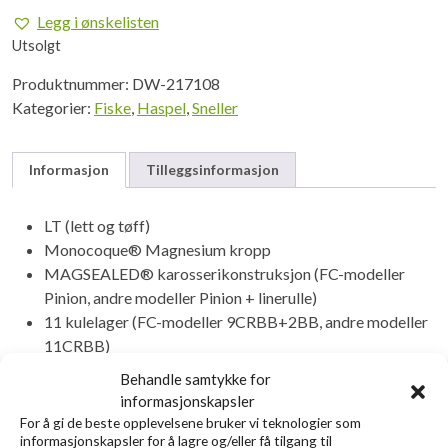
Legg i ønskelisten
Utsolgt
Produktnummer:
DW-217108
Kategorier:
Fiske
,
Haspel
,
Sneller
Informasjon
Tilleggsinformasjon
LT (lett og tøff)
Monocoque® Magnesium kropp
MAGSEALED® karosserikonstruksjon (FC-modeller
Pinion, andre modeller Pinion + linerulle)
11 kulelager (FC-modeller 9CRBB+2BB, andre modeller
11CRBB)
ZAION ROTOR
Behandle samtykke for
Maskinskåret i aluminium TOUGH DIGIGEAR®
informasjonskapsler
ATD™ drasystem
For å gi de beste opplevelsene bruker vi teknologier som
informasjonskapsler for å lagre og/eller få tilgang til
Infinite Anti-Reverse®