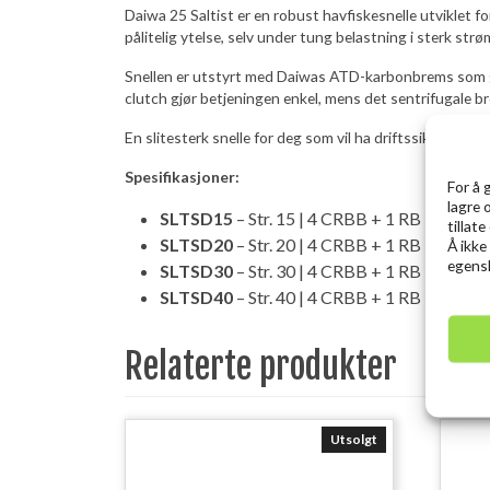
Daiwa 25 Saltist er en robust havfiskesnelle utviklet fo
pålitelig ytelse, selv under tung belastning i sterk strø
Snellen er utstyrt med Daiwas ATD-karbonbrems som gi
clutch gjør betjeningen enkel, mens det sentrifugale br
En slitesterk snelle for deg som vil ha driftssikkert utsty
Spesifikasjoner:
For å 
lagre 
SLTSD15
– Str. 15 | 4 CRBB + 1 RB | 6.4:1 |
tillat
SLTSD20
– Str. 20 | 4 CRBB + 1 RB | 6.4:1 |
Å ikke
egensk
SLTSD30
– Str. 30 | 4 CRBB + 1 RB | 6.4:1 |
SLTSD40
– Str. 40 | 4 CRBB + 1 RB | 6.4:1 |
Relaterte produkter
Utsolgt