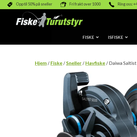
Opp til 50% på sneller
Fri frakt over 1000
Ring oss: +
FISKE
ISFISKE
Hjem
/
Fiske
/
Sneller
/
Havfiske
/ Daiwa Saltist