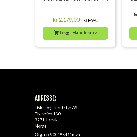
k
kr
2.179,00
inkl. MVA.
Legg i Handlekurv
ADRESSE:
Fiske- og Turutstyr AS
Elveveien 130
3271, Larvik
Norge
Org. nr: 930495441mva