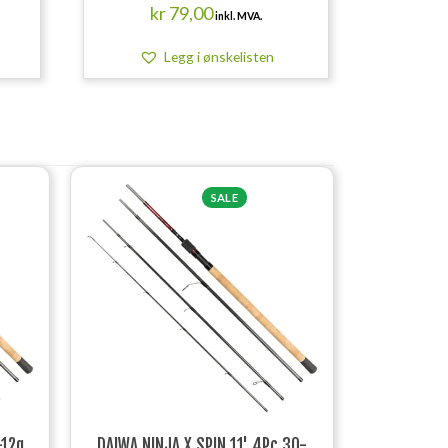
kr
79,00
inkl. MVA.
Legg i ønskelisten
SALE
-12g
DAIWA NINJA X SPIN 11' 4Pc 30-