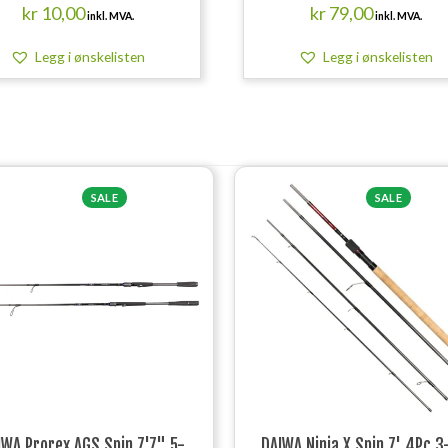
kr
10,00
kr
79,00
inkl. MVA.
inkl. MVA.
Legg i ønskelisten
Legg i ønskelisten
SALE
SALE
IWA Prorex AGS Spin 7'7" 5-
DAIWA Ninja X Spin 7' 4Pc 3