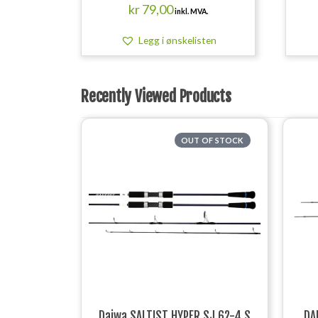
kr
79,00
inkl. MVA.
Legg i ønskelisten
Recently Viewed Products
OUT OF STOCK
Daiwa SALTIST HYPER SJ 62-4 S
DA