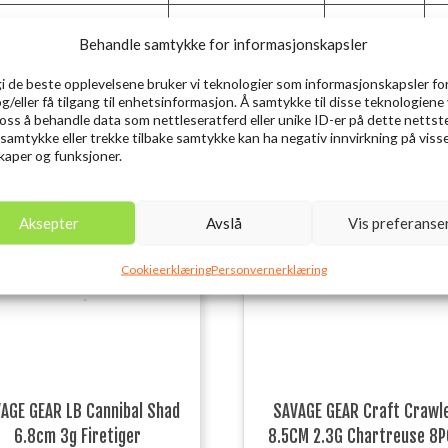
7’/213cm
316g
13
Behandle samtykke for informasjonskapsler
gi de beste opplevelsene bruker vi teknologier som informasjonskapsler for
og/eller få tilgang til enhetsinformasjon. Å samtykke til disse teknologiene 
e oss å behandle data som nettleseratferd eller unike ID-er på dette nettst
 samtykke eller trekke tilbake samtykke kan ha negativ innvirkning på viss
aper og funksjoner.
Aksepter
Avslå
Vis preferanse
Cookieerklæring
Personvernerklæring
AGE GEAR LB Cannibal Shad
SAVAGE GEAR Craft Crawl
6.8cm 3g Firetiger
8.5CM 2.3G Chartreuse 8