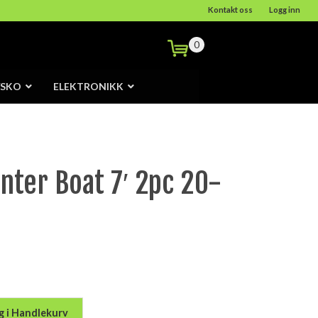
Kontakt oss
Logg inn
0
/SKO
ELEKTRONIKK
ter Boat 7′ 2pc 20-
g i Handlekurv