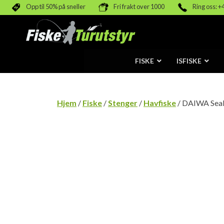
Opp til 50% på sneller
Fri frakt over 1000
Ring oss: +
FISKE
ISFISKE
Hjem
/
Fiske
/
Stenger
/
Havfiske
/ DAIWA SeaH