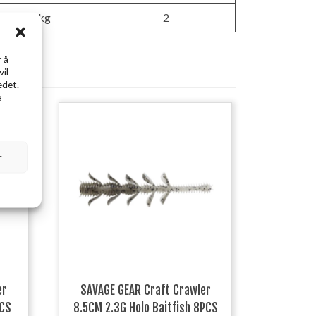
,6-22,7 kg
2
 å
vil
edet.
e
r
er
SAVAGE GEAR Craft Crawler
PCS
8.5CM 2.3G Holo Baitfish 8PCS