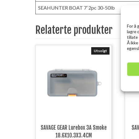
SEAHUNTER BOAT 7’ 2pc 30-50lb
For å 
Relaterte produkter
lagre 
tillat
Å ikke
egensk
Utsolgt
SAVAGE GEAR Lurebox 3A Smoke
SAV
18.6X10.3X3.4CM