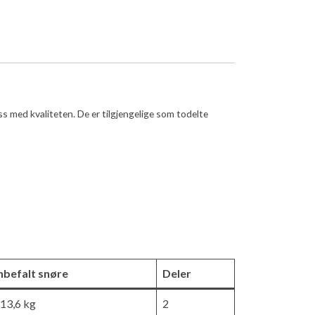
 med kvaliteten. De er tilgjengelige som todelte
nbefalt snøre
Deler
13,6 kg
2