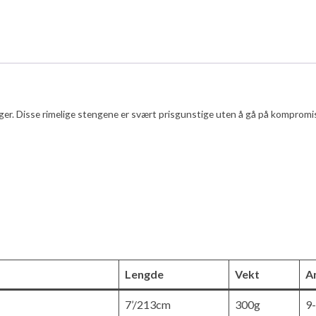
er. Disse rimelige stengene er svært prisgunstige uten å gå på kompromiss
Lengde
Vekt
A
7’/213cm
300g
9-