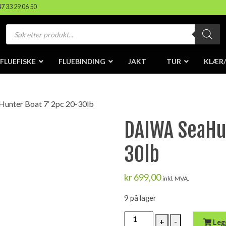
47 33 29 06 50
Products
search
FLUEFISKE
FLUEBINDING
JAKT
TUR
KLÆR
unter Boat 7′ 2pc 20-30lb
DAIWA SeaHun
30lb
kr
699,00
inkl. MVA.
9 på lager
DAIWA
+
-
Leg