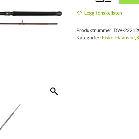
SeaHunter
Boat
Legg i ønskelisten
7'
2pc
Produktnummer:
DW-22212
20-
Kategorier:
Fiske
,
Havfiske
,
S
30lb
antall