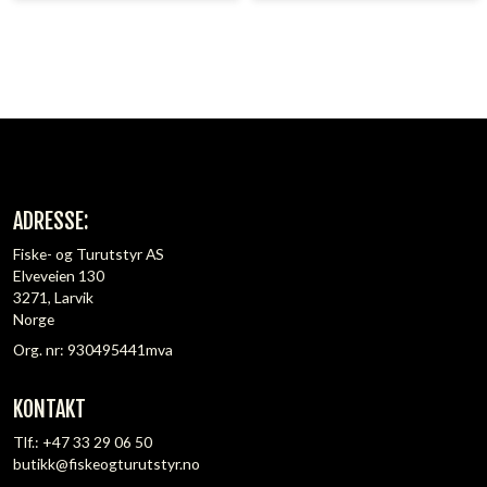
ADRESSE:
Fiske- og Turutstyr AS
Elveveien 130
3271, Larvik
Norge
Org. nr: 930495441mva
KONTAKT
Tlf.:
+47 33 29 06 50
butikk@fiskeogturutstyr.no