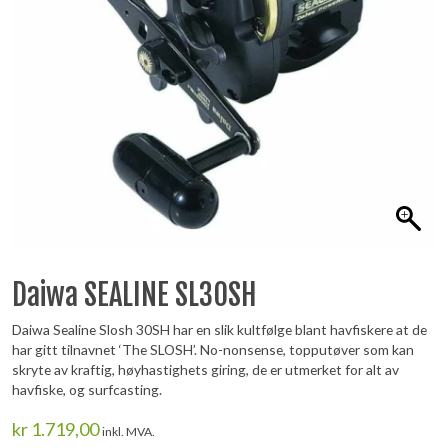
Daiwa SEALINE SL30SH
Daiwa Sealine Slosh 30SH har en slik kultfølge blant havfiskere at de
har gitt tilnavnet ‘The SLOSH’. No-nonsense, topputøver som kan
skryte av kraftig, høyhastighets giring, de er utmerket for alt av
havfiske, og surfcasting.
kr
1.719,00
inkl. MVA.