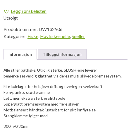
Legg i ønskelisten
Utsolgt
Produktnummer:
DW132906
Kategorier:
Fiske
,
Havfiskesnelle
,
Sneller
Informasjon
Tilleggsinformasjon
Alle stiler båtfiske. Utrolig sterke, SLOSH-ene leverer
bemerkelsesverdig glatthet via deres multi skivede bremsesystem.
Fire kulelager for helt jevn drift og overlegen sveivekraft
Fem-punkts støtteramme
Lett, men ekstra sterk grafittspole
Superglatt bremsesystem med flere skiver
Motbalansert håndtak justerbart for økt innflytelse
Stangklemme følger med
300m/0,30mm