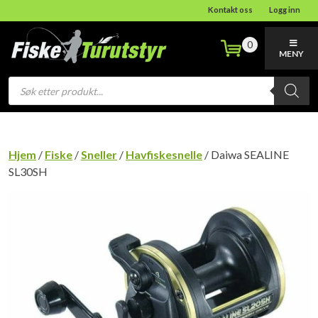
Kontakt oss
Logg inn
0
MENY
Products
search
Hjem
/
Fiske
/
Sneller
/
Havfiskesnelle
/ Daiwa SEALINE
SL30SH