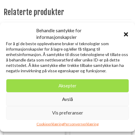
Relaterte produkter
Behandle samtykke for
Utsolgt
Utsolgt
informasjonskapsler
For å gi de beste opplevelsene bruker vi teknologier som
informasjonskapsler for å lagre og/eller få tilgang til
enhetsinformasjon. Å samtykke til disse teknologiene vil tillate oss
å behandle data som nettleseratferd eller unike ID-er på dette
nettstedet. Å ikke samtykke eller trekke tilbake samtykke kan ha
negativ innvirkning på visse egenskaper og funksjoner.
Aksepter
SAVAGE GEAR LB Cannibal
SAVAGE GEAR Lurebox 1A
Avslå
Shad 10cm 9g Perch
Smoke 13.8X7.7X3.1CM
kr
15,00
kr
49,00
inkl. MVA.
inkl. MVA.
Vis preferanser
Legg i ønskelisten
Legg i ønskelisten
Cookieerklæring
Personvernerklæring