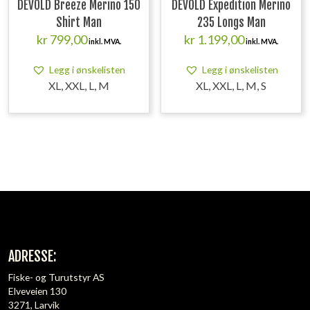
DEVOLD Breeze Merino 150
DEVOLD Expedition Merino
Shirt Man
235 Longs Man
kr
799,00
kr
1.199,00
inkl. MVA.
inkl. MVA.
Legg i ønskelisten
Legg i ønskelisten
XL, XXL, L, M
XL, XXL, L, M, S
ADRESSE:
Fiske- og Turutstyr AS
Elveveien 130
3271, Larvik