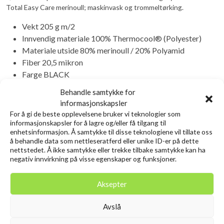
Total Easy Care merinoull; maskinvask og trommeltørking.
Vekt 205 g m/2
Innvendig materiale 100% Thermocool® (Polyester)
Materiale utside 80% merinoull / 20% Polyamid
Fiber 20,5 mikron
Farge BLACK
Behandle samtykke for
Relaterte produkter
informasjonskapsler
For å gi de beste opplevelsene bruker vi teknologier som
informasjonskapsler for å lagre og/eller få tilgang til
enhetsinformasjon. Å samtykke til disse teknologiene vil tillate oss
å behandle data som nettleseratferd eller unike ID-er på dette
nettstedet. Å ikke samtykke eller trekke tilbake samtykke kan ha
negativ innvirkning på visse egenskaper og funksjoner.
Aksepter
Avslå