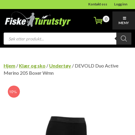
Kontakt oss
Logg inn
0
MENY
Products
search
Hjem
/
Klær og sko
/
Undertøy
/ DEVOLD Duo Active
Merino 205 Boxer Wmn
10%