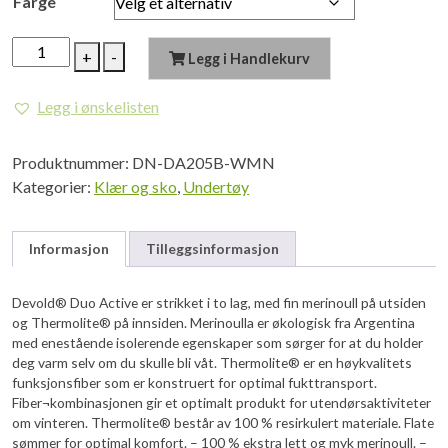
Farge
DEVOLD
+
-
Legg i Handlekurv
Duo
Active
Legg i ønskelisten
Merino
205
Produktnummer:
DN-DA205B-WMN
Boxer
Kategorier:
Klær og sko
,
Undertøy
Wmn
antall
Informasjon
Tilleggsinformasjon
Devold® Duo Active er strikket i to lag, med fin merinoull på utsiden
og Thermolite® på innsiden. Merinoulla er økologisk fra Argentina
med enestående isolerende egenskaper som sørger for at du holder
deg varm selv om du skulle bli våt. Thermolite® er en høykvalitets
funksjonsfiber som er konstruert for optimal fukttransport.
Fiber¬kombinasjonen gir et optimalt produkt for utendørsaktiviteter
om vinteren. Thermolite® består av 100 % resirkulert materiale. Flate
sømmer for optimal komfort. – 100 % ekstra lett og myk merinoull. –