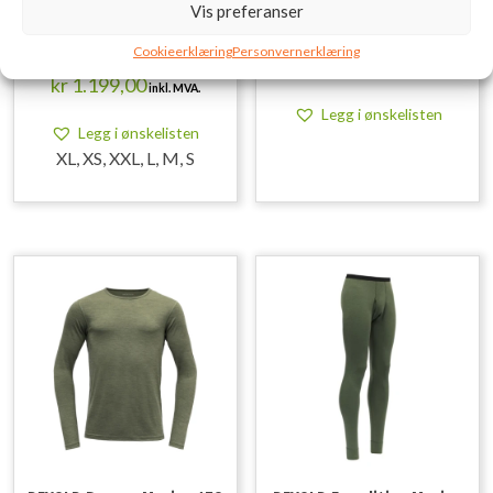
Vis preferanser
DEVOLD Expedition Merino
Rapala Trapper Hat Black
Cookieerklæring
Personvernerklæring
235 Shirt Man
kr
279,00
inkl. MVA.
kr
1.199,00
inkl. MVA.
Legg i ønskelisten
Legg i ønskelisten
XL, XS, XXL, L, M, S