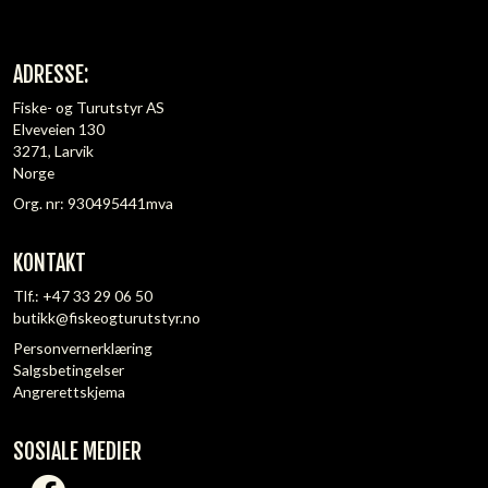
ADRESSE:
Fiske- og Turutstyr AS
Elveveien 130
3271, Larvik
Norge
Org. nr: 930495441mva
KONTAKT
Tlf.:
+47 33 29 06 50
butikk@fiskeogturutstyr.no
Personvernerklæring
Salgsbetingelser
Angrerettskjema
SOSIALE MEDIER