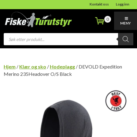
Kontakt oss
Logg inn
0
MENY
Products
search
Hjem
/
Klær og sko
/
Hodeplagg
/ DEVOLD Expedition
Merino 235Headover O/S Black