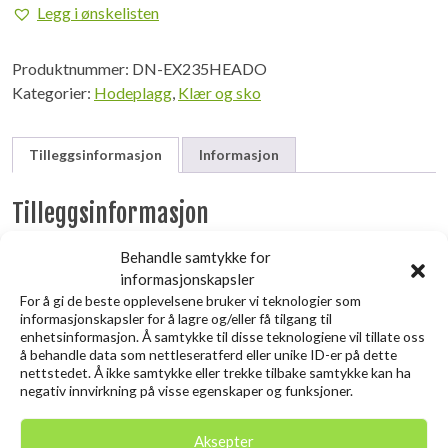
Merino
Legg i ønskelisten
235Headover
O/S
Produktnummer:
DN-EX235HEADO
Black
Kategorier:
Hodeplagg
,
Klær og sko
antall
Tilleggsinformasjon
Informasjon
Tilleggsinformasjon
Produsent
Behandle samtykke for
informasjonskapsler
Devold
For å gi de beste opplevelsene bruker vi teknologier som
informasjonskapsler for å lagre og/eller få tilgang til
enhetsinformasjon. Å samtykke til disse teknologiene vil tillate oss
Relaterte produkter
å behandle data som nettleseratferd eller unike ID-er på dette
nettstedet. Å ikke samtykke eller trekke tilbake samtykke kan ha
negativ innvirkning på visse egenskaper og funksjoner.
Aksepter