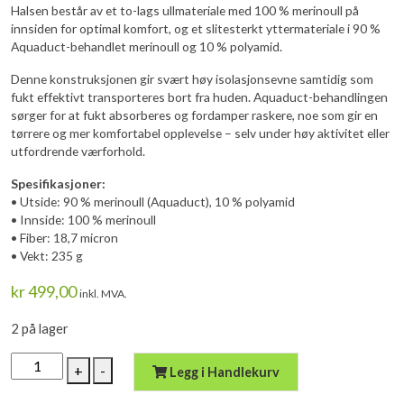
Halsen består av et to-lags ullmateriale med 100 % merinoull på
innsiden for optimal komfort, og et slitesterkt yttermateriale i 90 %
Aquaduct-behandlet merinoull og 10 % polyamid.
Denne konstruksjonen gir svært høy isolasjonsevne samtidig som
fukt effektivt transporteres bort fra huden. Aquaduct-behandlingen
sørger for at fukt absorberes og fordamper raskere, noe som gir en
tørrere og mer komfortabel opplevelse – selv under høy aktivitet eller
utfordrende værforhold.
Spesifikasjoner:
• Utside: 90 % merinoull (Aquaduct), 10 % polyamid
• Innside: 100 % merinoull
• Fiber: 18,7 micron
• Vekt: 235 g
kr
499,00
inkl. MVA.
2 på lager
DEVOLD
+
-
Legg i Handlekurv
Expedition