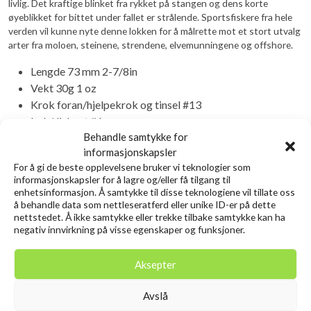
livlig. Det kraftige blinket fra rykket på stangen og dens korte
øyeblikket for bittet under fallet er strålende. Sportsfiskere fra hele
verden vil kunne nyte denne lokken for å målrette mot et stort utvalg
arter fra moloen, steinene, strendene, elvemunningene og offshore.
Lengde 73 mm 2-7/8in
Vekt 30g 1 oz
Krok foran/hjelpekrok og tinsel #13
bak/diskant #6
Behandle samtykke for
informasjonskapsler
Relaterte produkter
For å gi de beste opplevelsene bruker vi teknologier som
informasjonskapsler for å lagre og/eller få tilgang til
enhetsinformasjon. Å samtykke til disse teknologiene vil tillate oss
å behandle data som nettleseratferd eller unike ID-er på dette
Utsolgt
Utsolgt
nettstedet. Å ikke samtykke eller trekke tilbake samtykke kan ha
negativ innvirkning på visse egenskaper og funksjoner.
Aksepter
Avslå