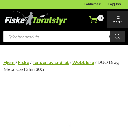
Kontakt oss
Logg inn
0
MENY
Products
search
Hjem
/
Fiske
/
I enden av snøret
/
Wobblere
/ DUO Drag
Metal Cast Slim 30G