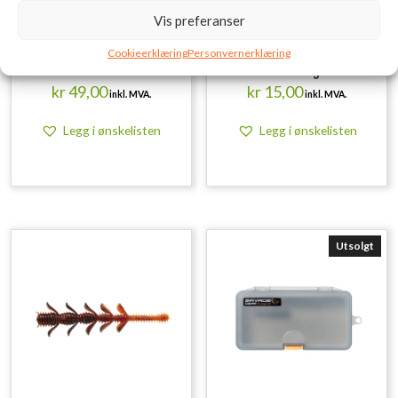
Vis preferanser
SAVAGE GEAR Lurebox 1A
SAVAGE GEAR LB Cannibal
Cookieerklæring
Personvernerklæring
Smoke 13.8X7.7X3.1CM
Shad 10cm 9g Perch
kr
49,00
kr
15,00
inkl. MVA.
inkl. MVA.
Legg i ønskelisten
Legg i ønskelisten
Utsolgt