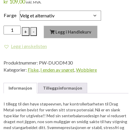
kr
109,00
inkl. MVA.
Farge
DUO
+
-
Legg i Handlekurv
Drag
Metal
Legg i ønskelisten
Cast
Slim
Produktnummer:
PW-DUODM30
30G
Kategorier:
Fiske
,
I enden av snøret
,
Wobblere
antall
Informasjon
Tilleggsinformasjon
I tillegg til den høye støpeevnen, har kontrollerbarheten til Drag
Metal-serien bevist for verden sitt store potensial. Nå er en slank
type klar for utgivelse!! Med sin senterbalansedesign har vi redusert
draget mot jiggen, noe som muliggjør en smidig sakte til høy stigning
med stangarbeidet ditt. Svømmeprestasjonen er stabil, stressfri og