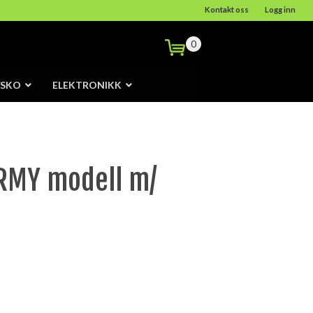
Kontakt oss
Logg inn
0
/SKO
ELEKTRONIKK
ARMY modell m/