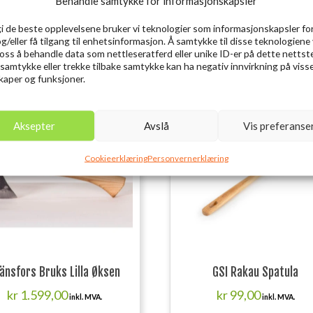
Behandle samtykke for informasjonskapsler
gi de beste opplevelsene bruker vi teknologier som informasjonskapsler for
og/eller få tilgang til enhetsinformasjon. Å samtykke til disse teknologiene 
e oss å behandle data som nettleseratferd eller unike ID-er på dette nettst
 samtykke eller trekke tilbake samtykke kan ha negativ innvirkning på viss
aper og funksjoner.
Utsolgt
Aksepter
Avslå
Vis preferanse
Cookieerklæring
Personvernerklæring
änsfors Bruks Lilla Øksen
GSI Rakau Spatula
kr
1.599,00
kr
99,00
inkl. MVA.
inkl. MVA.