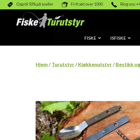
Opp til 50% på sneller
Fri frakt over 1000
Ring oss: +
FISKE
ISFISKE
Hjem
/
Turutstyr
/
Kjøkkenutstyr
/
Bestikk og