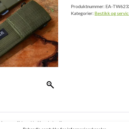
Produktnummer:
EA-TW623
Kategorier:
Bestikk og servi
åpner, gaffel og skje. “Armykniven”!