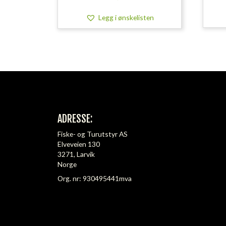
Legg i ønskelisten
ADRESSE:
Fiske- og Turutstyr AS
Elveveien 130
3271, Larvik
Norge
Org. nr: 930495441mva