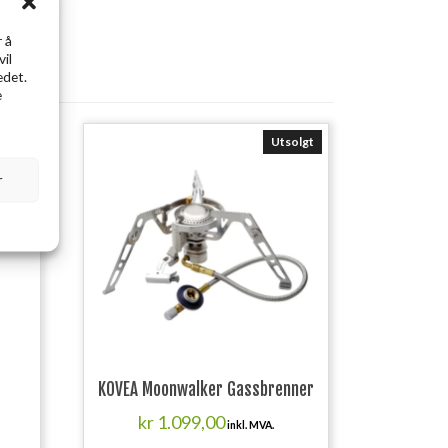
 å
vil
edet.
e
Utsolgt
r
KOVEA Moonwalker Gassbrenner
kr
1.099,00
inkl. MVA.