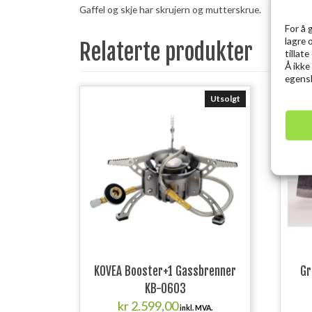
Gaffel og skje har skrujern og mutterskrue.
For å 
lagre 
Relaterte produkter
tillat
Å ikke
egensk
Utsolgt
KOVEA Booster+1 Gassbrenner
Gr
KB-0603
kr
2.599,00
inkl. MVA.