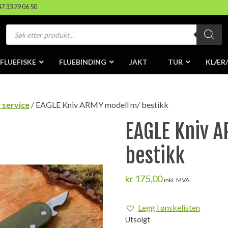
47 33 29 06 50
Products
search
FLUEFISKE
FLUEBINDING
JAKT
TUR
KLÆR
 service
/ EAGLE Kniv ARMY modell m/ bestikk
EAGLE Kniv 
bestikk
kr
175,00
inkl. MVA.
Legg i ønskelisten
Utsolgt