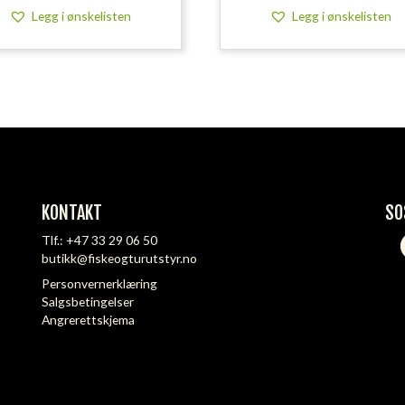
Legg i ønskelisten
Legg i ønskelisten
KONTAKT
SO
Tlf.:
+47 33 29 06 50
butikk@fiskeogturutstyr.no
Personvernerklæring
Salgsbetingelser
Angrerettskjema