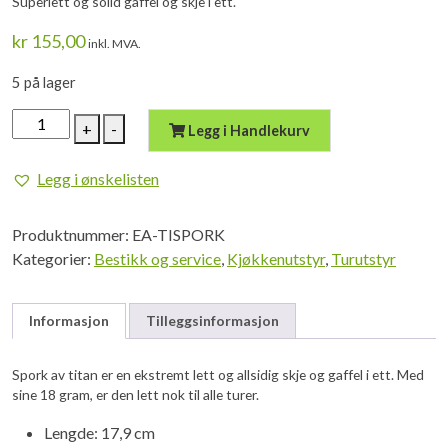
Superlett og solid gaffel og skje i ett.
kr
155,00
inkl. MVA.
5 på lager
EAGLE
+
-
Legg i Handlekurv
Titan
Spork
Legg i ønskelisten
antall
Produktnummer:
EA-TISPORK
Kategorier:
Bestikk og service
,
Kjøkkenutstyr
,
Turutstyr
Informasjon
Tilleggsinformasjon
Spork av titan er en ekstremt lett og allsidig skje og gaffel i ett. Med
sine 18 gram, er den lett nok til alle turer.
Lengde: 17,9 cm