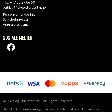
Tlf.:
+47 33 29 06 50
butikk@fiskeogturutstyr.no
Personvernerklæring
Salgsbetingelser
Angrerettskjema
SOSIALE MEDIER
© Fiske og Turutstyr AS - All Rights Reserved
Butikk
Cookieerklæring
Gavetips
Handlekurv
Hovedsiden