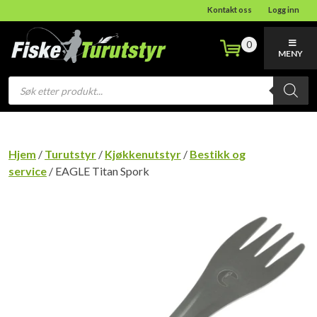
Kontakt oss
Logg inn
0
MENY
Products
search
Hjem
/
Turutstyr
/
Kjøkkenutstyr
/
Bestikk og
service
/ EAGLE Titan Spork