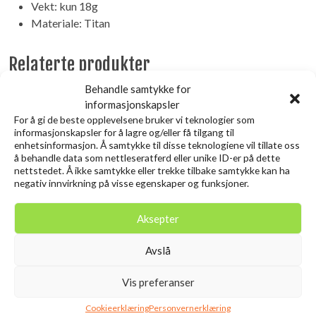
Vekt: kun 18g
Materiale: Titan
Relaterte produkter
Behandle samtykke for
informasjonskapsler
Utsolgt
For å gi de beste opplevelsene bruker vi teknologier som
informasjonskapsler for å lagre og/eller få tilgang til
enhetsinformasjon. Å samtykke til disse teknologiene vil tillate oss
å behandle data som nettleseratferd eller unike ID-er på dette
nettstedet. Å ikke samtykke eller trekke tilbake samtykke kan ha
negativ innvirkning på visse egenskaper og funksjoner.
Aksepter
Avslå
KOVEA Alpine Pot Wide KB-
GSI Pinnacle Stekepanne
0703W
8″
Vis preferanser
kr
1.899,00
kr
599,00
inkl. MVA.
inkl. MVA.
Cookieerklæring
Personvernerklæring