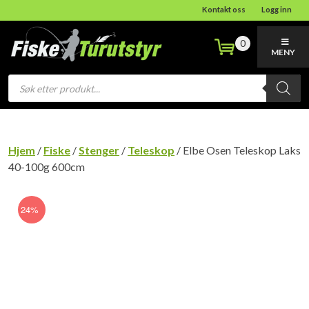
Kontakt oss
Logg inn
0
MENY
Products
search
Hjem
/
Fiske
/
Stenger
/
Teleskop
/ Elbe Osen Teleskop Laks
40-100g 600cm
24%