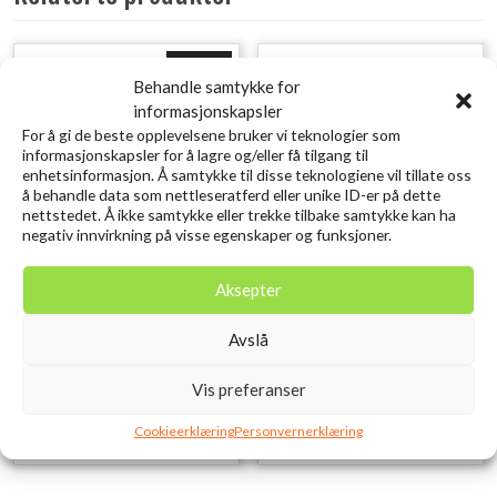
Utsolgt
Behandle samtykke for
informasjonskapsler
For å gi de beste opplevelsene bruker vi teknologier som
informasjonskapsler for å lagre og/eller få tilgang til
enhetsinformasjon. Å samtykke til disse teknologiene vil tillate oss
å behandle data som nettleseratferd eller unike ID-er på dette
nettstedet. Å ikke samtykke eller trekke tilbake samtykke kan ha
negativ innvirkning på visse egenskaper og funksjoner.
Aksepter
SCIERRA Pin-On Reel
SAVAGE GEAR Craft
Retractor M
Crawler 8.5CM 2.3G Holo
Avslå
kr
109,00
Baitfish 8PCS
inkl. MVA.
kr
79,00
inkl. MVA.
Vis preferanser
Legg i ønskelisten
Legg i ønskelisten
Cookieerklæring
Personvernerklæring