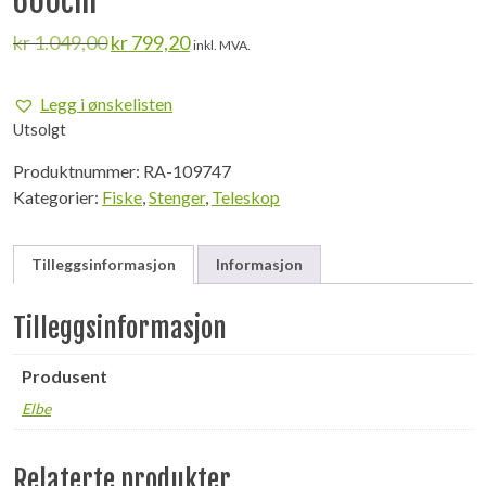
600cm
Opprinnelig
Nåværende
kr
1.049,00
kr
799,20
inkl. MVA.
pris
pris
var:
er:
Legg i ønskelisten
kr 1.049,00.
kr 799,20.
Utsolgt
Produktnummer:
RA-109747
Kategorier:
Fiske
,
Stenger
,
Teleskop
Tilleggsinformasjon
Informasjon
Tilleggsinformasjon
Produsent
Elbe
Relaterte produkter