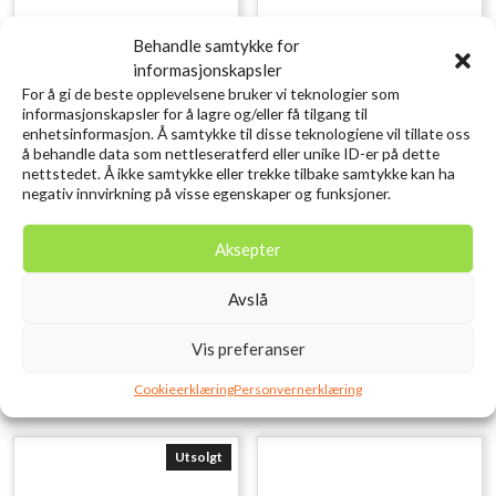
Behandle samtykke for
informasjonskapsler
For å gi de beste opplevelsene bruker vi teknologier som
informasjonskapsler for å lagre og/eller få tilgang til
enhetsinformasjon. Å samtykke til disse teknologiene vil tillate oss
å behandle data som nettleseratferd eller unike ID-er på dette
nettstedet. Å ikke samtykke eller trekke tilbake samtykke kan ha
negativ innvirkning på visse egenskaper og funksjoner.
SAVAGE GEAR 3D Needle Jig
SAVAGE GEAR Craft
9cm 20g Sinking
Crawler 8.5CM 2.3G Green
Aksepter
Needlefish PHP
Pumpkin 8PCS
kr
119,00
kr
79,00
Avslå
inkl. MVA.
inkl. MVA.
Legg i ønskelisten
Legg i ønskelisten
Vis preferanser
Cookieerklæring
Personvernerklæring
Utsolgt