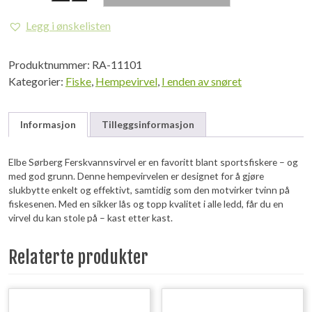
Sørberg
Ferskvannsvirvel
Legg i ønskelisten
antall
Produktnummer:
RA-11101
Kategorier:
Fiske
,
Hempevirvel
,
I enden av snøret
Informasjon
Tilleggsinformasjon
Elbe Sørberg Ferskvannsvirvel er en favoritt blant sportsfiskere – og
med god grunn. Denne hempevirvelen er designet for å gjøre
slukbytte enkelt og effektivt, samtidig som den motvirker tvinn på
fiskesenen. Med en sikker lås og topp kvalitet i alle ledd, får du en
virvel du kan stole på – kast etter kast.
Relaterte produkter