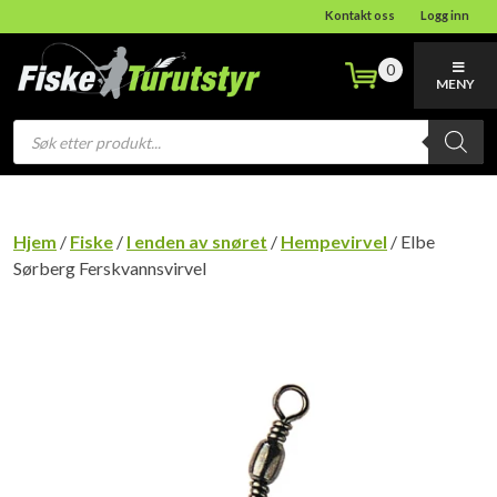
Kontakt oss
Logg inn
0
MENY
Products
search
Hjem
/
Fiske
/
I enden av snøret
/
Hempevirvel
/ Elbe
Sørberg Ferskvannsvirvel