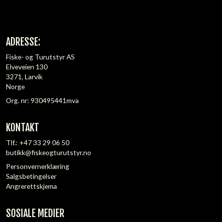
ADRESSE:
Fiske- og Turutstyr AS
Elveveien 130
3271, Larvik
Norge
Org. nr: 930495441mva
KONTAKT
Tlf.:
+47 33 29 06 50
butikk@fiskeogturutstyr.no
Personvernerklæring
Salgsbetingelser
Angrerettskjema
SOSIALE MEDIER