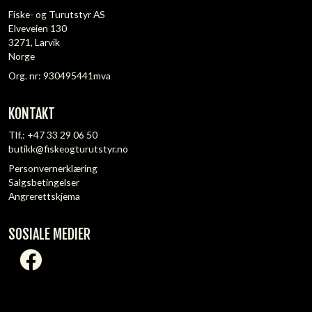
Fiske- og Turutstyr AS
Elveveien 130
3271, Larvik
Norge
Org. nr: 930495441mva
KONTAKT
Tlf.:
+47 33 29 06 50
butikk@fiskeogturutstyr.no
Personvernerklæring
Salgsbetingelser
Angrerettskjema
SOSIALE MEDIER