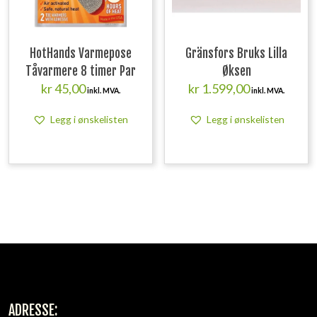
HotHands Varmepose
Gränsfors Bruks Lilla
Tåvarmere 8 timer Par
Øksen
kr
45,00
kr
1.599,00
inkl. MVA.
inkl. MVA.
Legg i ønskelisten
Legg i ønskelisten
ADRESSE: