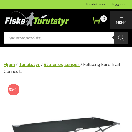
Kontakt oss
Logg inn
0
MENY
Products
search
Hjem
/
Turutstyr
/
Stoler og senger
/ Feltseng EuroTrail
Cannes L
50%