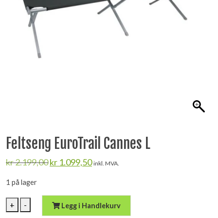
Feltseng EuroTrail Cannes L
Opprinnelig
Nåværende
kr
2.199,00
kr
1.099,50
inkl. MVA.
pris
pris
var:
er:
1 på lager
kr 2.199,00.
kr 1.099,50.
Feltseng
+
-
Legg i Handlekurv
EuroTrail