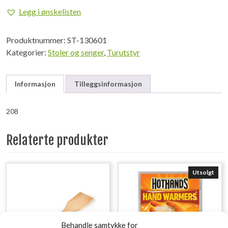
Cannes
Legg i ønskelisten
L
antall
Produktnummer:
ST-130601
Kategorier:
Stoler og senger
,
Turutstyr
Informasjon
Tilleggsinformasjon
208
Relaterte produkter
Utsolgt
Behandle samtykke for