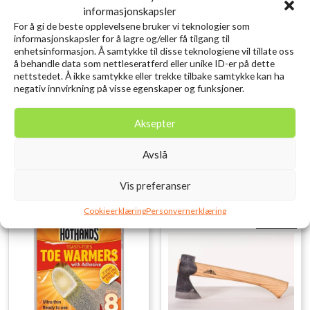
informasjonskapsler
For å gi de beste opplevelsene bruker vi teknologier som
informasjonskapsler for å lagre og/eller få tilgang til
enhetsinformasjon. Å samtykke til disse teknologiene vil tillate oss
å behandle data som nettleseratferd eller unike ID-er på dette
GSI Rakau Spatula
HotHands Varmepose
nettstedet. Å ikke samtykke eller trekke tilbake samtykke kan ha
Hender 10 timer Par
kr
99,00
negativ innvirkning på visse egenskaper og funksjoner.
inkl. MVA.
kr
45,00
inkl. MVA.
Legg i ønskelisten
Aksepter
Legg i ønskelisten
Avslå
Vis preferanser
Cookieerklæring
Personvernerklæring
Utsolgt