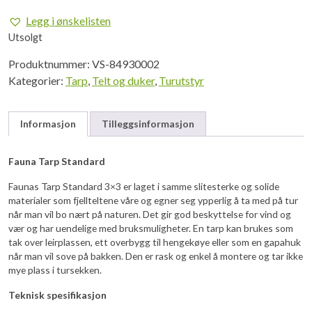
var:
er:
Legg i ønskelisten
kr 749,00.
kr 674,10.
Utsolgt
Produktnummer:
VS-84930002
Kategorier:
Tarp
,
Telt og duker
,
Turutstyr
Informasjon
Tilleggsinformasjon
Fauna Tarp Standard
Faunas Tarp Standard 3×3 er laget i samme slitesterke og solide
materialer som fjellteltene våre og egner seg ypperlig å ta med på tur
når man vil bo nært på naturen. Det gir god beskyttelse for vind og
vær og har uendelige med bruksmuligheter. En tarp kan brukes som
tak over leirplassen, ett overbygg til hengekøye eller som en gapahuk
når man vil sove på bakken. Den er rask og enkel å montere og tar ikke
mye plass i tursekken.
Teknisk spesifikasjon