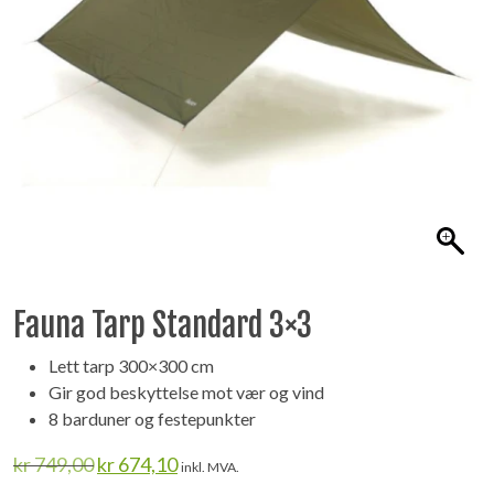
Fauna Tarp Standard 3×3
Lett tarp 300×300 cm
Gir god beskyttelse mot vær og vind
8 barduner og festepunkter
Opprinnelig
Nåværende
kr
749,00
kr
674,10
inkl. MVA.
pris
pris