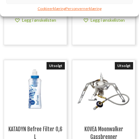
kr
99,00
kr
749,00
inkl. MVA.
inkl. MVA.
Cookieerklæring
Personvernerklæring
Legg i ønskelisten
Legg i ønskelisten
Utsolgt
Utsolgt
KATADYN Befree Filter 0,6
KOVEA Moonwalker
L
Gassbrenner