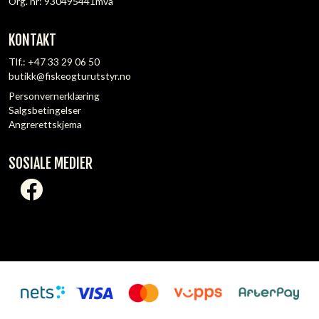
Org. nr: 930495441mva
KONTAKT
Tlf.:
+47 33 29 06 50
butikk@fiskeogturutstyr.no
Personvernerklæring
Salgsbetingelser
Angrerettskjema
SOSIALE MEDIER