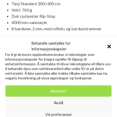
Tarp Standard 300×300 cm
Vekt: 760 g
Duk i polyester Rip-Stop
4000 mm vannsøyle
8 barduner, 2 mm, med refleks og bardunstrammer
Relaterte produkter
Behandle samtykke for
informasjonskapsler
For å gi de beste opplevelsene bruker vi teknologier som
informasjonskapsler for å lagre og/eller få tilgang til
Utsolgt
enhetsinformasjon. Å samtykke til disse teknologiene vil tillate oss
å behandle data som nettleseratferd eller unike ID-er på dette
nettstedet. Å ikke samtykke eller trekke tilbake samtykke kan ha
negativ innvirkning på visse egenskaper og funksjoner.
Aksepter
Avslå
GSI Rakau Spatula
GSI Gourmet 10″ Frypan
Vis preferanser