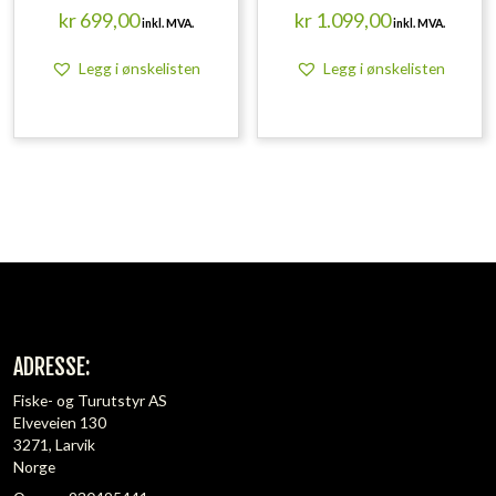
kr
699,00
kr
1.099,00
inkl. MVA.
inkl. MVA.
Legg i ønskelisten
Legg i ønskelisten
ADRESSE:
Fiske- og Turutstyr AS
Elveveien 130
3271, Larvik
Norge