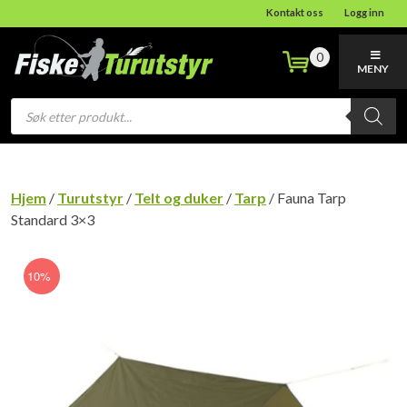
Kontakt oss
Logg inn
0
MENY
Products
search
Hjem
/
Turutstyr
/
Telt og duker
/
Tarp
/ Fauna Tarp
Standard 3×3
10%