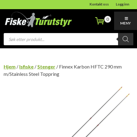
Kontakt oss
Logg inn
0
MENY
Products
search
Hjem
/
Isfiske
/
Stenger
/ Finnex Karbon HFTC 290 mm
m/Stainless Steel Toppring