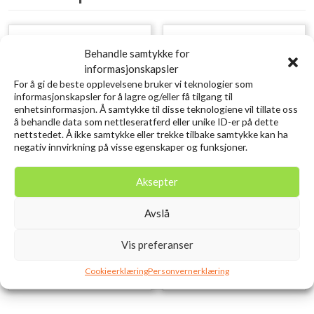
Behandle samtykke for
informasjonskapsler
For å gi de beste opplevelsene bruker vi teknologier som
informasjonskapsler for å lagre og/eller få tilgang til
enhetsinformasjon. Å samtykke til disse teknologiene vil tillate oss
å behandle data som nettleseratferd eller unike ID-er på dette
nettstedet. Å ikke samtykke eller trekke tilbake samtykke kan ha
negativ innvirkning på visse egenskaper og funksjoner.
Snap Dobbel Stor
Borysich Lokkemeitekrok
Aksepter
#12
kr
29,00
inkl. MVA.
Avslå
kr
25,00
inkl. MVA.
Legg i ønskelisten
Vis preferanser
Legg i ønskelisten
Cookieerklæring
Personvernerklæring