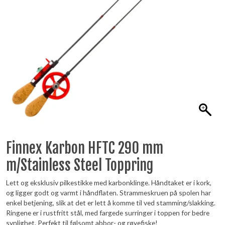
Finnex Karbon HFTC 290 mm
m/Stainless Steel Toppring
Lett og eksklusiv pilkestikke med karbonklinge. Håndtaket er i kork,
og ligger godt og varmt i håndflaten. Strammeskruen på spolen har
enkel betjening, slik at det er lett å komme til ved stamming/slakking.
Ringene er i rustfritt stål, med fargede surringer i toppen for bedre
synlighet. Perfekt til følsomt abbor- og røyefiske!