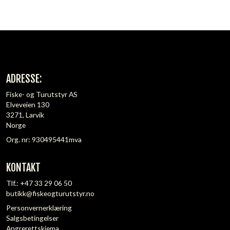
ADRESSE:
Fiske- og Turutstyr AS
Elveveien 130
3271, Larvik
Norge
Org. nr: 930495441mva
KONTAKT
Tlf.:
+47 33 29 06 50
butikk@fiskeogturutstyr.no
Personvernerklæring
Salgsbetingelser
Angrerettskjema