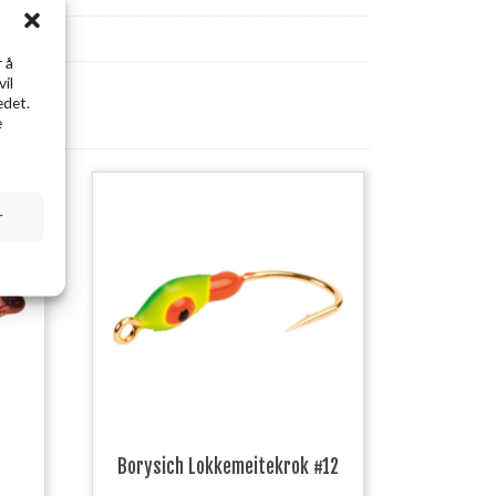
 å
vil
edet.
e
solgt
r
Borysich Lokkemeitekrok #12