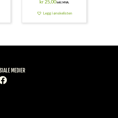
kr
25,00
inkl. MVA.
Legg i ønskelisten
SIALE MEDIER