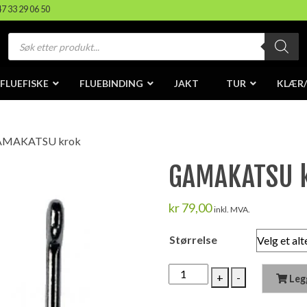
47 33 29 06 50
Products
search
FLUEFISKE
FLUEBINDING
JAKT
TUR
KLÆR
AMAKATSU krok
GAMAKATSU 
kr
79,00
inkl. MVA.
Størrelse
GAMAKATSU
+
-
Leg
krok
antall