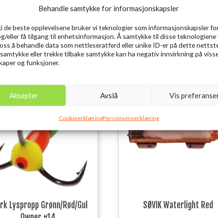
Behandle samtykke for informasjonskapsler
gi de beste opplevelsene bruker vi teknologier som informasjonskapsler for
og/eller få tilgang til enhetsinformasjon. Å samtykke til disse teknologiene 
e oss å behandle data som nettleseratferd eller unike ID-er på dette nettst
 samtykke eller trekke tilbake samtykke kan ha negativ innvirkning på viss
aper og funksjoner.
Utsolgt
Ut
Aksepter
Avslå
Vis preferanse
Cookieerklæring
Personvernerklæring
rk Lyspropp Grønn/Rød/Gul
SØVIK Waterlight Red
Owner #14