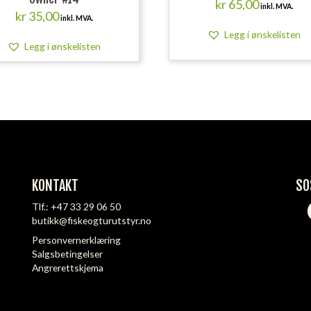
kr
65,00
inkl. MVA.
kr
35,00
inkl. MVA.
Legg i ønskelisten
Legg i ønskelisten
KONTAKT
SO
Tlf.:
+47 33 29 06 50
butikk@fiskeogturutstyr.no
Personvernerklæring
Salgsbetingelser
Angrerettskjema