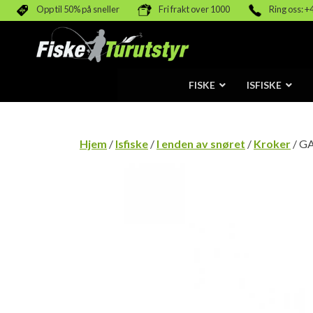
Opp til 50% på sneller
Fri frakt over 1000
Ring oss: +
FISKE
ISFISKE
Hjem
/
Isfiske
/
I enden av snøret
/
Kroker
/ G