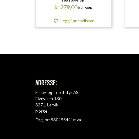
kr
279,00
inkl. MVA.
Legg i ønskelisten
ADRESSE:
Fiske- og Turutstyr AS
Elveveien 130
3271, Larvik
Norge
Org. nr: 930495441mva