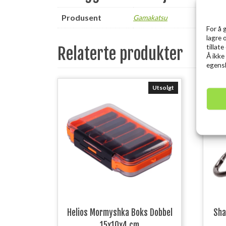
Produsent
Gamakatsu
For å 
lagre 
tillat
Relaterte produkter
Å ikke
egensk
Utsolgt
Helios Mormyshka Boks Dobbel
Sha
15x10x4 cm