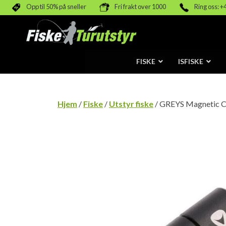
Opp til 50% på sneller
Fri frakt over 1000
Ring oss: +
FISKE
ISFISKE
Hjem
/
Fiske
/
Utstyr fiske
/ GREYS Magnetic C