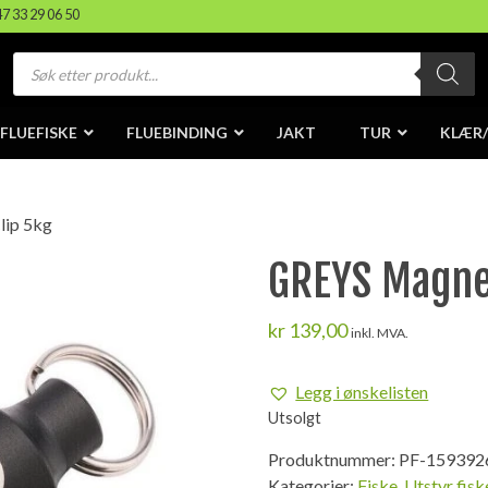
47 33 29 06 50
Products
search
FLUEFISKE
FLUEBINDING
JAKT
TUR
KLÆR
lip 5kg
GREYS Magnet
kr
139,00
inkl. MVA.
Legg i ønskelisten
Utsolgt
Produktnummer:
PF-159392
Kategorier:
Fiske
,
Utstyr fisk