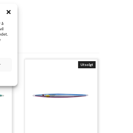
 å
vil
edet.
e
r
Utsolgt