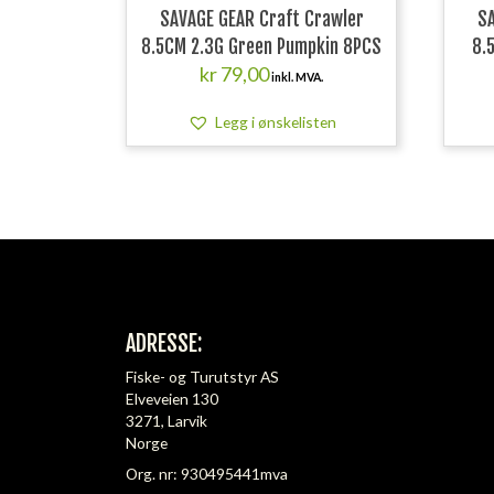
SAVAGE GEAR Craft Crawler
SA
8.5CM 2.3G Green Pumpkin 8PCS
8.
kr
79,00
inkl. MVA.
Legg i ønskelisten
ADRESSE:
Fiske- og Turutstyr AS
Elveveien 130
3271, Larvik
Norge
Org. nr: 930495441mva