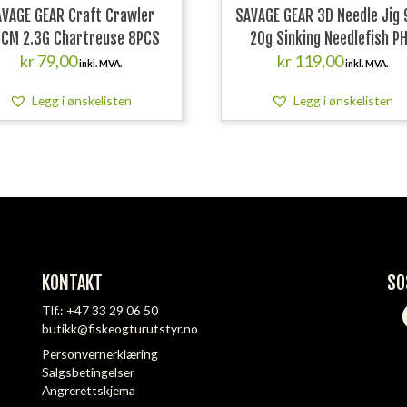
VAGE GEAR Craft Crawler
SAVAGE GEAR 3D Needle Jig
5CM 2.3G Chartreuse 8PCS
20g Sinking Needlefish P
kr
79,00
kr
119,00
inkl. MVA.
inkl. MVA.
Legg i ønskelisten
Legg i ønskelisten
KONTAKT
SO
Tlf.:
+47 33 29 06 50
butikk@fiskeogturutstyr.no
Personvernerklæring
Salgsbetingelser
Angrerettskjema