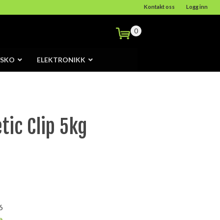
Kontakt oss
Logg inn
0
/SKO
ELEKTRONIKK
ic Clip 5kg
6
e